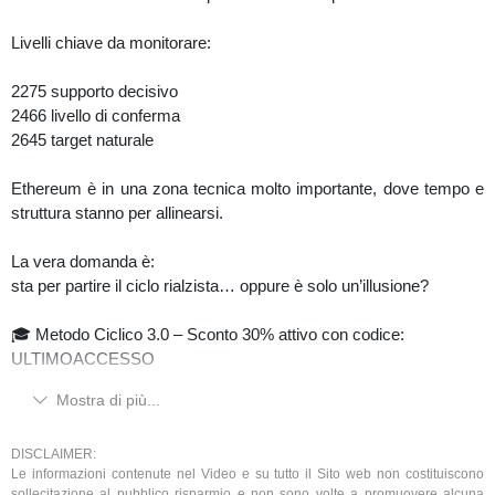
Livelli chiave da monitorare:
2275 supporto decisivo
2466 livello di conferma
2645 target naturale
Ethereum è in una zona tecnica molto importante, dove tempo e
struttura stanno per allinearsi.
La vera domanda è:
sta per partire il ciclo rialzista… oppure è solo un’illusione?
🎓 Metodo Ciclico 3.0 – Sconto 30% attivo con codice:
ULTIMOACCESSO
Mostra di più...
Visita:
https://www.ciclicatrading.it/metodo-ciclico-3-0-analisi-
ciclica/
DISCLAIMER:
Le informazioni contenute nel Video e su tutto il Sito web non costituiscono
⚠️ Contenuti a solo scopo informativo/educativo. Non sono
sollecitazione al pubblico risparmio e non sono volte a promuovere alcuna