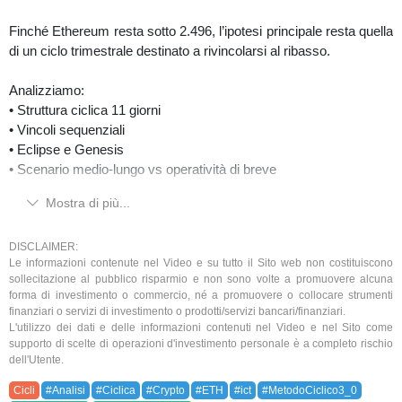
Finché Ethereum resta sotto 2.496, l’ipotesi principale resta quella
di un ciclo trimestrale destinato a rivincolarsi al ribasso.
Analizziamo:
• Struttura ciclica 11 giorni
• Vincoli sequenziali
• Eclipse e Genesis
• Scenario medio-lungo vs operatività di breve
Mostra di più...
🔥 PROMO SAN VALENTINO
Ultime ore con sconto 30% su:
– Videocorso Metodo Ciclico 3.0
DISCLAIMER:
Le informazioni contenute nel Video e su tutto il Sito web non costituiscono
– Ciclica Room (valido anche sui rinnovi trimestrali)
sollecitazione al pubblico risparmio e non sono volte a promuovere alcuna
forma di investimento o commercio, né a promuovere o collocare strumenti
👉 Tutto su: www.ciclicatrading.it
finanziari o servizi di investimento o prodotti/servizi bancari/finanziari.
L'utilizzo dei dati e delle informazioni contenuti nel Video e nel Sito come
supporto di scelte di operazioni d'investimento personale è a completo rischio
📅 Pubblicato il: 15/02/2026
dell'Utente.
⚠️ Contenuti a solo scopo informativo/educativo. Non sono
Cicli
#Analisi
#Ciclica
#Crypto
#ETH
#ict
#MetodoCiclico3_0