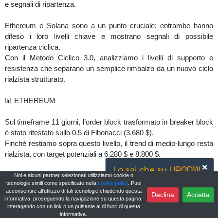
e segnali di ripartenza.
Ethereum e Solana sono a un punto cruciale: entrambe hanno
difeso i loro livelli chiave e mostrano segnali di possibile
ripartenza ciclica.
Con il Metodo Ciclico 3.0, analizziamo i livelli di supporto e
resistenza che separano un semplice rimbalzo da un nuovo ciclo
rialzista strutturato.
📊 ETHEREUM
Sul timeframe 11 giorni, l’order block trasformato in breaker block
è stato ritestato sullo 0.5 di Fibonacci (3.680 $).
Finché restiamo sopra questo livello, il trend di medio-lungo resta
rialzista, con target potenziali a 6.280 $ e 8.800 $.
Lo sai che su UPNDW...
Sul grafico daily, il minimo del 10 ottobre potrebbe rappresentare
Noi e alcuni partner selezionati utilizziamo cookie o
è disponibile una chat globale
tecnologie simili come specificato nella
cookie policy
. Puoi
la partenza di un T+3 o T+4 indice.
dove interagire con gli altri
acconsentire all’utilizzo di tali tecnologie chiudendo questa
Declina
Accetta
informativa, proseguendo la navigazione su questa pagina,
trader?
Lato inverso siamo a 62 barre di T+3 inverso, quindi vicini alla
interagendo con un link o un pulsante al di fuori di questa
informativa.