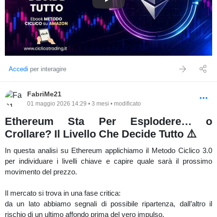
ETHEREUM: 1.670 Decide Tutto 
Entry Model, Eclipse Entry Model e Movimento di Giuda — gli
stessi usati in tutte le analisi di questo canale.
Accedi
per interagire
FabriMe21
01 maggio 2026 14:29 • 3 mesi • modificato
Ethereum Sta Per Esplodere… o
Crollare? Il Livello Che Decide Tutto ⚠️
In questa analisi su Ethereum applichiamo il Metodo Ciclico 3.0
per individuare i livelli chiave e capire quale sarà il prossimo
movimento del prezzo.
Il mercato si trova in una fase critica:
da un lato abbiamo segnali di possibile ripartenza, dall’altro il
rischio di un ultimo affondo prima del vero impulso.