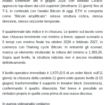
Analisi Ethereum del 6 giugno 2026 con Metodo Ciclico:
approccio top-down dai cicli superiori (timeframe 11 giorni) fino al
T-3, in continuità con l'analisi Bitcoin di oggi. ETH si comporta
come "Bitcoin amplificato": stessa struttura ciclica, stessa
direzione, stesso orizzonte temporale.
Il quadriennale lato indice è in chiusura. Le ipotesi sul tavolo sono
due: chiusura imminente con minimo a breve, oppure scenario a
5 tempi con minimo finale tra ottobre 2026 e febbraio 2027, in
coerenza con l'halving cycle Bitcoin. In entrambi gli scenari,
manca un elemento strutturale: la rottura del minimo a 1.383,26.
Sopra quel livello, la struttura rialzista non è ancora invalidata
definitivamente.
Il livello operativo immediato è 1.670 (0.5 di un order block sull'11
giorni): la chiusura della candela 11 giorni sotto questo livello (il 15
giugno) trasformerebbe il supporto in breaker block (resistenza),
confermando il quadro ribassista. Nel breve è possibile un
rimbalzo proprio in quella zona prima di una nuova discesa.
In questa videoanalisi vediamo: