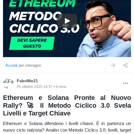
⚠️ Contenuti a solo scopo educativo. Non costituiscono
consulenza finanziaria.
Ethereum a Rischio! ⚠️ Perso il
Accedi
per interagire
FabriMe21
25 ottobre 2025 14:57 • 9 mesi
Ethereum e Solana Pronte al Nuovo
Rally? 🚀 Il Metodo Ciclico 3.0 Svela
Livelli e Target Chiave
Ethereum e Solana difendono i livelli chiave. È in partenza un
nuovo ciclo rialzista? Analisi con Metodo Ciclico 3.0: livelli, target