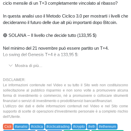
ciclo mensile di un T+3 completamente vincolato al ribasso?
In questa analisi uso il Metodo Ciclico 3.0 per mostrarti i livelli che
decideranno il futuro delle due alt più importanti dopo Bitcoin.
🔵 SOLANA – Il livello che decide tutto (133,95 $)
Nel minimo del 21 novembre può essere partito un T+4.
Lo swing del Genesis T+4 è a 133,95 $:
Mostra di più...
✔️ Se tiene il supporto e il prezzo supera 144,74 $ → il pattern è
completo → probabile partenza di un nuovo ciclo T+4 dal 21/11.
⚠️ Se perde 133,95 $ → significa T+3 totalmente vincolato al
DISCLAIMER:
Le informazioni contenute nel Video e su tutto il Sito web non costituiscono
ribasso → aspettativa principale = nuovi minimi.
sollecitazione al pubblico risparmio e non sono volte a promuovere alcuna
forma di investimento o commercio, né a promuovere o collocare strumenti
🔵 ETHEREUM – Ultima possibilità (2.977,21 $)
finanziari o servizi di investimento o prodotti/servizi bancari/finanziari.
L'utilizzo dei dati e delle informazioni contenuti nel Video e nel Sito come
supporto di scelte di operazioni d'investimento personale è a completo rischio
Anche ETH può aver lanciato un T+4 il 21 novembre.
dell'Utente.
Il livello chiave è 2.977,21 $:
Cicli
#analisi
#ciclica
#ciclicatrading
#crypto
#eth
#ethereum