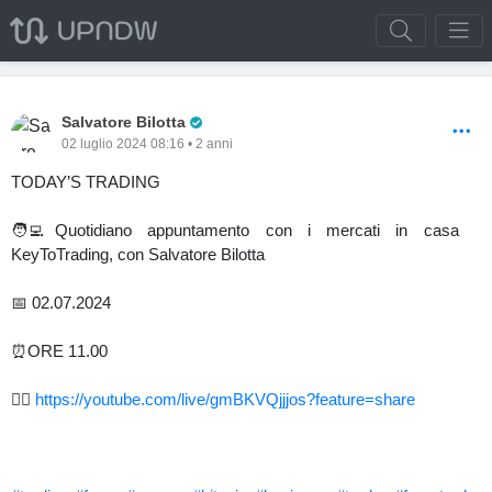
Pro Trader
Salvatore Bilotta
02 luglio 2024 08:16 • 2 anni
TODAY’S TRADING
🧑‍💻Quotidiano appuntamento con i mercati in casa
KeyToTrading, con Salvatore Bilotta
📅 02.07.2024
⏰ORE 11.00
👉🏻
https://youtube.com/live/gmBKVQjjjos?feature=share