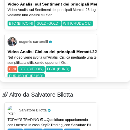
Video Analisi sul Sentiment dei principali Mercati-26-lug-2026
Video Analisi sul Sentiment dei principali Mercati-26-lug-2026 Nel Video
vediamo una Analisi sul Sen...
BTC (BITCOIN)
GOLD (GOLD)
WTI (CRUDE OIL)
eugenio sartorelli
Pro Trader
Video Analisi Ciclica dei principali Mercati-22-lug-26
Nel video viene svolta un'Analisi Ciclica mediante una tecnica
semplificata utilizzando opportuni Os...
Cicli
BTC (BITCOIN)
FGBL (BUND)
EURUSD (EUR/USD)
Altro da Salvatore Bilotta
Salvatore Bilotta
Pro Trader
TODAY’S TRADING 🧑‍💻Quotidiano appuntamento
con i mercati in casa KeyToTrading, con Salvatore Bil...