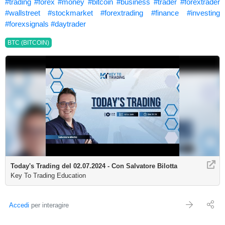
#trading
#forex
#money
#bitcoin
#business
#trader
#forextrader
#wallstreet
#stockmarket
#forextrading
#finance
#investing
#forexsignals
#daytrader
BTC (BITCOIN)
Today's Trading del 02.07.2024 - Con Salvatore Bilotta
Key To Trading Education
Accedi
per interagire