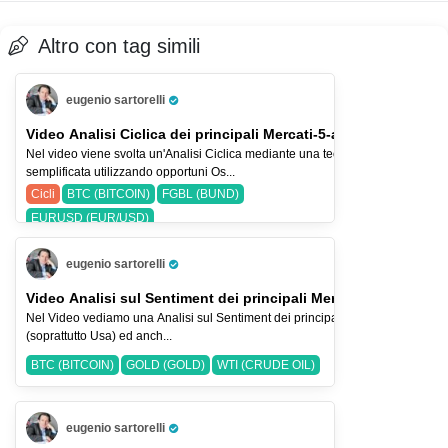
Altro con tag simili
eugenio sartorelli
Pro Trader
Video Analisi Ciclica dei principali Mercati-5-ago-26
Nel video viene svolta un'Analisi Ciclica mediante una tecnica
semplificata utilizzando opportuni Os...
Cicli
BTC (BITCOIN)
FGBL (BUND)
EURUSD (EUR/USD)
eugenio sartorelli
Pro Trader
Video Analisi sul Sentiment dei principali Mercati-2-ago-2026
Nel Video vediamo una Analisi sul Sentiment dei principali Indici Azionari
(soprattutto Usa) ed anch...
BTC (BITCOIN)
GOLD (GOLD)
WTI (CRUDE OIL)
eugenio sartorelli
Pro Trader