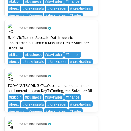
#bitcoin
#business
#daytrader
#finance
#forex
#forexsignals
#forextrader
#forextrading
#investing
#money
#stockmarket
#trader
#trading
#wallstreet
BTC (BITCOIN)
Salvatore Bilotta
Pro Trader
📚 KeyToTrading Speciale Dati: in questo
appuntamento insieme a Massimo Rea e Salvatore
Bilotta, se...
#bitcoin
#business
#daytrader
#finance
#forex
#forexsignals
#forextrader
#forextrading
#investing
#money
#stockmarket
#trader
#trading
#wallstreet
BTC (BITCOIN)
Salvatore Bilotta
Pro Trader
TODAY’S TRADING 🧑‍💻Quotidiano appuntamento
con i mercati in casa KeyToTrading, con Salvatore Bil...
#bitcoin
#business
#daytrader
#finance
#forex
#forexsignals
#forextrader
#forextrading
#investing
#money
#stockmarket
#trader
#trading
#wallstreet
BTC (BITCOIN)
Salvatore Bilotta
Pro Trader