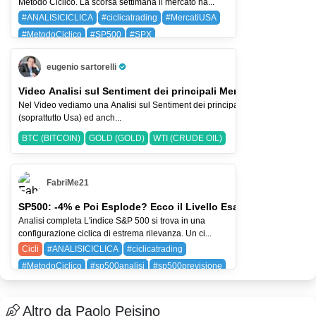
Metodo Ciclico. La scorsa settimana il mercato ha...
#ANALISICICLICA
#ciclicatrading
#MercatiUSA
#MetodoCiclico
#SP500
#SPX
BAYG (BAYER AG)
SPX (SP 500)
eugenio sartorelli
Pro Trader
Video Analisi sul Sentiment dei principali Mercati-2-ago-2026
Nel Video vediamo una Analisi sul Sentiment dei principali Indici Azionari
(soprattutto Usa) ed anch...
BTC (BITCOIN)
GOLD (GOLD)
WTI (CRUDE OIL)
FabriMe21
SP500: -4% e Poi Esplode? Ecco il Livello Esatto
Analisi completa L'indice S&P 500 si trova in una
configurazione ciclica di estrema rilevanza. Un ci...
Cicli
#ANALISICICLICA
#ciclicatrading
#MetodoCiclico
#sp500analisi
#sp500previsione
SPX (SP 500)
Altro da Paolo Peisino