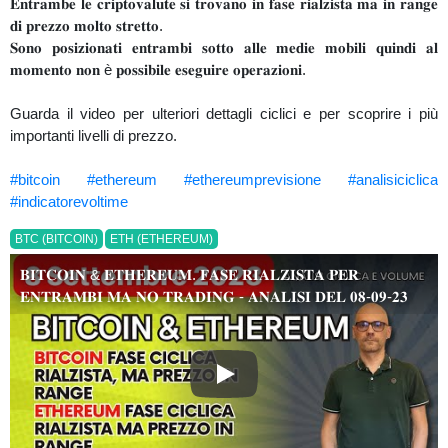
𝐄𝐧𝐭𝐫𝐚𝐦𝐛𝐞 𝐥𝐞 𝐜𝐫𝐢𝐩𝐭𝐨𝐯𝐚𝐥𝐮𝐭𝐞 𝐬𝐢 𝐭𝐫𝐨𝐯𝐚𝐧𝐨 𝐢𝐧 𝐟𝐚𝐬𝐞 𝐫𝐢𝐚𝐥𝐳𝐢𝐬𝐭𝐚 𝐦𝐚 𝐢𝐧 𝐫𝐚𝐧𝐠𝐞
𝐝𝐢 𝐩𝐫𝐞𝐳𝐳𝐨 𝐦𝐨𝐥𝐭𝐨 𝐬𝐭𝐫𝐞𝐭𝐭𝐨.
𝐒𝐨𝐧𝐨 𝐩𝐨𝐬𝐢𝐳𝐢𝐨𝐧𝐚𝐭𝐢 𝐞𝐧𝐭𝐫𝐚𝐦𝐛𝐢 𝐬𝐨𝐭𝐭𝐨 𝐚𝐥𝐥𝐞 𝐦𝐞𝐝𝐢𝐞 𝐦𝐨𝐛𝐢𝐥𝐢 𝐪𝐮𝐢𝐧𝐝𝐢 𝐚𝐥
𝐦𝐨𝐦𝐞𝐧𝐭𝐨 𝐧𝐨𝐧 è 𝐩𝐨𝐬𝐬𝐢𝐛𝐢𝐥𝐞 𝐞𝐬𝐞𝐠𝐮𝐢𝐫𝐞 𝐨𝐩𝐞𝐫𝐚𝐳𝐢𝐨𝐧𝐢.
Guarda il video per ulteriori dettagli ciclici e per scoprire i più
importanti livelli di prezzo.
#bitcoin
#ethereum
#ethereumprevisione
#analisiciclica
#indicatorevoltime
BTC (BITCOIN)
ETH (ETHEREUM)
𝐁𝐈𝐓𝐂𝐎𝐈𝐍 & 𝐄𝐓𝐇𝐄𝐑𝐄𝐔𝐌. 𝐅𝐀𝐒𝐄 𝐑𝐈𝐀𝐋𝐙𝐈𝐒𝐓𝐀 𝐏𝐄𝐑
𝐄𝐍𝐓𝐑𝐀𝐌𝐁𝐈 𝐌𝐀 𝐍𝐎 𝐓𝐑𝐀𝐃𝐈𝐍𝐆 - 𝐀𝐍𝐀𝐋𝐈𝐒𝐈 𝐃𝐄𝐋 𝟎𝟖-𝟎𝟗-𝟐𝟑
𝐁𝐈𝐓𝐂𝐎𝐈𝐍 & 𝐄𝐓𝐇𝐄𝐑𝐄𝐔𝐌. 𝐅𝐀𝐒𝐄