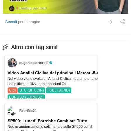
Accedi
per interagire
Altro con tag simili
eugenio sartorelli
Pro Trader
Video Analisi Ciclica dei principali Mercati-5-ago-26
Nel video viene svolta un'Analisi Ciclica mediante una tecnica
semplificata utilizzando opportuni Os...
Cicli
BTC (BITCOIN)
FGBL (BUND)
EURUSD (EUR/USD)
FabriMe21
SP500: Lunedì Potrebbe Cambiare Tutto
Nuovo aggiornamento settimanale sullo SP500 con il