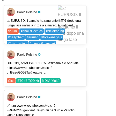
Paolo Peisino
Pro Trader
📈 EUR/USD: Il cambio ha raggiunto il TP1 dopo una
lunga fase rialzista iniziata a marzo. Attualment...
Volumi
#analisiTecnica
#ciclotrading
#dailychart
#eurusd
#forexanalysis
#forextrading
#mercatifinanziari
#moneygenerator
#priceaction
#smartvolume
Paolo Peisino
#traderlife
#tradingitalia
#tradingstrategies
Pro Trader
#tradingview
#usdjpy
EURUSD (EUR/USD)
BITCOIN, ANALISI CICLICA Settimanale e Annuale
https://www.youtube.com/watch?
USDJPY (USDJPY)
v=t9aeqG0G3Tw&feature=...
Cicli
BTC (BITCOIN)
MDIV (Multi)
Paolo Peisino
Pro Trader
🔗https://www.youtube.com/watch?
v=9if4o2l4ugw&feature=youtu.be "Oro e Petrolio:
Quale Direzione Or...