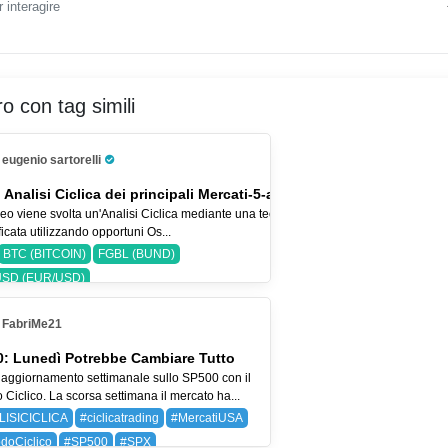
 interagire
ro con tag simili
eugenio sartorelli
Pro Trader
 Analisi Ciclica dei principali Mercati-5-ago-26
eo viene svolta un'Analisi Ciclica mediante una tecnica
icata utilizzando opportuni Os...
BTC (BITCOIN)
FGBL (BUND)
SD (EUR/USD)
FabriMe21
: Lunedì Potrebbe Cambiare Tutto
aggiornamento settimanale sullo SP500 con il
Ciclico. La scorsa settimana il mercato ha...
LISICICLICA
#ciclicatrading
#MercatiUSA
doCiclico
#SP500
#SPX