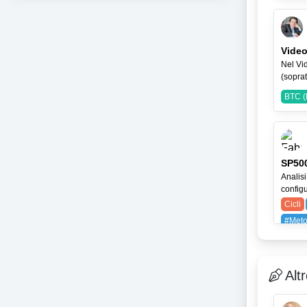
BAYG
Video
Nel Vid
(soprat
BTC (
SP500
Analisi
configu
Cicli
#Meto
SPX (
Alt