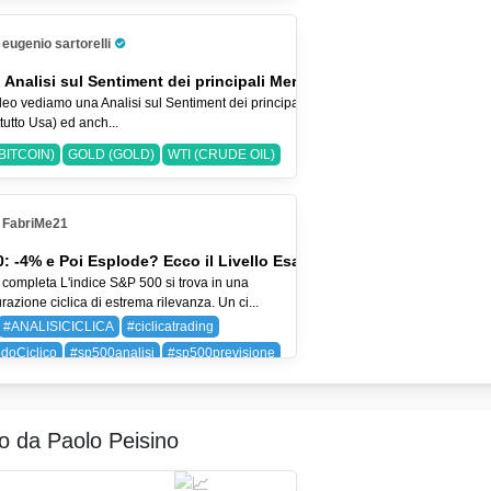
 (BAYER AG)
SPX (SP 500)
eugenio sartorelli
Pro Trader
 Analisi sul Sentiment dei principali Mercati-2-ago-2026
eo vediamo una Analisi sul Sentiment dei principali Indici Azionari
tutto Usa) ed anch...
BITCOIN)
GOLD (GOLD)
WTI (CRUDE OIL)
FabriMe21
: -4% e Poi Esplode? Ecco il Livello Esatto
 completa L'indice S&P 500 si trova in una
razione ciclica di estrema rilevanza. Un ci...
#ANALISICICLICA
#ciclicatrading
doCiclico
#sp500analisi
#sp500previsione
SP 500)
ro da Paolo Peisino