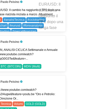
Paolo Peisino
Pro Trader
/USD: Il cambio ha raggiunto il TP1 dopo una
ase rialzista iniziata a marzo. Attualment...
i
#analisiTecnica
#ciclotrading
chart
#eurusd
#forexanalysis
xtrading
#mercatifinanziari
ygenerator
#priceaction
#smartvolume
Paolo Peisino
rlife
#tradingitalia
#tradingstrategies
Pro Trader
ingview
#usdjpy
EURUSD (EUR/USD)
N, ANALISI CICLICA Settimanale e Annuale
//www.youtube.com/watch?
PY (USDJPY)
qG0G3Tw&feature=...
BTC (BITCOIN)
MDIV (Multi)
Paolo Peisino
Pro Trader
s://www.youtube.com/watch?
o2l4ugw&feature=youtu.be "Oro e Petrolio:
irezione Or...
Tecnica
Volumi
GOLD (GOLD)