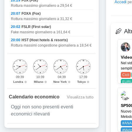
20:29
FOX (Fox)
Accedi
per
Rottura massimo giornaliero a 29,54 €
20:07
FOXA (Fox)
Rottura massimo giornaliero a 31,32 €
20:02
FSLR (First solar)
Alt
Fake massimo giornaliero a 161,64 €
20:00
HST (Host hotels & resorts)
Rottura massimi congestione giornaliera a 18,54 €
Video
Nel vid
semplif
Cicli
09:39
10:39
04:39
17:39
EURU
Londra
Milano
New York
Tokyo
Calendario economico
Visualizza tutto
SP500
Oggi non sono presenti eventi
Nuovo 
economici rilevanti
Metodo 
#ANA
#Meto