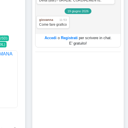
Delta (Bar)? GRAZIE. CORDIALMENTE.
19 giugno 2026
giovanna
11:53
Come fare grafico
Accedi
o
Registrati
per scrivere in chat.
USD)
E' gratuito!
IL)