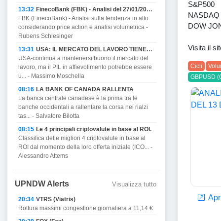
S&P500
13:32
FinecoBank (FBK) - Analisi del 27/01/2023
NASDAQ
FBK (FinecoBank) - Analisi sulla tendenza in atto
DOW JO
considerando price action e analisi volumetrica -
Rubens Schlesinger
Visita il s
13:31
USA: IL MERCATO DEL LAVORO TIENE MA PROMETTE DI AFFIEVOLIRSI CON IL PIL E MINACCIA RECESSIONE.
USA-continua a mantenersi buono il mercato del
Cicli
Volu
lavoro, ma il PIL in affievolimento potrebbe essere
u... - Massimo Moschella
GBPUSD (
08:16
LA BANK OF CANADA RALLENTA
La banca centrale canadese è la prima tra le
banche occidentali a rallentare la corsa nei rialzi
tas... - Salvatore Bilotta
08:15
Le 4 principali criptovalute in base al ROI.
Classifica delle migliori 4 criptovalute in base al
ROI dal momento della loro offerta iniziale (ICO... -
Alessandro Attems
UPNDW Alerts
Visualizza tutto
Apri
20:34
VTRS (Viatris)
Rottura massimi congestione giornaliera a 11,14 €