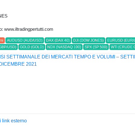
NES
ito: www.iltradingpertutti.com
mi
AUDUSD (AUD/USD)
DAX (DAX 40)
DJI (DOW JONES)
EURUSD (EUR/
GBP/USD)
GOLD (GOLD)
NDX (NASDAQ 100)
SPX (SP 500)
WTI (CRUDE O
 link esterno