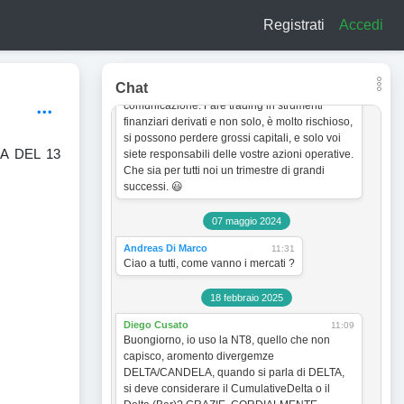
a titolo esclusivamente informativo e didattico.
Registrati
Accedi
In quanto tale non vogliono incentivare in
nessun modo alcun tipo di operatività sullo
strumento finanziario. Le analisi dei grafici e le
strategie operative sono sempre soggette a
Chat
cambiamento senza obbligo di preventiva
comunicazione. Fare trading in strumenti
finanziari derivati e non solo, è molto rischioso,
si possono perdere grossi capitali, e solo voi
A DEL 13
siete responsabili delle vostre azioni operative.
Che sia per tutti noi un trimestre di grandi
successi. 😃
07 maggio 2024
Andreas Di Marco
11:31
Ciao a tutti, come vanno i mercati ?
18 febbraio 2025
Diego Cusato
11:09
Buongiorno, io uso la NT8, quello che non
capisco, aromento divergemze
DELTA/CANDELA, quando si parla di DELTA,
si deve considerare il CumulativeDelta o il