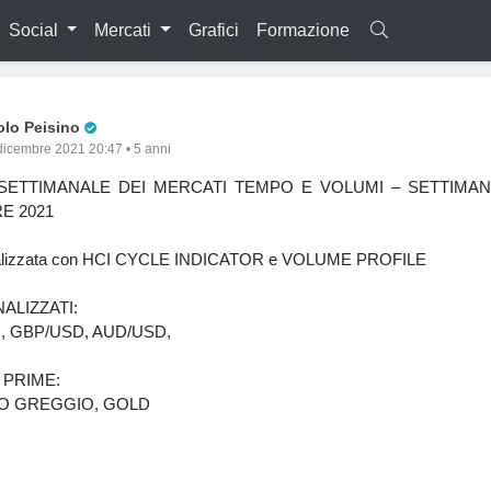
Social
Mercati
Grafici
Formazione
Pro Trader
olo Peisino
dicembre 2021 20:47 • 5 anni
 SETTIMANALE DEI MERCATI TEMPO E VOLUMI – SETTIMAN
E 2021
realizzata con HCI CYCLE INDICATOR e VOLUME PROFILE
ALIZZATI:
, GBP/USD, AUD/USD,
 PRIME:
O GREGGIO, GOLD