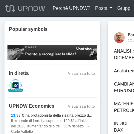
Perchè UPNDW?
Posts
Gruppi
Popular symbols
Pa
12 
ANALISI
DICEMBR
Analisi 
In diretta
Visualizza tutto
CAMBI AN
EUR/USD
LIVE TV 24h
MATERIE
UPNDW Economics
Visualizza tutto
PETROLI
13:33
Cina protagonista della risalita prezzo del Ferro
Il minerale di ferro ha superato i 120 $/t all'inizio
INDICI:
del 2023, aumentando di oltre il 50% rispetto ... -
DAX
Carlo Vallotto