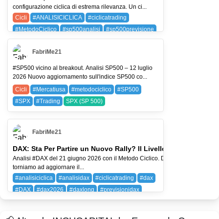
configurazione ciclica di estrema rilevanza. Un ci...
Cicli
#ANALISICICLICA
#ciclicatrading
#MetodoCiclico
#sp500analisi
#sp500previsione
SPX (SP 500)
FabriMe21
#SP500 vicino al breakout. Analisi SP500 – 12 luglio
2026 Nuovo aggiornamento sull'indice SP500 co...
Cicli
#Mercatiusa
#metodociclico
#SP500
#SPX
#Trading
SPX (SP 500)
FabriMe21
DAX: Sta Per Partire un Nuovo Rally? Il Livello da Non Perder
Analisi #DAX del 21 giugno 2026 con il Metodo Ciclico. Dopo circa un mese
torniamo ad aggiornare il...
#analisiciclica
#analisidax
#ciclicatrading
#dax
#DAX
#dax2026
#daxlong
#previsionidax
DAX (DAX 40)