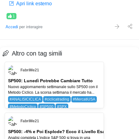
Apri link esterno
1
Accedi
per interagire
Altro con tag simili
FabriMe21
SP500: Lunedì Potrebbe Cambiare Tutto
Nuovo aggiornamento settimanale sullo SP500 con il
Metodo Ciclico. La scorsa settimana il mercato ha...
#ANALISICICLICA
#ciclicatrading
#MercatiUSA
#MetodoCiclico
#SP500
#SPX
BAYG (BAYER AG)
SPX (SP 500)
FabriMe21
SP500: -4% e Poi Esplode? Ecco il Livello Esatto
Analisi completa L'indice S&P 500 si trova in una