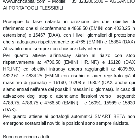
www.inchcapital.com – Mobile: +39 3282005906 – AGGANCIO
AI PORTAFOGLI FLESSIBILI
Prosegue la fase rialzista in direzione dei due obiettivi di
riferimento che si riconfermano a 4868.50 (EMINI con 4938.25 in
estensione) e 16467 (DAX), con i livelli giornalieri di protezione
che si adeguano rispettivamente a: 4765 (EMINI) e 15884 (DAX)
Attivabili come sempre con chiusure daily inferiori.
Per quanto attiene all’intraday siamo al rialzo con stop
rispettivamente a: 4796.50 (EMINI HR.INF.) e 16128 (DAX
HR.INF.) ed obiettivi intraday ancora raggiungibili a: 4809.50,
4822.61 e 4834.25 (EMINI con rischio di aver registrato già il
massimo di giornata) – 16190, 16208 e 16302 (DAX anche qui
siamo entrati nell’area dei possibili massimi di giornata). In caso di
attivazione degli stop ci attendiamo flessioni verso i seguenti:
4789.75, 4786.75 e 4766.50 (EMINI) – e 16091, 15999 e 15930
(DAX).
Per quanto attiene ai portafogli automatici SMART BETA non
emergono sostanziali novità: le posizioni sono sempre rialziste.
Buon pomeriggio a tutti