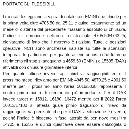
PORTAFOGLI FLESSIBILI.
I mercati festeggiano la vigilia di natale con EMINI che chiude per
la prima volta oltre 4705.50 dal 25.11 e quindi esattamente ad un
mese di distanza dal precedente massimo assoluto di chiusura,
l’indice si ripropone nell’area resistenziale 4705.50/4743.25,
dichiarando di fatto che il mercato è rialzista. Tutte le posizioni
operative INCH sono anch’esse rialziste su tutte le scansioni
temporali. In particolare, per quanto attiene ai nostri due future di
riferimento gli stop si adeguano a 4659.50 (EMINI) e 15535 (DAX)
attivabili con chiusure giornaliere inferiori.
Per quanto attiene invece agli obiettivi raggiungibili entro il
prossimo mese, rileviamo per EMINI: 4845.50, 4870.25 e 4961.50
mentre per il prossimo anno l’area 5016/5038 rappresenta il
nostro primo punto di riferimento più importante. Per il DAX
invece target a: 15912, 16190, 16472 mentre per il 2022 l’area
16913/17100 si attesta quale primo traguardo di rilievo da
raggiungere. Va precisato che per il DAX la situazione è diversa,
poiché l’indice è bloccato in fase laterale da ben nove mesi tra
14795 e 16295 e quindi quest’area deve essere catalogata o