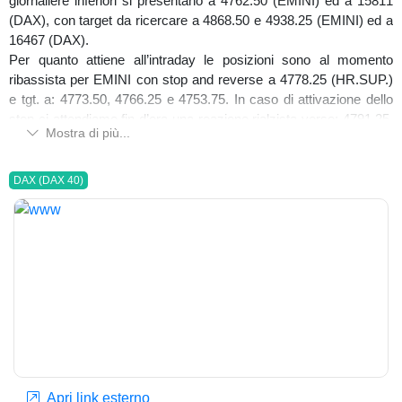
giornaliere inferiori si presentano a 4762.50 (EMINI) ed a 15811
(DAX), con target da ricercare a 4868.50 e 4938.25 (EMINI) ed a
16467 (DAX).
Per quanto attiene all’intraday le posizioni sono al momento
ribassista per EMINI con stop and reverse a 4778.25 (HR.SUP.)
e tgt. a: 4773.50, 4766.25 e 4753.75. In caso di attivazione dello
stop ci attendiamo fin d’ora una reazione rialzista verso: 4791.25,
Mostra di più...
4794.50 e 4811.75. Per il DAX future siamo al rialzo con stop and
reverse a 15959 (HR.INF.) e tgt di giornata potenzialmente già
raggiunti. Per proseguire al rialzo si richiede una chiusura hr.
DAX (DAX 40)
superiore a 16041 (prima resistenza). Se ciò dovesse verificarsi,
successivi obiettivi a: 16095, 16190 e 16467. In mancanza, in
caso di attivazione stop sono attese flessioni verso: 15908, 15814
e 15760.
BUON 2022 A TUTTI
www.inchcapital.com
Emanuele Cecere
Apri link esterno