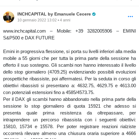
Pro Trader
INCHCAPITAL by Emanuele Cecere
10 gennaio 2022 13:02 • 4 anni
www.inchcapital.com – Mobile: +39 3282005906 – EMINI
S&P500 e DAX FUTURE
Emini in progressiva flessione, si porta su livelli inferiori alla media
mobile a 55 giorni che per tutta la prima parte della sessione ha
offerto il suo sostegno. Gli scambi non hanno interessato il livello
dello stop giornaliero (4709.25) evidenziando possibili evoluzioni
prospettiche ribassiste, poi affermatesi. Per la seduta in corso gli
obiettivi ribassisti si presentano a: 4632.75, 4629.75 e 4613.00
con potenziali estensioni fino a 4585/4573.75.
Per il DAX gli scambi hanno abbandonato nella prima parte della
sessione lo stop giornaliero di quota 15921 che adesso si
presenta quale prima resistenza da oltrepassare, per
intraprendere un percorso ribassista con i seguenti obiettivi:
15810, 15734 e 15578. Per poter registrare reazioni rialziste
occorrerà rilevare almeno una chiusura oraria superiore a 4666