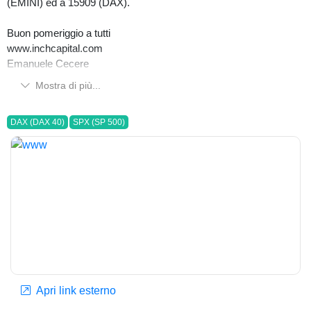
(EMINI) ed a 15909 (DAX).
Buon pomeriggio a tutti
www.inchcapital.com
Emanuele Cecere
Mostra di più...
DAX (DAX 40)
SPX (SP 500)
Apri link esterno