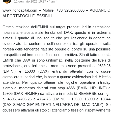
11 gennaio 2022 10:37 • 4 anni
www.inchcapital.com – Mobile: +39 3282005906 – AGGANCIO
AI PORTAFOGLI FLESSIBILI
Ottima reazione dell’EMINI sui target proposti ieri in estensione
ribassista e sostanziale tenuta del DAX: questo è in estrema
sintesi il quadro di una seduta che per l’azionario in genere ha
evidenziato la conferma dell’incertezza tra gli operatori sulla
ripresa delle tendenze rialziste oppure di contro su una possibile
prospettica ed imminente flessione correttiva. Sta di fatto che sia
EMINI che DAX si sono uniformati, nella posizione dei livelli di
protezione giornalieri che al momento sono presenti a: 4689.25
(EMINI) e 15900 (DAX) entrambi attivabili con chiusure
giornaliere superiori che, in base a quanto evidenziato ieri, è lecito
attendersi. Per quanto attiene alle logiche operative intraday
siamo al momento rialzisti con stop 4666 (EMINI HR. INF.) e
15905 (DAX HR.INF.) da attivare in modalità REVERSE con tgt.
a: 4695, 4706.25 e 4724.75 (EMINI) – 15959, 15990 e 16044
(DAX SIAMO GIA’ ENTRATI NELL’AREA DEI MAX DAILY). Se
dovessero attivarsi gli stop ci attendiamo flessioni rispettivamente