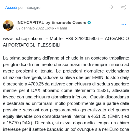
Accedi
per interagire
Pro Trader
INCHCAPITAL by Emanuele Cecere
09 gennaio 2022 16:46 • 4 anni
www.inchcapital.com – Mobile: +39 3282005906 – AGGANCIO
AI PORTAFOGLI FLESSIBILI
La prima settimana dell’anno si chiude in un contesto traballante
per gli indici di riferimento che sui massimi di sempre iniziano ad
avere problemi di tenuta. Le protezioni giornaliere evidenziano
situazioni divergenti, laddove si rileva che per EMINI lo stop daily
è presente a 4709.25 da attivare con chiusura di seduta superiore
mentre per il DAX abbiamo come riferimento 15921, attivabile
invece con una chiusura giornaliera inferiore. Questa discordanza
è destinata ad uniformarsi molto probabilmente già a partire dalle
prossime sessioni con peggioramento generalizzato del quadro
equity rilevabile con consolidamenti inferiori a 4651.25 (EMINI) ed
a 15770 (DAX). Di contro, si rileva, dopo molto tempo, un chiaro
interesse per il settore bancario un po’ ovunque sia nell’Euro zona