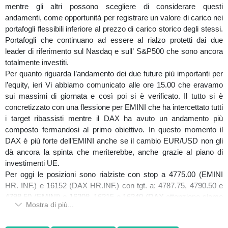
mentre gli altri possono scegliere di considerare questi
andamenti, come opportunità per registrare un valore di carico nei
portafogli flessibili inferiore al prezzo di carico storico degli stessi.
Portafogli che continuano ad essere al rialzo protetti dai due
leader di riferimento sul Nasdaq e sull’ S&P500 che sono ancora
totalmente investiti.
Per quanto riguarda l’andamento dei due future più importanti per
l’equity, ieri Vi abbiamo comunicato alle ore 15.00 che eravamo
sui massimi di giornata e così poi si è verificato. Il tutto si è
concretizzato con una flessione per EMINI che ha intercettato tutti
i target ribassisti mentre il DAX ha avuto un andamento più
composto fermandosi al primo obiettivo. In questo momento il
DAX è più forte dell’EMINI anche se il cambio EUR/USD non gli
dà ancora la spinta che meriterebbe, anche grazie al piano di
investimenti UE.
Per oggi le posizioni sono rialziste con stop a 4775.00 (EMINI
HR. INF.) e 16152 (DAX HR.INF.) con tgt. a: 4787.75, 4790.50 e
4798.50 (EMINI) e 16208, 16215 e 16240 (DAX attenzione siamo
Mostra di più...
entrati nell’area dei massimi di giornata). In caso di attivazione
degli stop si possono verificare flessioni verso i seguenti livelli: