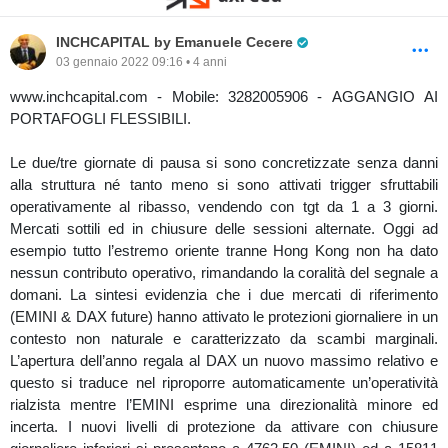
Pro Trader
INCHCAPITAL by Emanuele Cecere
03 gennaio 2022 09:16 • 4 anni
www.inchcapital.com - Mobile: 3282005906 - AGGANGIO AI
PORTAFOGLI FLESSIBILI.
Le due/tre giornate di pausa si sono concretizzate senza danni
alla struttura né tanto meno si sono attivati trigger sfruttabili
operativamente al ribasso, vendendo con tgt da 1 a 3 giorni.
Mercati sottili ed in chiusure delle sessioni alternate. Oggi ad
esempio tutto l’estremo oriente tranne Hong Kong non ha dato
nessun contributo operativo, rimandando la coralità del segnale a
domani. La sintesi evidenzia che i due mercati di riferimento
(EMINI & DAX future) hanno attivato le protezioni giornaliere in un
contesto non naturale e caratterizzato da scambi marginali.
L’apertura dell’anno regala al DAX un nuovo massimo relativo e
questo si traduce nel riproporre automaticamente un’operatività
rialzista mentre l’EMINI esprime una direzionalità minore ed
incerta. I nuovi livelli di protezione da attivare con chiusure