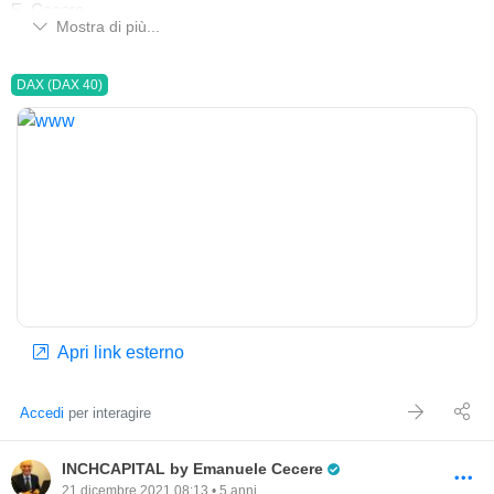
E. Cecere
Mostra di più...
DAX (DAX 40)
Apri link esterno
Accedi
per interagire
Pro Trader
INCHCAPITAL by Emanuele Cecere
21 dicembre 2021 08:13 • 5 anni