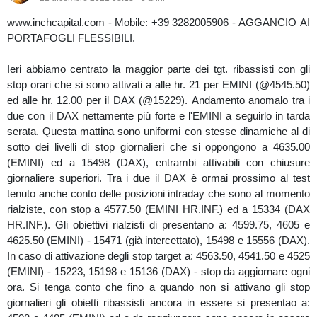
www.inchcapital.com - Mobile: +39 3282005906 - AGGANCIO AI
PORTAFOGLI FLESSIBILI.
Ieri abbiamo centrato la maggior parte dei tgt. ribassisti con gli
stop orari che si sono attivati a alle hr. 21 per EMINI (@4545.50)
ed alle hr. 12.00 per il DAX (@15229). Andamento anomalo tra i
due con il DAX nettamente più forte e l'EMINI a seguirlo in tarda
serata. Questa mattina sono uniformi con stesse dinamiche al di
sotto dei livelli di stop giornalieri che si oppongono a 4635.00
(EMINI) ed a 15498 (DAX), entrambi attivabili con chiusure
giornaliere superiori. Tra i due il DAX è ormai prossimo al test
tenuto anche conto delle posizioni intraday che sono al momento
rialziste, con stop a 4577.50 (EMINI HR.INF.) ed a 15334 (DAX
HR.INF.). Gli obiettivi rialzisti di presentano a: 4599.75, 4605 e
4625.50 (EMINI) - 15471 (già intercettato), 15498 e 15556 (DAX).
In caso di attivazione degli stop target a: 4563.50, 4541.50 e 4525
(EMINI) - 15223, 15198 e 15136 (DAX) - stop da aggiornare ogni
ora. Si tenga conto che fino a quando non si attivano gli stop
giornalieri gli obietti ribassisti ancora in essere si presentao a: