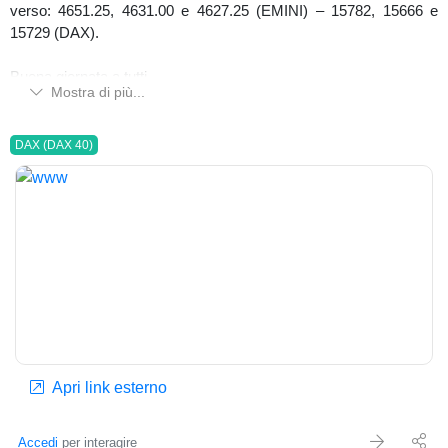
verso: 4651.25, 4631.00 e 4627.25 (EMINI) – 15782, 15666 e
15729 (DAX).
Buona giornata a tutti.
Mostra di più...
www.inchcapital.com
Emanuele Cecere
DAX (DAX 40)
Apri link esterno
Accedi
per interagire