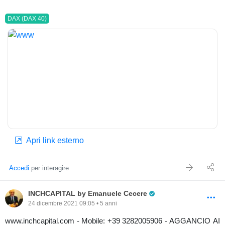
d’ora una flessione in direzione dei seguenti livelli: 4704.50,
4700.50 e 4687.05 (EMINI) – 15640, 15594 e 15568 (DAX).
DAX (DAX 40)
Buona settimana a tutti da
www.inchcapital.com
E. Cecere
Apri link esterno
Accedi
per interagire
Pro Trader
INCHCAPITAL by Emanuele Cecere
24 dicembre 2021 09:05 • 5 anni
www.inchcapital.com - Mobile: +39 3282005906 - AGGANCIO AI