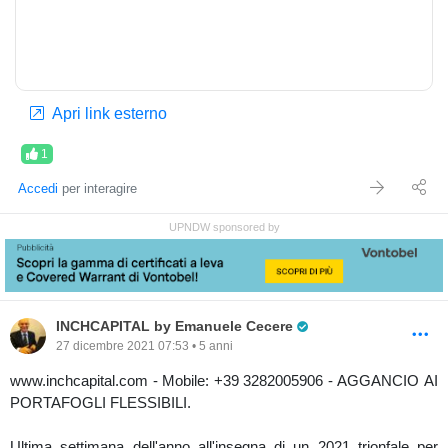
Apri link esterno
1
Accedi
per interagire
UPNDW sponsored by
Pro Trader
INCHCAPITAL by Emanuele Cecere
27 dicembre 2021 07:53 • 5 anni
www.inchcapital.com - Mobile: +39 3282005906 - AGGANCIO AI
PORTAFOGLI FLESSIBILI.
Ultima settimana dell'anno all'insegna di un 2021 trionfale per