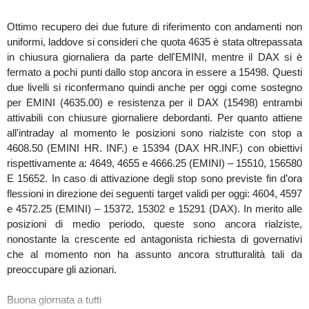
Ottimo recupero dei due future di riferimento con andamenti non
uniformi, laddove si consideri che quota 4635 è stata oltrepassata
in chiusura giornaliera da parte dell'EMINI, mentre il DAX si è
fermato a pochi punti dallo stop ancora in essere a 15498. Questi
due livelli si riconfermano quindi anche per oggi come sostegno
per EMINI (4635.00) e resistenza per il DAX (15498) entrambi
attivabili con chiusure giornaliere debordanti. Per quanto attiene
all'intraday al momento le posizioni sono rialziste con stop a
4608.50 (EMINI HR. INF.) e 15394 (DAX HR.INF.) con obiettivi
rispettivamente a: 4649, 4655 e 4666.25 (EMINI) – 15510, 156580
E 15652. In caso di attivazione degli stop sono previste fin d’ora
flessioni in direzione dei seguenti target validi per oggi: 4604, 4597
e 4572.25 (EMINI) – 15372, 15302 e 15291 (DAX). In merito alle
posizioni di medio periodo, queste sono ancora rialziste,
nonostante la crescente ed antagonista richiesta di governativi
che al momento non ha assunto ancora strutturalità tali da
preoccupare gli azionari.
Buona giornata a tutti