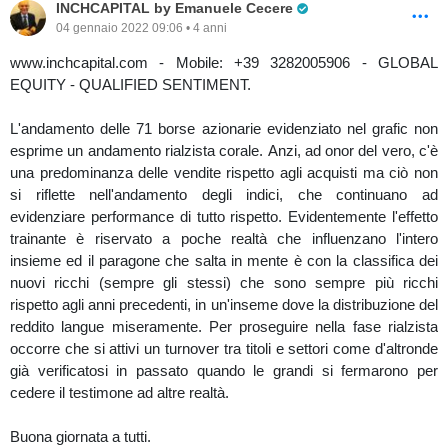
Pro Trader
INCHCAPITAL by Emanuele Cecere
04 gennaio 2022 09:06 • 4 anni
www.inchcapital.com - Mobile: +39 3282005906 - GLOBAL
EQUITY - QUALIFIED SENTIMENT.
L'andamento delle 71 borse azionarie evidenziato nel grafic non
esprime un andamento rialzista corale. Anzi, ad onor del vero, c'è
una predominanza delle vendite rispetto agli acquisti ma ciò non
si riflette nell'andamento degli indici, che continuano ad
evidenziare performance di tutto rispetto. Evidentemente l'effetto
trainante è riservato a poche realtà che influenzano l'intero
insieme ed il paragone che salta in mente è con la classifica dei
nuovi ricchi (sempre gli stessi) che sono sempre più ricchi
rispetto agli anni precedenti, in un'inseme dove la distribuzione del
reddito langue miseramente. Per proseguire nella fase rialzista
occorre che si attivi un turnover tra titoli e settori come d'altronde
già verificatosi in passato quando le grandi si fermarono per
cedere il testimone ad altre realtà.
Buona giornata a tutti.