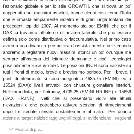
l'azionario globale e per lo stile GROWTH, che si trova un po'
dappertutto sui massimi assoluti, tranne alcuni casi come l'Italia
che è rimasta ampiamente indietro e di gran lunga lontana dai
precedenti top del 2007. Al momento sia per EMINI che per il
DAX ci troviamo all'interno di un’area laterale che può essere
definita solo come distributiva o riaccumulativa. Nel primo caso
avremo una dinamica prospettica ribassista mentre nel secondo
andremo a registrare nuovi massimi storici un po’ ovunque ma
sempre all'insegna del leitmotiv dominante e cioè: tecnologici
possibilmente ESG e/o SRI. Le posizioni INCH sono rialziste su
tutti i fronti di medio, breve e brevissimo periodo. Per il breve, i
punti di riferimento si sono adeguati a 4685.75 (EMINI) ed a
15524 (DAX): livelli attivabili con chiusure giornaliere inferiori.
Nell’immediato, per l’intraday, 4709.25 (EMINI HR.INF.) e 15656
(DAX HR.INF.), livelli che si presentano vicini alle attuali
rilevazioni e che potrebbero attivare sessioni di ritracciamenti
dopo tre sedute rilevate costantemente al rialzo. Per quanto
attiene ai target rialzisti raggiungibili oggi, si evidenziano i seguenti
obiettivi: 4729, 4731.75 e 4741.25 (EMINI) – 15788, 15797 e
Mostra di più...
15827 (DAX). In caso di attivazione degli stop ci attendiamo fin