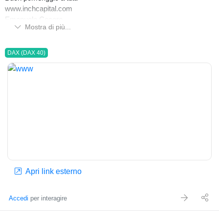
www.inchcapital.com
Emanuele Cecere
Mostra di più...
DAX (DAX 40)
Apri link esterno
Accedi
per interagire