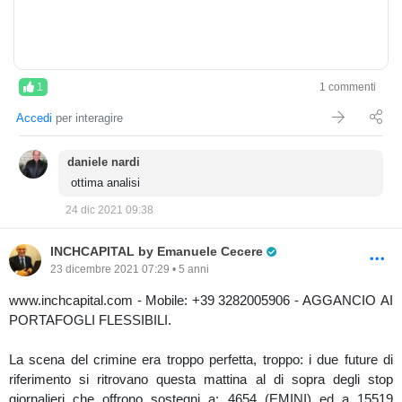
Tanti auguri di BUON NATALE A TUTTI
Emanuele Cecere
1
1 commenti
Accedi
per interagire
daniele nardi
ottima analisi
24 dic 2021 09:38
Pro Trader
INCHCAPITAL by Emanuele Cecere
23 dicembre 2021 07:29 • 5 anni
www.inchcapital.com - Mobile: +39 3282005906 - AGGANCIO AI
PORTAFOGLI FLESSIBILI.
La scena del crimine era troppo perfetta, troppo: i due future di
riferimento si ritrovano questa mattina al di sopra degli stop
giornalieri che offrono sostegni a: 4654 (EMINI) ed a 15519