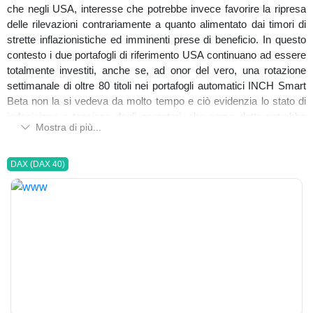
che negli USA, interesse che potrebbe invece favorire la ripresa
delle rilevazioni contrariamente a quanto alimentato dai timori di
strette inflazionistiche ed imminenti prese di beneficio. In questo
contesto i due portafogli di riferimento USA continuano ad essere
totalmente investiti, anche se, ad onor del vero, una rotazione
settimanale di oltre 80 titoli nei portafogli automatici INCH Smart
Beta non la si vedeva da molto tempo e ciò evidenzia lo stato di
indecisione e tensione degli operatori, che come detto potrebbe
Mostra di più...
tuttavia essere ampiamente mitigato dalla ripresa del settore
bancario già a partire dalla prossima settimana: vera forte novità
della prima settimana dell'anno.
DAX (DAX 40)
Buona serata a tutti.
www.inchcapital.com
Emanuele Cecere