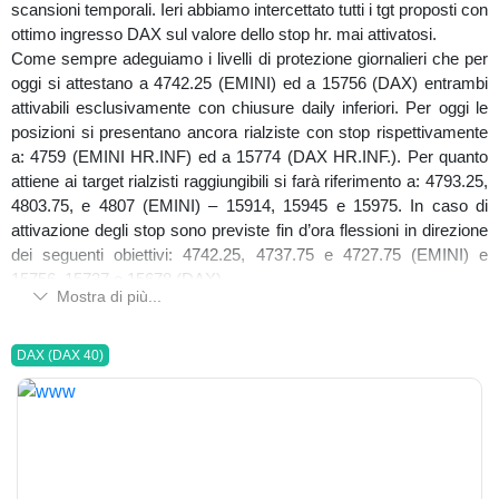
scansioni temporali. Ieri abbiamo intercettato tutti i tgt proposti con
ottimo ingresso DAX sul valore dello stop hr. mai attivatosi.
Come sempre adeguiamo i livelli di protezione giornalieri che per
oggi si attestano a 4742.25 (EMINI) ed a 15756 (DAX) entrambi
attivabili esclusivamente con chiusure daily inferiori. Per oggi le
posizioni si presentano ancora rialziste con stop rispettivamente
a: 4759 (EMINI HR.INF) ed a 15774 (DAX HR.INF.). Per quanto
attiene ai target rialzisti raggiungibili si farà riferimento a: 4793.25,
4803.75, e 4807 (EMINI) – 15914, 15945 e 15975. In caso di
attivazione degli stop sono previste fin d’ora flessioni in direzione
dei seguenti obiettivi: 4742.25, 4737.75 e 4727.75 (EMINI) e
15756, 15737 e 15678 (DAX).
Mostra di più...
Buona giornata a tutti
www.inchcapital.com
DAX (DAX 40)
Emanuele Cecere