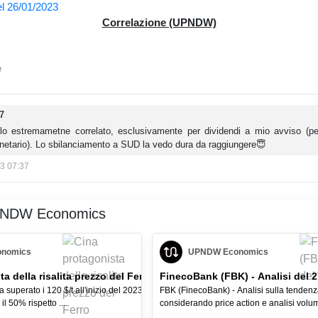
Correlazione (UPNDW)
e
7
olo estremametne correlato, esclusivamente per dividendi a mio avviso (pe
onetario). Lo sbilanciamento a SUD la vedo dura da raggiungere😇
3 07:37
UPNDW Economics
nomics
UPNDW Economics
a della risalita prezzo del Ferro
FinecoBank (FBK) - Analisi del 
ha superato i 120 $/t all'inizio del 2023,
FBK (FinecoBank) - Analisi sulla tendenza
l 50% rispetto ...
considerando price action e analisi volu