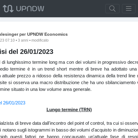
lesinger
per
UPNDW Economics
3 07:10 • 3 anni • modificato
isi del 26/01/2023
d di lunghissimo termine long ma con dei volumi in progressivo dec
edio termine è in un trend short mentre di breve ha adottato una 
 attuale prezzo a ridosso della resistenza dinamica della trend line 
ite si osserva una macro distribuzione che ha uno sbilanciamento 
rmine situato in una low volume area generale.
Lungo termine (TRN)
alzista di breve data dall'incontro del point of control, tra cui si osse
si notano sugli istogrammi in basso dei volumi d'acquisto in diminuzion
high questi fattori ne hanno concausato un'attuale fase di re