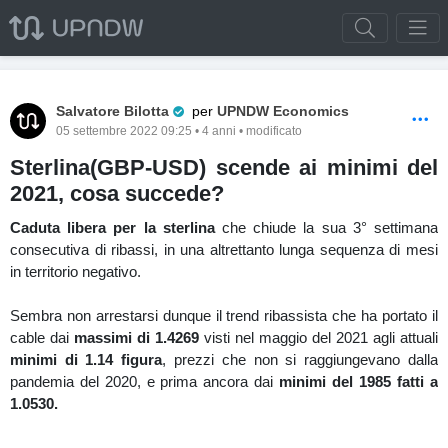
Pro Trader
Salvatore Bilotta
per
UPNDW Economics
05 settembre 2022 09:25 • 4 anni • modificato
Sterlina(GBP-USD) scende ai minimi del
2021, cosa succede?
Caduta libera per la sterlina
che chiude la sua 3° settimana
consecutiva di ribassi, in una altrettanto lunga sequenza di mesi
in territorio negativo.
Sembra non arrestarsi dunque il trend ribassista che ha portato il
cable dai
massimi di 1.4269
visti nel maggio del 2021 agli attuali
minimi di 1.14 figura
, prezzi che non si raggiungevano dalla
pandemia del 2020, e prima ancora dai
minimi del 1985 fatti a
1.0530.