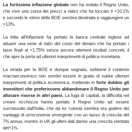
La fortissima inflazione globale
non ha evitato il Regno Unito,
che vive una corsa dei prezzi a rialzo che ha toccato il +10.1%
e secondo le stime della BOE sembra destinata a raggiungere un
+13%.
La lotta all’inflazione ha portato la banca centrale inglese ad
attuare una serie di rialzi del costo del denaro che ha portato i
tassi finali al +1.75% senza ancora ottenere risultati concreti, il
che apre la porta ad ulteriori inasprimenti di politica monetaria.
La strada per la BOE è dunque segnata, sebbene il contesto
macroeconomico non sembri essere in grado di subire ulteriori
inasprimenti di politica economica, mettendo in
forte dubbio gli
investitori che preferiscono abbandonare il Regno Unito per
allocare risorse in altri paesi.
La fuga di capitali, la difficoltà nel
creare ricchezza hanno portato il Regno Unito ad essere
surclassato dall’India, che da ex colonia sembra ora godere dei
vantaggi di un’economia emergente con un tasso di crescita del
7% annuo, mentre in UK gli ultimi dati danno una crescita stentata
del+1%.