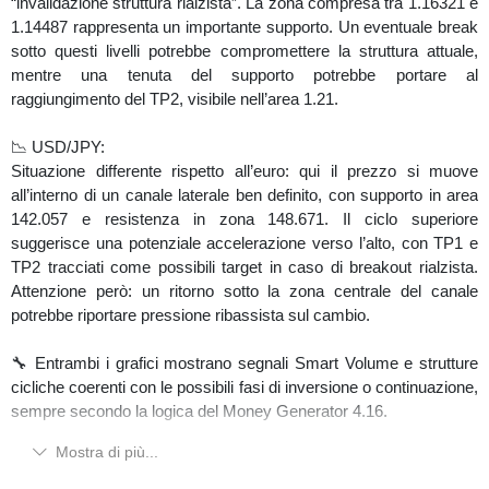
“invalidazione struttura rialzista”. La zona compresa tra 1.16321 e
1.14487 rappresenta un importante supporto. Un eventuale break
sotto questi livelli potrebbe compromettere la struttura attuale,
mentre una tenuta del supporto potrebbe portare al
raggiungimento del TP2, visibile nell’area 1.21.
📉 USD/JPY:
Situazione differente rispetto all’euro: qui il prezzo si muove
all’interno di un canale laterale ben definito, con supporto in area
142.057 e resistenza in zona 148.671. Il ciclo superiore
suggerisce una potenziale accelerazione verso l’alto, con TP1 e
TP2 tracciati come possibili target in caso di breakout rialzista.
Attenzione però: un ritorno sotto la zona centrale del canale
potrebbe riportare pressione ribassista sul cambio.
🔧 Entrambi i grafici mostrano segnali Smart Volume e strutture
cicliche coerenti con le possibili fasi di inversione o continuazione,
sempre secondo la logica del Money Generator 4.16.
Mostra di più...
🎯 Come sempre, attendiamo conferme tecniche e volumi
coerenti prima di validare scenari operativi.