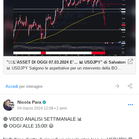
"✍🏼L’ASSET DI OGGI 07.03.2024 E’… 📊 USDJPY" di SalvatoreBilot
📊 USDJPY Salgono le aspettative per un intervento della BOJ sul costo del 
Accedi
per interagire
Pro Trader
Nicola Para
04 marzo 2024 12:08 • 2 anni
🔴 VIDEO ANALISI SETTIMANALE 📊
🔴 OGGI ALLE 15:00! 😃