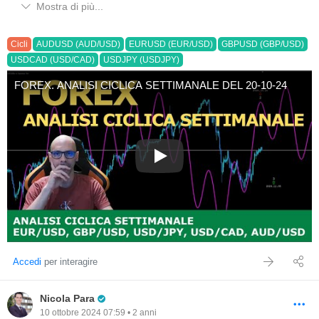
Mostra di più...
Cicli
AUDUSD (AUD/USD)
EURUSD (EUR/USD)
GBPUSD (GBP/USD)
USDCAD (USD/CAD)
USDJPY (USDJPY)
FOREX. ANALISI CICLICA SETTIMANALE DEL 20-10-24
FOREX. ANALISI CICLICA SE
Accedi
per interagire
Pro Trader
Nicola Para
10 ottobre 2024 07:59 • 2 anni