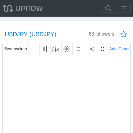
USDJPY (USDJPY)
63 followers
Sconosciuto
Adv. Chart