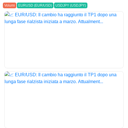
Volumi
EURUSD (EUR/USD)
USDJPY (USDJPY)
#tradingview
#forextrading
#eurusd
#usdjpy
#analisiTecnica
#moneygenerator
#smartvolume
#tradingitalia
#ciclotrading
#priceaction
#traderlife
#mercatifinanziari
#tradingstrategies
#dailychart
#forexanalysis