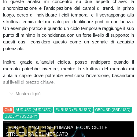
In queste analisi mi concentro su due aspetti chiave: la
sincronizzazione e l'anticipazione dei cambi di trend. In primo
luogo, cerco di individuare i cicli temporali e li sovrappongo alla
struttura tecnica del mercato per identificare punti di confluenza.
Un esempio pratico è quando un ciclo temporale raggiunge il suo
punto di minimo in coincidenza con un forte livello di supporto: in
questi casi, considero questo come un segnale di acquisto
potenziale.
Inoltre, grazie all'analisi ciclica, posso anticipare quando il
mercato potrebbe invertire, mentre la struttura del mercato mi
aiuta a capire dove potrebbe verificarsi l'inversione, basandomi
sui livelli di prezzo chiave.
Mostra di più...
analisiciclica
#smartmoney
#strutturadelmercato
#forex
#previsioneforex
#eurusd
#usdyen
#audusd
#usdcad
#gbpusd
Cicli
AUDUSD (AUD/USD)
EURUSD (EUR/USD)
GBPUSD (GBP/USD)
USDJPY (USDJPY)
#FOREX - ANALISI SETTIMANALE CON CICLI E
STRUTTURA DEL MERCATO