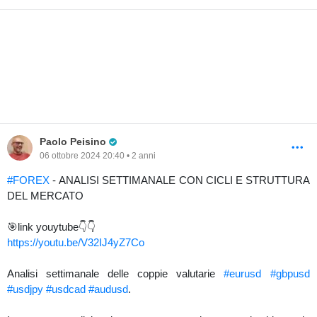
Pro Trader
Paolo Peisino
06 ottobre 2024 20:40 • 2 anni
#FOREX
- ANALISI SETTIMANALE CON CICLI E STRUTTURA
DEL MERCATO
🎯link youytube👇👇
https://youtu.be/V32IJ4yZ7Co
Analisi settimanale delle coppie valutarie
#eurusd
#gbpusd
#usdjpy
#usdcad
#audusd
.