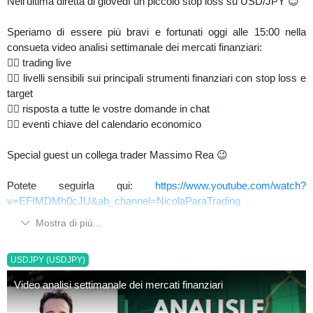
Nell'ultima diretta di giovedì un piccolo stop loss su USD/JPY 😊
Speriamo di essere più bravi e fortunati oggi alle 15:00 nella
consueta video analisi settimanale dei mercati finanziari:
👉🏼 trading live
👉🏼 livelli sensibili sui principali strumenti finanziari con stop loss e
target
👉🏼 risposta a tutte le vostre domande in chat
👉🏼 eventi chiave del calendario economico
Special guest un collega trader Massimo Rea 😉
Potete seguirla qui:
https://www.youtube.com/watch?
v=EFIMDMh0cJU&ab_channel=NicolaParaTrading
Mostra di più...
USDJPY (USDJPY)
Video analisi settimanale dei mercati finanziari