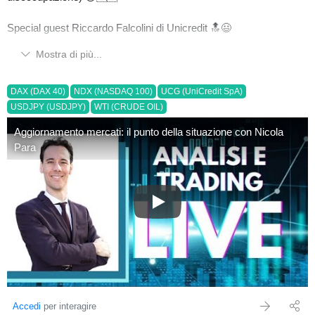
Special guest Riccardo Falcolini di Unicredit 🔝😃
Mostra di più...
Diretta GRATUITA qui:
https://www.youtube.com/watch?
v=YwkB3Uncy6s
DAX (DAX 40)
NDX (NASDAQ 100)
UCG (UniCredit SpA)
USDJPY (USDJPY)
WTI (CRUDE OIL)
Aggiornamento mercati: il punto della situazione con Nicola
Para
Aggiornamento mercati: il punto
Accedi
per interagire