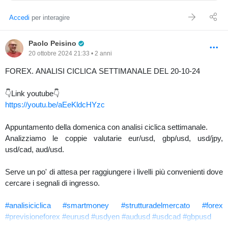
Accedi
per interagire
Pro Trader
Paolo Peisino
20 ottobre 2024 21:33 • 2 anni
FOREX. ANALISI CICLICA SETTIMANALE DEL 20-10-24
👇Link youtube👇
https://youtu.be/aEeKldcHYzc
Appuntamento della domenica con analisi ciclica settimanale.
Analizziamo le coppie valutarie eur/usd, gbp/usd, usd/jpy,
usd/cad, aud/usd.
Serve un po' di attesa per raggiungere i livelli più convenienti dove
cercare i segnali di ingresso.
#analisiciclica
#smartmoney
#strutturadelmercato
#forex
#previsioneforex
#eurusd
#usdyen
#audusd
#usdcad
#gbpusd