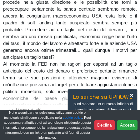
procede nella giusta direzione e le possibilità che torni a
preoccupare seriamente la banca centrale sembrano remote,
ancora la congiuntura macroeconomica USA resta forte e il
quadro di soft landing tanto auspicato sembra sempre più
probabile. Procedere ad un taglio del costo del denaro , non
sembra ora una mossa giustificata, l’economia regge bene l’urto
dei tassi, il mondo del lavoro è altrettanto forte e le aziende USA
generano ancora ottime trimestrali… quali dunque i motivi per
anticipare un taglio tassi?
Al momento la FED non ha ragioni per esporsi ad un taglio
anticipato del costo del denaro e preferisce pertanto rimanere
ferma sulle sue posizioni e attendere maggiori evidenze di
un’inflazione prossima ai target per effettuare aggiustamenti nella
politica monetaria, solo inversioni repentine delle condizioni
Lo sai che su UPNDW...
economiche del paese giustificherebbero una spinta di
puoi salvare un numero infinito di
accelerazione sul primo taglio tassi.
Mostra di più...
template e piano di lavoro per i
Noi e alcuni partner selezionati utilizziamo cookie o
tuoi grafici?
tecnologie simili come specificato nella
cookie policy
. Puoi
EURUSD
acconsentire all’utilizzo di tali tecnologie chiudendo questa
Scopri di più
Vai ora
Declina
Accetta
Una congiuntura macroeconomia fragile, guidata da una
AUDUSD (AUD/USD)
EURUSD (EUR/USD)
FILA (FILA)
informativa, proseguendo la navigazione su questa pagina,
Germania che ha sfiorato la fase di recessione tecnica porta gli
interagendo con un link o un pulsante al di fuori di questa
GBPUSD (GBP/USD)
USDJPY (USDJPY)
informativa.
operatori a scaricare posiizoni eurusd, prediligendo portafogli più