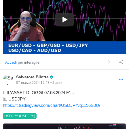
#FOREX - ANALISI SETTIM
Accedi
per interagire
Pro Trader
Salvatore Bilotta
07 marzo 2024 12:47 • 2 anni
✍🏼L’ASSET DI OGGI 07.03.2024 E’…
📊 USDJPY
https://it.tradingview.com/chart/USDJPY/q1196S0U/
USDJPY (USDJPY)