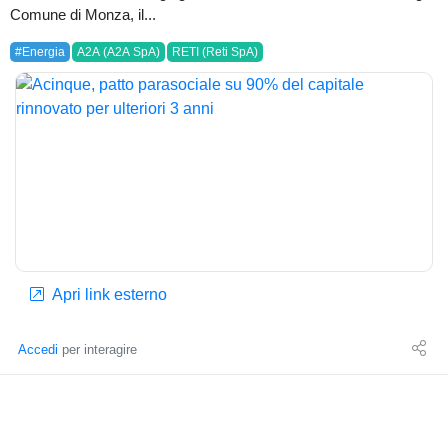
Comune di Monza, il...
#Energia
A2A (A2A SpA)
RETI (Reti SpA)
Apri link esterno
Accedi
per interagire