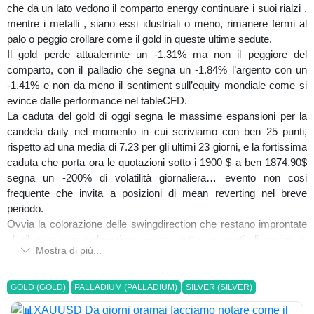
che da un lato vedono il comparto energy continuare i suoi rialzi ,
mentre i metalli , siano essi idustriali o meno, rimanere fermi al
palo o peggio crollare come il gold in queste ultime sedute.
Il gold perde attualemnte un -1.31% ma non il peggiore del
comparto, con il palladio che segna un -1.84% l’argento con un
-1.41% e non da meno il sentiment sull’equity mondiale come si
evince dalle performance nel tableCFD.
La caduta del gold di oggi segna le massime espansioni per la
candela daily nel momento in cui scriviamo con ben 25 punti,
rispetto ad una media di 7.23 per gli ultimi 23 giorni, e la fortissima
caduta che porta ora le quotazioni sotto i 1900 $ a ben 1874.90$
segna un -200% di volatilità giornaliera… evento non cosi
frequente che invita a posizioni di mean reverting nel breve
periodo.
Ovvia la colorazione delle swingdirection che restano improntate
al ribasso con colorazione rossa netta, e punti di swing ai
Mostra di più...
lontanissimi 1899-1903$ il che lascia intendere che eventuali
respiri non saranno altro che occasioni per rientrare nella
tendenza principale.
GOLD (GOLD)
PALLADIUM (PALLADIUM)
SILVER (SILVER)
Non possiamo tuttavia negare l’opportunità di posizioni contrarian