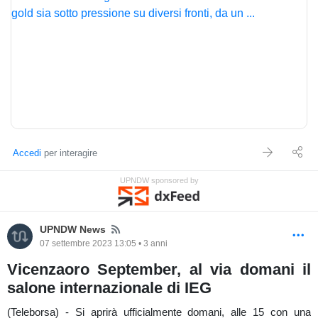
che da queste aree possano portare a ritest della mm21 periodi in
h1 a 1891$, attendiamo solo concreti pattern di inversione su tf
ridotti che diano vita a swingdirection verdi e nuova ripartenza
rialzista
buona giornata e buon trading
SALVATORE BILOTTA
-----------------------------------------------------------------
DISCLAIMER: Gli investimenti con scambio a margine
comportano notevoli rischi economici e chiunque li svolga lo fa
sotto la propria ed esclusiva responsabilità, pertanto l’autore della
Accedi
per interagire
presente sessione didattica non si assume nessuna
responsabilità circa eventuali danni diretti o indiretti relativamente
UPNDW sponsored by
a decisioni di investimento prese dal lettore.
News
UPNDW News
07 settembre 2023 13:05 • 3 anni
Vicenzaoro September, al via domani il
salone internazionale di IEG
(Teleborsa) - Si aprirà ufficialmente domani, alle 15 con una