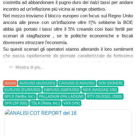
costretta ad abbandonare il pugno duro dei rialzi tassi per andare
incontro ad un’inflazione più vicina ai range obiettivo.
Nel mezzo troviamo il blocco europeo con focus sul Regno Unito
ancora alle prese con un’inflazione oltre l’(% sebbene la BOE
abbia già portato i tassi oltre il 5% creando cosi basi fertili per
scenari di stagflazione , se le politiche economiche e fiscali
dovessero strozzare l’economia.
Su questi scenari gli operatori stanno alterando il loro sentiment
che passa rapidamente da giornate caratterizzate da fortissimo
risk on, a giornate di respiri e paura che la stretta monetaria non
Mostra di più...
sia finita il che fa risorgere il fantasma della recessione globale.
Ancora la prossima settimana sarà caratterizzata da rilevazioni
sull’inflazione in Canada e Regno Unito,per poi concludere con il
Volumi
AUDUSD (AUD/USD)
CADUSD (CAD/USD)
DOV (DOVER)
Giappone, il tutto si muoverà sul floor che le trimestrali USA
EURUSD (EUR/USD)
GBPUSD (GBP/USD)
NDX (NASDAQ 100)
potranno dare agli operatori di mercati con i dati di colossi come
NFLX (Netflix, Inc.)
PALLADIUM (PALLADIUM)
RTY (RUSSEL 2000)
Tesla, J&J e Netflix
SPX (SP 500)
TSLA (Tesla, Inc.)
VXX (VIX)
- FOREX:
EURUSD
Posizioni in stallo per i non commercials che restano fermi a