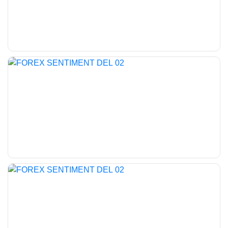
1.3175, un eventuale break out dei massimi potrebbe aprire la
porta a nuove posizioni corte e a conseguenti allunghi rialzisti.
Attendiamo ora i primi sviluppi del nuovo anno
buona giornata e buon trading
SALVATORE BILOTTA
-----------------------------------------------------------------
DISCLAIMER: Gli investimenti con scambio a margine
comportano notevoli rischi economici e chiunque li svolga lo fa
sotto la propria ed esclusiva responsabilità, pertanto l’autore della
presente sessione didattica non si assume nessuna
responsabilità circa eventuali danni diretti o indiretti relativamente
a decisioni di investimento prese dal lettore.