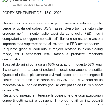
Salvatore Bilotta
quotazioni in un triangolo di compressione partito il 3 gennaio.
15 gennaio 2024 11:41 • 2 anni
Volano a rialzo usdcad che testa ora i massimi di di 1.3490-1.35
figura, segue usdchf con un allungo oltre le resistenze di 0.8560,
FOREX SENTIMENT DEL 15.01.2023
resta leggermente dietro usdjpy con un approdo ai massimi di
periodo di 146.40
Giornate di profonda incertezza per il mercato valutario , che
perde la guida del dollaro USA , asset diviso tra i venditori che
-EQUITY
credono nell’imminente taglio tassi da aprte della FED , ed i
Cede il comparto azionario, con il dax che si attesta ai 16525 pnt,
compratori che leggono nei dati sull’inflazione un ostacolo ancora
non lontano dai supporti chiave di 16480 pnt , non da meno l’Italia
importante da superare prima di trovare una FED accomodante.
che apre in gapdown e mira ai minimi di 30000 pnt.
In questo gioco di equilibrio le majors restano in pieno trading
Non brilla nemmeno il Nasdaq oltre oceano, che si attesta in pre
range, ed il sentiment retail fatoca a prendere importanti
market ai 16868 pnt e potrebbe allungare verso i 16753 pnt,
direzionalità.
mentre l’SP500 si porta al test di 4790 pnt, ultimo baluardo prima
il basket dollari si porta da un 68% long, ad un modesto 53% long,
di parlare di affondi verso i 4770-60 pnt minimo della scorsa
il che conferma la fase di profonda indecisione appena descritta.
settimana.
Questo si riflette pienamente sui vari asset che compongono il
basket, con eurusd che passa da un 72% short di venerdi ad un
-COMMODITIES
modesto 54% , non da meno gbpusd che passa da un 78% short
ad un 56%.
Stabili le commodities che avevano anticipato il movimento
Restano di maggiore interesse le oceaniche che oggi attaccano i
ribassita e che ora vivono un pieno trading range, dal gold , al wti
supporti settimanali e spingono il mondo retail ad interessanti
al ngas, senza dare per ora importanti spunti di riflessione.