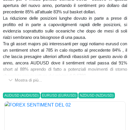
apertura del nuovo anno, portando il sentiment pro dollaro dal
precedente 85% all’attuale 83% sul basket dollari.
La riduzione delle posizioni lunghe dovuto in parte a prese di
profitto ed in parte a capovolgimenti rapidi delle posizioni, si
evidenzia soprattutto sulle oceaniche che dopo de mesi di soli
rialzi sembrano ora bisognose di una pausa.
Tra gli asset majors più interessanti per oggi notiamo eurusd con
un sentiment short al 785 in calo rispetto al precedente 84% , il
che lascia presagire ulteriori affondi ribassisti per questo avvio di
anno, ancora AUDUSD dove il sentiment retail passa dal 91%
short al 88% aprendo di fatto a potenziali movimenti di storno
ribassista previa rottura dei minimi di 0.6780.
Mostra di più...
Tecnicamente migliore NZDUSD dove il sentiment retail passa
dall’89% short all’84% short , segnale per noi di potenziali allunghi
ribassisti, dati gli ingressi di nuovi acquisti , supportati da schemi
AUDUSD (AUD/USD)
EURUSD (EUR/USD)
NZDUSD (NZD/USD)
tecnici short, ma resta indispensabile il break out dei minimi di
0.6890-75.
Da monitorare anche usdcad che passa da un 91% long ad un
90% attuale e sebbene le quotazioni si mostrino ancora inside a
quanto lasciato nel 2023 , con resistenza a 1.3265 e supporto a