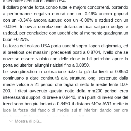
a scontare acquisti di dollari USA.
Il dollaro prende forza contro tutte le majors concorrenti, portando
a performance negativa eurusd con un -0.46% ancora gbpusd
con un -0.34% ancora audusd con un -0.08% e nzdusd con un
-0.05%. In ovvia correlazione dollarocentrica salgono usdjpy e
usdcad, per concludere con usdchf che al momento guadagna un
buon +0.29%.
La forza del dollaro USA porta usdchf sopra l’open di giornata, ed
al breakout dei massimi precedenti posti a 0.8704, livello che se
dovesse essere violato con delle close in h4 potrebbe aprire la
porta ad ulteriori allunghi rialzisti fino a 0.8850.
Le swingdirection in colorazione rialzista già dai livelli di 0.8550
continuano a dare continuità alla struttura long, sostenute dalla
medie veloce a 21 periodi che taglia di netto le medie lente 100-
200. Il ritest avvenuto questa notte della mm200 periodi crea
interessanti supporti di breve a 0.8440, ma i punti di inversione del
trend sono ben piu lontani a 0.8490. il distanceMOv AVG mette in
luce la forza del fascio di medie sui tf inferiori dando per ora
sostegno all’idea rialzista per il dollaro USA.
Mostra di più...
Ci attendiamo alta volatilità per la prossima settimana, anche in
ovvia conseguenza dell’attuale fase di compressione che trova i