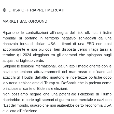
🔴 IL RISK OFF RIAPRE I MERCATI
MARKET BACKGROUND
Ripartono le contrattazioni all’insegna del risk off, tutti i listini
mondiali si portano in territorio negativo schiacciati da una
rinnovata forza di dollari USA. I timori di una FED non cosi
accomodante e non piu cosi ben disposta verso i tagli tassi a
termine q1 2024 aleggiano tra gli operatori che spingono sugli
acquisti di biglietto verde.
Salgono le tensioni internazionali, da un lato il medio oriente con le
navi che tentano attraversamenti del mar rosso e sfidano ad
attacchi gli Houthi, dall’altro ripartono le incertezze politiche dopo
la vittoria schiacciante di Trump su DeSantis che lo proietta come
principale sfidante di Biden alle elezioni.
Non possiamo negare che una potenziale rielezione di Trump
riaprirebbe le porte agli scenari di guerra commerciale e dazi con
l’Est del mondo, quadro che non aiuterebbe certo l’economia USA
e la lotta all’inflazione.