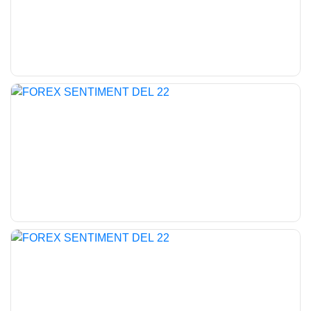
retail che oltre il 95% inizia ad essere anche bisognoso di respiri
tecnici.
buona giornata e buon trading
SALVATORE BILOTTA
-----------------------------------------------------------------
DISCLAIMER: Gli investimenti con scambio a margine
comportano notevoli rischi economici e chiunque li svolga lo fa
sotto la propria ed esclusiva responsabilità, pertanto l’autore della
presente sessione didattica non si assume nessuna
responsabilità circa eventuali danni diretti o indiretti relativamente
a decisioni di investimento prese dal lettore.