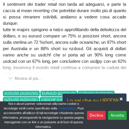
Il sentiment dei trader retail non tarda ad adeguarsi, e parte la
caccia al mean reverting che potrebbe durare molto più di quanto
si possa rimanere solvibili, andiamo a vedere cosa accade
dunque:
tutte le majors spingono a rialzo approfittando della debolezza del
dollaro, e su eurusd compare un 75% si posizioni short, ancora
sulla sterlina un 72 %short, ancora sulle oceaniche, un 87% short
per Australia e un 88% short su nzdusd. Gli acquisti di dollari
vanno anche su usdchf che si porta ad un 90% long come
usdcad con un 67% long, per concludere con usdjpy con un 62%
long, insomma il mondo retail continua a comprare la caduta dei
dollari usa.
Mostra di più...
Tra gli asset che riteniamo interessanti da monitorare proponiamo
audusd, sul quale si presenta una ottima tendenza long, a
massimi e minimi crescenti, sostenuta dal fascio di medie
AUDUSD (AUD/USD)
EURAUD (EUR/AUD)
EURUSD (EUR/USD)
improntato a rialzo e quotazioni sopra il PP, a concludere il quadro
Lo sai che su UPNDW...
NZDUSD (NZD/USD)
USDCHF (USD/CHF)
USDJPY (USDJPY)
Noi e alcuni partner selezionati utilizziamo cookie o
rialzista il mondo retail che si porta al 82% short in aumento,
puoi scrivere in chat globale o
tecnologie simili come specificato nella
cookie policy
. Puoi
segnali questi per noi per posizionamenti long.
creare un post per chiudere un
acconsentire all’utilizzo di tali tecnologie chiudendo questa
Declina
Accetta
informativa, proseguendo la navigazione su questa pagina,
Non da meno euraud, che vive ora condizione opposta, grazie
confronto?
interagendo con un link o un pulsante al di fuori di questa
alla forza del dollaro australiano, che porta il cross euraud a
informativa.