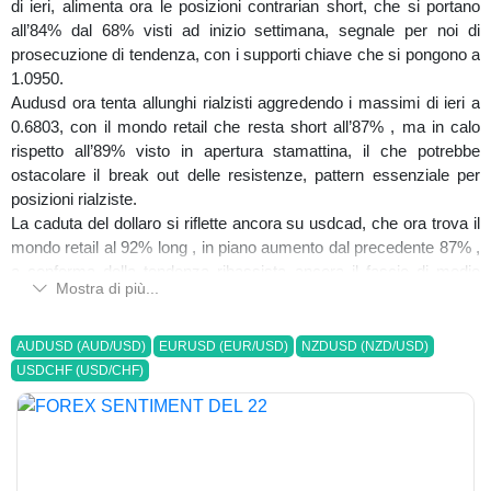
di ieri, alimenta ora le posizioni contrarian short, che si portano
all’84% dal 68% visti ad inizio settimana, segnale per noi di
prosecuzione di tendenza, con i supporti chiave che si pongono a
1.0950.
Audusd ora tenta allunghi rialzisti aggredendo i massimi di ieri a
0.6803, con il mondo retail che resta short all’87% , ma in calo
rispetto all’89% visto in apertura stamattina, il che potrebbe
ostacolare il break out delle resistenze, pattern essenziale per
posizioni rialziste.
La caduta del dollaro si riflette ancora su usdcad, che ora trova il
mondo retail al 92% long , in piano aumento dal precedente 87% ,
a conferma della tendenza ribassista ancora il fascio di medie
Mostra di più...
mobili, i prezzi sotto il pivot centrale ed il break out dei minimi
precedenti, segnali per noi di prosecuzione di tendenza short.
Non da sottovalutare usdchf, che ora vede il mondo retail
AUDUSD (AUD/USD)
EURUSD (EUR/USD)
NZDUSD (NZD/USD)
contrarian long al 94% , con le quotazioni in piena caduta libera,
USDCHF (USD/CHF)
con un chiaro trend discendente fatto di massimi e minimi
decrescenti, un fascio di medie mobili ben impostato a ribasso,
prezzi sotto il pivot centrale e break out dei minimi di ieiri, tutti
segnali per noi di prosecuzione di tendenza. Tuttavia alziamo il
livello di guardia, dato l’eccesso presente nel posizionamento