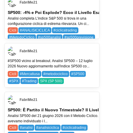
FabriMe21
SP500: -4% e Poi Esplode? Ecco il Livello Esatto
Analisi completa L'indice S&P 500 si trova in una
configurazione ciclica di estrema rilevanza. Un ci...
Cicli
#ANALISICICLICA
#ciclicatrading
#MetodoCiclico
#sp500analisi
#sp500previsione
SPX (SP 500)
FabriMe21
#SP500 vicino al breakout. Analisi SP500 – 12 luglio
2026 Nuovo aggiornamento sull'indice SP500 co...
Cicli
#Mercatiusa
#metodociclico
#SP500
#SPX
#Trading
SPX (SP 500)
FabriMe21
SP500: È Partito il Nuovo Trimestrale? Il Livello 7390 Decide T
Analisi SP500 del 21 giugno 2026 con il Metodo Ciclico. Nell'ultima analisi
avevamo individuato i l...
Cicli
#analisi
#analisiciclica
#ciclicatrading