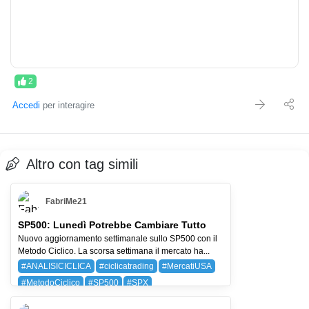
2
Accedi
per interagire
Altro con tag simili
FabriMe21
SP500: Lunedì Potrebbe Cambiare Tutto
Nuovo aggiornamento settimanale sullo SP500 con il
Metodo Ciclico. La scorsa settimana il mercato ha...
#ANALISICICLICA
#ciclicatrading
#MercatiUSA
#MetodoCiclico
#SP500
#SPX
BAYG (BAYER AG)
SPX (SP 500)