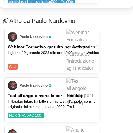
#indiciusa
#previsionisp500
#sp500
SPX (SP 500)
Altro da Paolo Nardovino
Paolo Nardovino
Pro Trader
Webinar Formativo gratuito per Act
Il giorno 12 gennaio 2023 alle ore 18:00 terrò un Webinar Formativo gratuito pe
Cicli
Paolo Nardovino
Pro Trader
Test all'angolo mensile per il Nasdaq
Il Nasdaq future ha fatto il primo test all'angolo mensile
originato dal minimo di marzo 2020. Era i...
NDX (NASDAQ 100)