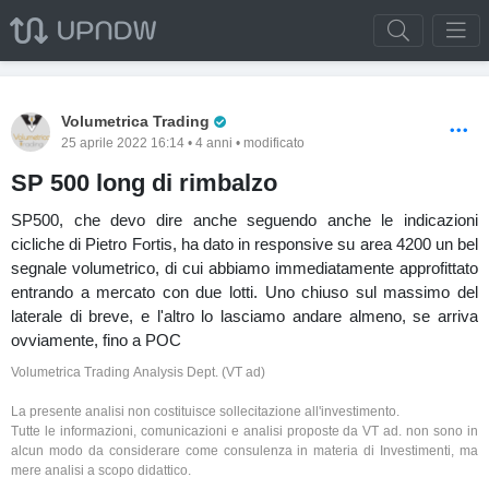
Pro Trader
Volumetrica Trading
25 aprile 2022 16:14 • 4 anni • modificato
SP 500 long di rimbalzo
SP500, che devo dire anche seguendo anche le indicazioni
cicliche di Pietro Fortis, ha dato in responsive su area 4200 un bel
segnale volumetrico, di cui abbiamo immediatamente approfittato
entrando a mercato con due lotti. Uno chiuso sul massimo del
laterale di breve, e l'altro lo lasciamo andare almeno, se arriva
ovviamente, fino a POC
Volumetrica Trading Analysis Dept. (VT ad)
La presente analisi non costituisce sollecitazione all'investimento.
Tutte le informazioni, comunicazioni e analisi proposte da VT ad. non sono in
alcun modo da considerare come consulenza in materia di Investimenti, ma
mere analisi a scopo didattico.