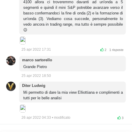
4100 allora ci troveremmo davanti ad un'onda a 5
segmenti e quindi il mini S&P potrebbe avanzare verso il
basso confermandoci la fine di onda (2) e la formazione di
un'onda (3). Vediamo cosa succede, personalmente lo
vedo ancora in trading range, ma tutto è sempre possibile
😉
25 apr 2022 17:31
2
1 risposte
marco sartorello
Grande Pietro
25 apr 2022 18:50
Diter Ludwig
Mi permetto di dare la mia view Elliottiana e complimenti a
tutti per le belle analisi
26 apr 2022 04:33 • modificato
3