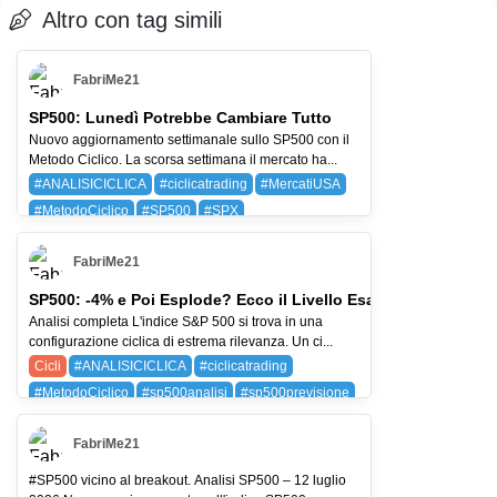
Altro con tag simili
FabriMe21
SP500: Lunedì Potrebbe Cambiare Tutto
Nuovo aggiornamento settimanale sullo SP500 con il
Metodo Ciclico. La scorsa settimana il mercato ha...
#ANALISICICLICA
#ciclicatrading
#MercatiUSA
#MetodoCiclico
#SP500
#SPX
BAYG (BAYER AG)
SPX (SP 500)
FabriMe21
SP500: -4% e Poi Esplode? Ecco il Livello Esatto
Analisi completa L'indice S&P 500 si trova in una
configurazione ciclica di estrema rilevanza. Un ci...
Cicli
#ANALISICICLICA
#ciclicatrading
#MetodoCiclico
#sp500analisi
#sp500previsione
SPX (SP 500)
FabriMe21
#SP500 vicino al breakout. Analisi SP500 – 12 luglio