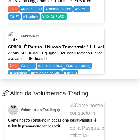
2026 Nuovo aggiornamento sull'indice SP500 co...
Cicli
#Mercatiusa
#metodociclico
#SP500
#SPX
#Trading
SPX (SP 500)
FabriMe21
SP500: È Partito il Nuovo Trimestrale? Il Livello 7390 Decide T
Analisi SP500 del 21 giugno 2026 con il Metodo Ciclico. Nell'ultima analisi
avevamo individuato i l...
Cicli
#analisi
#analisiciclica
#ciclicatrading
#indiciusa
#previsionisp500
#sp500
SPX (SP 500)
Altro da Volumetrica Trading
Volumetrica Trading
Pro Trader
Come nostro consueto in occasione della Pasqua, è
attiva la 𝐩𝐫𝐨𝐦𝐨𝐳𝐢𝐨𝐧𝐞 𝐜𝐨𝐧 𝐥𝐨 𝐬𝐜𝐨�...