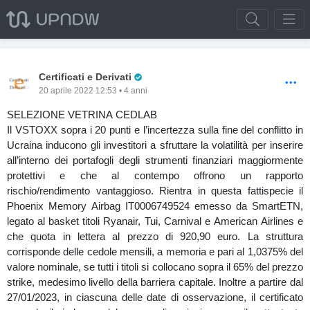
Pro Trader
Certificati e Derivati
20 aprile 2022 12:53 • 4 anni
SELEZIONE VETRINA CEDLAB
Il VSTOXX sopra i 20 punti e l’incertezza sulla fine del conflitto in
Ucraina inducono gli investitori a sfruttare la volatilità per inserire
all’interno dei portafogli degli strumenti finanziari maggiormente
protettivi e che al contempo offrono un rapporto
rischio/rendimento vantaggioso. Rientra in questa fattispecie il
Phoenix Memory Airbag IT0006749524 emesso da SmartETN,
legato al basket titoli Ryanair, Tui, Carnival e American Airlines e
che quota in lettera al prezzo di 920,90 euro. La struttura
corrisponde delle cedole mensili, a memoria e pari al 1,0375% del
valore nominale, se tutti i titoli si collocano sopra il 65% del prezzo
strike, medesimo livello della barriera capitale. Inoltre a partire dal
27/01/2023, in ciascuna delle date di osservazione, il certificato