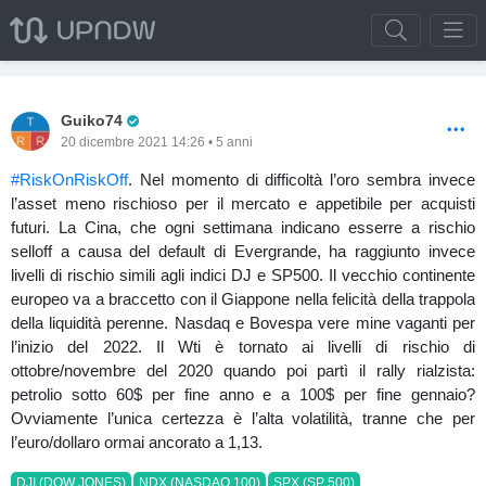
Pro Trader
Guiko74
20 dicembre 2021 14:26 • 5 anni
#RiskOnRiskOff
. Nel momento di difficoltà l’oro sembra invece
l’asset meno rischioso per il mercato e appetibile per acquisti
futuri. La Cina, che ogni settimana indicano esserre a rischio
selloff a causa del default di Evergrande, ha raggiunto invece
livelli di rischio simili agli indici DJ e SP500. Il vecchio continente
europeo va a braccetto con il Giappone nella felicità della trappola
della liquidità perenne. Nasdaq e Bovespa vere mine vaganti per
l’inizio del 2022. Il Wti è tornato ai livelli di rischio di
ottobre/novembre del 2020 quando poi partì il rally rialzista:
petrolio sotto 60$ per fine anno e a 100$ per fine gennaio?
Ovviamente l’unica certezza è l’alta volatilità, tranne che per
l’euro/dollaro ormai ancorato a 1,13.
DJI (DOW JONES)
NDX (NASDAQ 100)
SPX (SP 500)