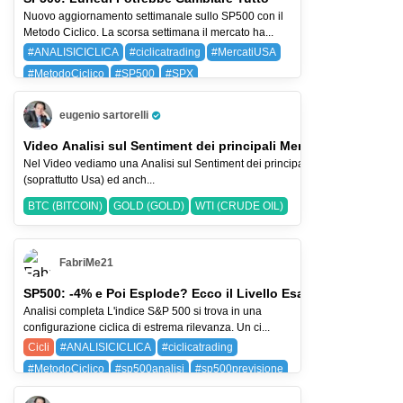
Nuovo aggiornamento settimanale sullo SP500 con il
Metodo Ciclico. La scorsa settimana il mercato ha...
#ANALISICICLICA
#ciclicatrading
#MercatiUSA
#MetodoCiclico
#SP500
#SPX
BAYG (BAYER AG)
SPX (SP 500)
eugenio sartorelli
Pro Trader
Video Analisi sul Sentiment dei principali Mercati-2-ago-2026
Nel Video vediamo una Analisi sul Sentiment dei principali Indici Azionari
(soprattutto Usa) ed anch...
BTC (BITCOIN)
GOLD (GOLD)
WTI (CRUDE OIL)
FabriMe21
SP500: -4% e Poi Esplode? Ecco il Livello Esatto
Analisi completa L'indice S&P 500 si trova in una
configurazione ciclica di estrema rilevanza. Un ci...
Cicli
#ANALISICICLICA
#ciclicatrading
#MetodoCiclico
#sp500analisi
#sp500previsione
SPX (SP 500)