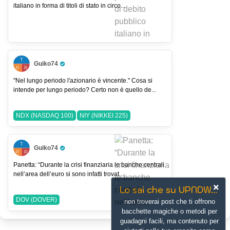
italiano in forma di titoli di stato in circo...
Guiko74
Pro Trader
"Nel lungo periodo l'azionario è vincente." Cosa si
intende per lungo periodo? Certo non è quello de...
NDX (NASDAQ 100)
NIY (NIKKEI 225)
Guiko74
Pro Trader
Panetta: “Durante la crisi finanziaria le banche centrali
nell’area dell’euro si sono infatti trovat...
Lo sai che su UPNDW...
DOV (DOVER)
non troverai post che ti offrono
bacchette magiche o metodi per
guadagni facili, ma contenuto per