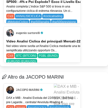
SP500: -4% e Poi Esplode? Ecco il Livello Esatto
Analisi completa L'indice S&P 500 si trova in una
configurazione ciclica di estrema rilevanza. Un ci...
Cicli
#ANALISICICLICA
#ciclicatrading
#MetodoCiclico
#sp500analisi
#sp500previsione
SPX (SP 500)
eugenio sartorelli
Pro Trader
Video Analisi Ciclica dei principali Mercati-22-lug-26
Nel video viene svolta un'Analisi Ciclica mediante una tecnica
semplificata utilizzando opportuni Os...
Cicli
BTC (BITCOIN)
FGBL (BUND)
EURUSD (EUR/USD)
Altro da JACOPO MARINI
JACOPO MARINI
Pro Trader
DAX e MIB - Analisi Evoluta del 22/05/'24 - Bull trap
pre Lagarde... centrata! #evoluta #trading #...
Cicli
Volumi
#analisiciclica
#analisievoluta