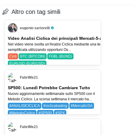
Altro con tag simili
eugenio sartorelli
Pro Trader
Video Analisi Ciclica dei principali Mercati-5-ago-26
Nel video viene svolta un'Analisi Ciclica mediante una tecnica
semplificata utilizzando opportuni Os...
Cicli
BTC (BITCOIN)
FGBL (BUND)
EURUSD (EUR/USD)
FabriMe21
SP500: Lunedì Potrebbe Cambiare Tutto
Nuovo aggiornamento settimanale sullo SP500 con il
Metodo Ciclico. La scorsa settimana il mercato ha...
#ANALISICICLICA
#ciclicatrading
#MercatiUSA
#MetodoCiclico
#SP500
#SPX
BAYG (BAYER AG)
SPX (SP 500)
FabriMe21