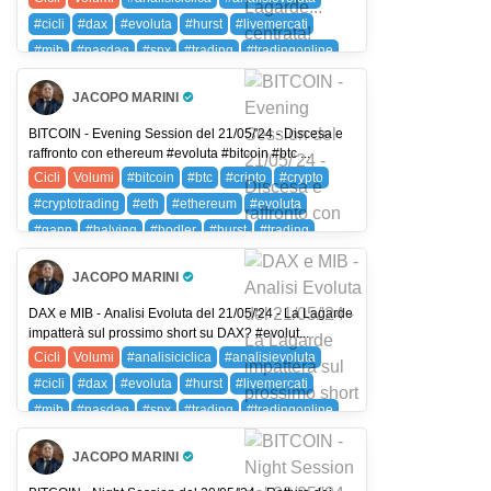
#cicli
#dax
#evoluta
#hurst
#livemercati
#mib
#nasdaq
#spx
#trading
#tradingonline
#volumi
DAX (DAX 40)
FIB (FTSE MIB)
JACOPO MARINI
NDX (NASDAQ 100)
SPX (SP 500)
SPXC (SPX)
Pro Trader
BITCOIN - Evening Session del 21/05/'24 - Discesa e
raffronto con ethereum #evoluta #bitcoin #btc ...
Cicli
Volumi
#bitcoin
#btc
#cripto
#crypto
#cryptotrading
#eth
#ethereum
#evoluta
#gann
#halving
#hodler
#hurst
#trading
#tradingonline
#volumi
BTC (BITCOIN)
JACOPO MARINI
ETH (ETHEREUM)
Pro Trader
DAX e MIB - Analisi Evoluta del 21/05/'24 - La Lagarde
impatterà sul prossimo short su DAX? #evolut...
Cicli
Volumi
#analisiciclica
#analisievoluta
#cicli
#dax
#evoluta
#hurst
#livemercati
#mib
#nasdaq
#spx
#trading
#tradingonline
#volumi
DAX (DAX 40)
FIB (FTSE MIB)
JACOPO MARINI
NDX (NASDAQ 100)
SPX (SP 500)
SPXC (SPX)
Pro Trader