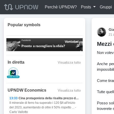
Perchè UPNDW?
Posts
Gruppi
Popular symbols
Gi
21 
Mezzi e
Non volevo
In diretta
Visualizza tutto
Anche per
impossibil
LIVE TV 24h
Come tirar
UPNDW Economics
Visualizza tutto
Tutte quel
13:33
Cina protagonista della risalita prezzo del Ferro
Posso solo
Il minerale di ferro ha superato i 120 $/t all'inizio
del 2023, aumentando di oltre il 50% rispetto ... -
troverete s
Carlo Vallotto