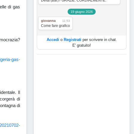
Delta (Bar)? GRAZIE. CORDIALMENTE.
elle di gas
19 giugno 2026
giovanna
11:53
Come fare grafico
emocrazia?
Accedi
o
Registrati
per scrivere in chat.
E' gratuito!
lgeria-gas-
entale. Il
corgerà di
montagna di
/20210702-