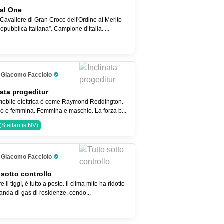
al One
Cavaliere di Gran Croce dell'Ordine al Merito
epubblica Italiana”. Campione d’Italia. ...
Giacomo Facciolo
Pro Trader
nata progeditur
mobile elettrica è come Raymond Reddington.
o e femmina. Femmina e maschio. La forza b...
Stellantis NV)
Giacomo Facciolo
Pro Trader
 sotto controllo
e il tiggì, è tutto a posto. Il clima mite ha ridotto
anda di gas di residenze, condo...