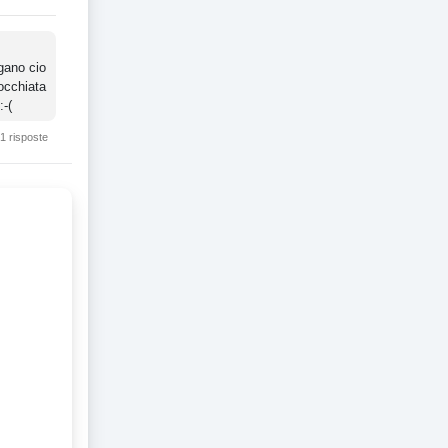
gano cio
occhiata
:-(
1 risposte