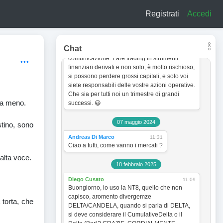
a titolo esclusivamente informativo e didattico.
Registrati
Accedi
In quanto tale non vogliono incentivare in
nessun modo alcun tipo di operatività sullo
strumento finanziario. Le analisi dei grafici e le
strategie operative sono sempre soggette a
Chat
cambiamento senza obbligo di preventiva
comunicazione. Fare trading in strumenti
finanziari derivati e non solo, è molto rischioso,
si possono perdere grossi capitali, e solo voi
siete responsabili delle vostre azioni operative.
Che sia per tutti noi un trimestre di grandi
 a meno.
successi. 😃
07 maggio 2024
tino, sono
Andreas Di Marco
11:31
Ciao a tutti, come vanno i mercati ?
alta voce.
18 febbraio 2025
Diego Cusato
11:09
Buongiorno, io uso la NT8, quello che non
capisco, aromento divergemze
 torta, che
DELTA/CANDELA, quando si parla di DELTA,
si deve considerare il CumulativeDelta o il