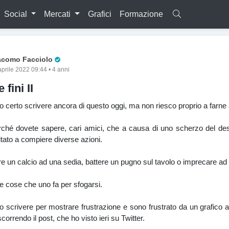
Social
Mercati
Grafici
Formazione
Pro Trader
acomo Facciolo
aprile 2022 09:44 • 4 anni
 fini II
 certo scrivere ancora di questo oggi, ma non riesco proprio a farne
ché dovete sapere, cari amici, che a causa di uno scherzo del des
itato a compiere diverse azioni.
e un calcio ad una sedia, battere un pugno sul tavolo o imprecare ad 
le cose che uno fa per sfogarsi.
 scrivere per mostrare frustrazione e sono frustrato da un grafico a
correndo il post, che ho visto ieri su Twitter.