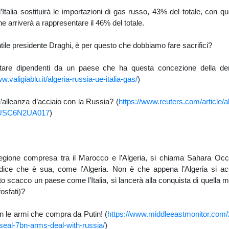
’Italia sostituirà le importazioni di gas russo, 43% del totale, con qu
he arriverà a rappresentare il 46% del totale.
ntile presidente Draghi, è per questo che dobbiamo fare sacrifici?
tare dipendenti da un paese che ha questa concezione della d
w.valigiablu.it/algeria-russia-ue-italia-gas/
)
alleanza d’acciaio con la Russia? (
https://www.reuters.com/article/a
idUSC6N2UA017
)
egione compresa tra il Marocco e l’Algeria, si chiama Sahara Occid
ice che è sua, come l’Algeria. Non è che appena l’Algeria si ac
to scacco un paese come l’Italia, si lancerà alla conquista di quella 
fosfati)?
n le armi che compra da Putin! (
https://www.middleeastmonitor.com
-seal-7bn-arms-deal-with-russia/
)