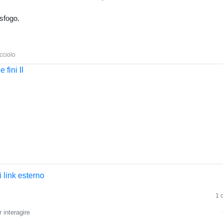
 sfogo.
cciolo
 link esterno
1 
 interagire