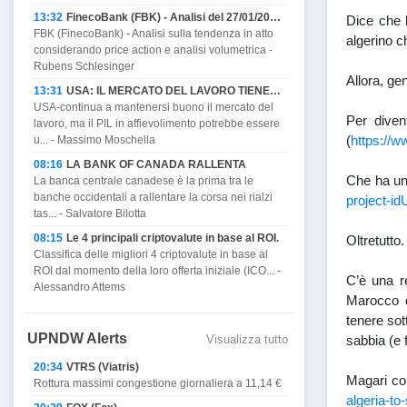
13:32
FinecoBank (FBK) - Analisi del 27/01/2023
Dice che l
FBK (FinecoBank) - Analisi sulla tendenza in atto
algerino c
considerando price action e analisi volumetrica -
Rubens Schlesinger
Allora, ge
13:31
USA: IL MERCATO DEL LAVORO TIENE MA PROMETTE DI AFFIEVOLIRSI CON IL PIL E MINACCIA RECESSIONE.
USA-continua a mantenersi buono il mercato del
Per diven
lavoro, ma il PIL in affievolimento potrebbe essere
(
https://ww
u... - Massimo Moschella
08:16
LA BANK OF CANADA RALLENTA
Che ha un’
La banca centrale canadese è la prima tra le
banche occidentali a rallentare la corsa nei rialzi
project-
tas... - Salvatore Bilotta
08:15
Le 4 principali criptovalute in base al ROI.
Oltretutto.
Classifica delle migliori 4 criptovalute in base al
ROI dal momento della loro offerta iniziale (ICO... -
C’è una r
Alessandro Attems
Marocco d
tenere sot
UPNDW Alerts
Visualizza tutto
sabbia (e 
20:34
VTRS (Viatris)
Magari co
Rottura massimi congestione giornaliera a 11,14 €
algeria-to