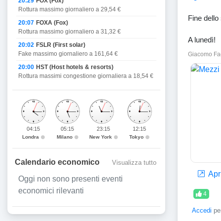
20:29
FOX (Fox)
Rottura massimo giornaliero a 29,54 €
Fine dello
20:07
FOXA (Fox)
Rottura massimo giornaliero a 31,32 €
A lunedì!
20:02
FSLR (First solar)
Fake massimo giornaliero a 161,64 €
Giacomo Fa
20:00
HST (Host hotels & resorts)
Rottura massimi congestione giornaliera a 18,54 €
04:15
05:15
23:15
12:15
Londra
Milano
New York
Tokyo
Calendario economico
Visualizza tutto
Apri
Oggi non sono presenti eventi
economici rilevanti
4
Accedi
per