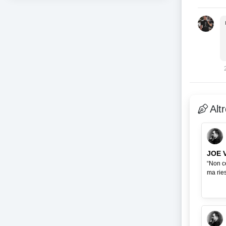
Alt
JOE 
“Non ce
ma ries