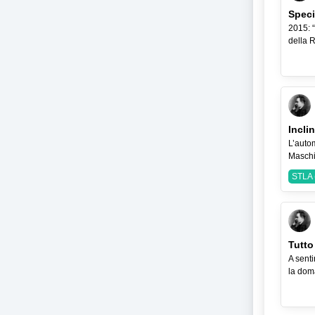
Speci
2015: “
della R
Incli
L’auto
Maschi
STLA (
Tutto
A sentir
la dom