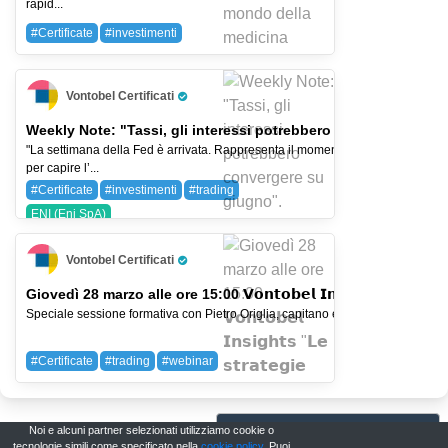
rapid...
#Certificate
#investimenti
Vontobel Certificati
Pro Trader
Weekly Note: "Tassi, gli interessi potrebbero convergere su 
"La settimana della Fed è arrivata. Rappresenta il momento cruciale atteso da
per capire l’...
#Certificate
#investimenti
#trading
ENI (Eni SpA)
Vontobel Certificati
Pro Trader
Giovedì 28 marzo alle ore 15:00 𝗩𝗼𝗻𝘁𝗼𝗯𝗲𝗹 𝗜𝗻𝘀𝗶𝗴𝗵𝘁𝘀 "𝗟𝗲 𝘀𝘁𝗿𝗮𝘁𝗲𝗴𝗶𝗲
Speciale sessione formativa con Pietro Origlia, capitano e presentatore di Inves
#Certificate
#trading
#webinar
Noi e alcuni partner selezionati utilizziamo cookie o
Lo sai che su UPNDW...
tecnologie simili come specificato nella
cookie policy
. Puoi