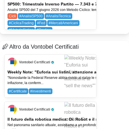
SP500: Trimestrale Inverso Partito — 7.343 e 7.098 i Livelli c
Analisi SP500 del 7 giugno 2026 con Metodo Ciclico: tempo, struttura, liquidità e
Cicli
#AnalisiSP500
#AnalisiTecnica
#CiclicaTrading
#Fed
#MercatiAmericani
#MetodoCiclico
#Trading
AMZN (Amazon.com, Inc.)
AVGO (Broadcom Inc.)
SPX (SP 500)
Altro da Vontobel Certificati
Vontobel Certificati
Pro Trader
Weekly Note: "Euforia sui listini, attenzione al “sell the news”
"Nonostante la Federal Reserve abbia rivisto al rialzo le stime di crescita e
inflazione, la conferm...
#Certificate
#investimenti
Vontobel Certificati
Pro Trader
Il futuro della robotica medica: Dr. Robot e il mondo della me
Nel panorama sanitario attuale, assistiamo a un profondo cambiamento di pros