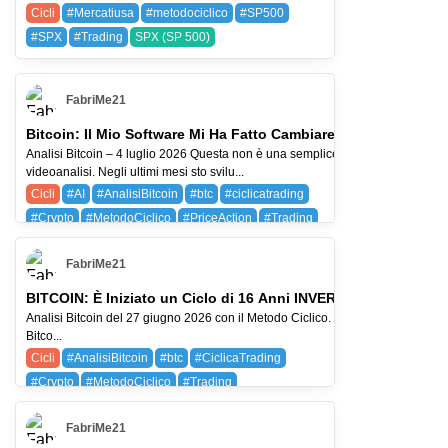
Cicli
#Mercatiusa
#metodociclico
#SP500
#SPX
#Trading
SPX (SP 500)
FabriMe21
Bitcoin: Il Mio Software Mi Ha Fatto Cambiare Idea
Analisi Bitcoin – 4 luglio 2026 Questa non è una semplice
videoanalisi. Negli ultimi mesi sto svilu...
Cicli
#AI
#AnalisiBitcoin
#btc
#ciclicatrading
#Crypto
#MetodoCiclico
#PriceAction
#Trading
AMZN (Amazon.com, Inc.)
BAYG (BAYER AG)
FabriMe21
BTC (BITCOIN)
BITCOIN: È Iniziato un Ciclo di 16 Anni INVERSO? L'Analisi 
Analisi Bitcoin del 27 giugno 2026 con il Metodo Ciclico. In questo aggiornamento analizziamo
Bitco...
Cicli
#AnalisiBitcoin
#btc
#CiclicaTrading
#Crypto
#MetodoCiclico
#Trading
AMZN (Amazon.com, Inc.)
BTC (BITCOIN)
FabriMe21
SQ (BLOCK)