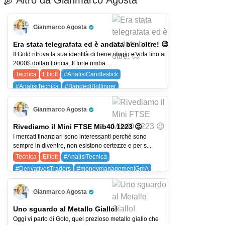
Altro da Gianmarco Agosta
Gianmarco Agosta
Pro Trader
Era stata telegrafata ed è andata ben oltre! 😉
Il Gold ritrova la sua identità di bene rifugio e vola fino ai
2000$ dollari l’oncia. Il forte rimba...
Tecnica
Elliott
#AnalisiCandlestick
#AnalisiTecnica
#BandediBollinger
#DerivativesTraders
#MMAdiGuppy
Gianmarco Agosta
#OndediElliott
#SistemaGmA
Pro Trader
#SistemaOperativoGmA
GOLD (GOLD)
Rivediamo il Mini FTSE Mib40 1223 😉
I mercati finanziari sono interessanti perché sono
sempre in divenire, non esistono certezze e per s...
Tecnica
Elliott
#AnalisiTecnica
#DerivativesTraders
#moneymanagementGmA
#OndediElliott
#SistemaGmA
Gianmarco Agosta
#SistemaOperativoGmA
Pro Trader
Uno sguardo al Metallo Giallo!
Oggi vi parlo di Gold, quel prezioso metallo giallo che