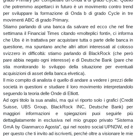
che potremmo aspettarci in futuro è un movimento contro trend
per sviluppare la formazione di Onda b di grado Cycle in tre
movimenti ABC di grado Primary.
Stiamo parlando di una banca da salvare ed ecco che nel fine
settimana il Financial Times citando «molteplici fonti», ci informa
che Ubs è in trattativa per acquistare tutta o parte delle banca in
questione, ma spuntano anche altri attori interessati al colosso
svizzero in difficoltà: stiamo parlando di BlackRock (che però
pare abbia negato ogni interesse) e di Deutsche Bank (pare che
stia monitorando lo sviluppo della situazione per eventuali
acquisizioni di asset della banca elvetica).
Il mio compito di analista è quello di andare a vedere i prezzi delle
società in questioni e studiare il loro movimento interpretandolo
seguendo la teoria delle Onde di Elliott.
Ad ogni titolo la sua analisi, ma qui vi riporto solo i grafici (Credit
Suisse, UBS Group, BlackRock INC, Deutsche Bank) per
maggiori informazioni e spiegazioni puoi seguirle più
dettagliatamente in esclusiva nel mio gruppo privato “Sistema
GmA by Gianmarco Agosta”, qui nel nostro social UPNDW, ed è
per questo che ti invito ad iscriverti, perché oltre a visionare le mie