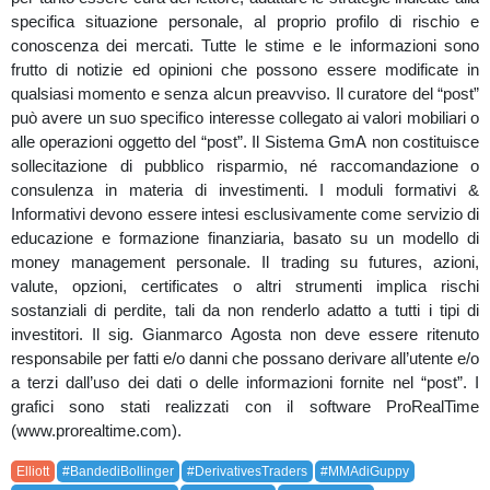
specifica situazione personale, al proprio profilo di rischio e
conoscenza dei mercati. Tutte le stime e le informazioni sono
frutto di notizie ed opinioni che possono essere modificate in
qualsiasi momento e senza alcun preavviso. Il curatore del “post”
può avere un suo specifico interesse collegato ai valori mobiliari o
alle operazioni oggetto del “post”. Il Sistema GmA non costituisce
sollecitazione di pubblico risparmio, né raccomandazione o
consulenza in materia di investimenti. I moduli formativi &
Informativi devono essere intesi esclusivamente come servizio di
educazione e formazione finanziaria, basato su un modello di
money management personale. Il trading su futures, azioni,
valute, opzioni, certificates o altri strumenti implica rischi
sostanziali di perdite, tali da non renderlo adatto a tutti i tipi di
investitori. Il sig. Gianmarco Agosta non deve essere ritenuto
responsabile per fatti e/o danni che possano derivare all’utente e/o
a terzi dall’uso dei dati o delle informazioni fornite nel “post”. I
grafici sono stati realizzati con il software ProRealTime
(www.prorealtime.com).
Elliott
#BandediBollinger
#DerivativesTraders
#MMAdiGuppy