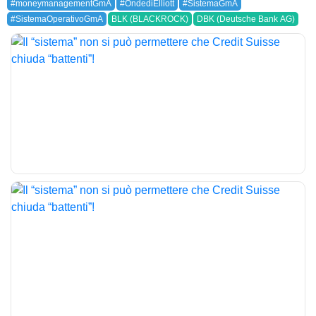
#moneymanagementGmA
#OndediElliott
#SistemaGmA
#SistemaOperativoGmA
BLK (BLACKROCK)
DBK (Deutsche Bank AG)