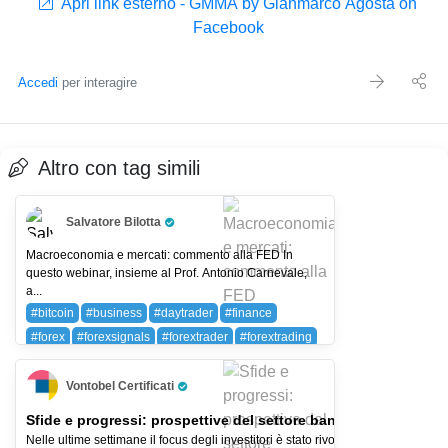
Apri link esterno - GMMA by Gianmarco Agosta on
Facebook
Accedi
per interagire
Altro con tag simili
Salvatore Bilotta
Pro Trader
Macroeconomia e mercati: commento alla FED In
questo webinar, insieme al Prof. Antonio Carnevale,
a...
#bitcoin
#business
#daytrader
#finance
#forex
#forexsignals
#forextrader
#forextrading
#investing
#money
#stockmarket
#trader
#trading
#wallstreet
BTC (BITCOIN)
Vontobel Certificati
Pro Trader
DBK (Deutsche Bank AG)
Sfide e progressi: prospettive del settore bancario europeo
Nelle ultime settimane il focus degli investitori è stato rivolto al settore