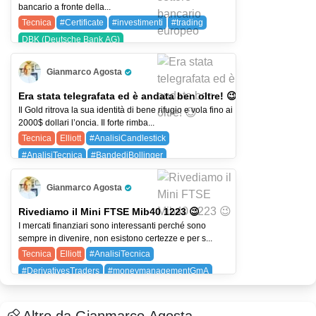
bancario a fronte della...
Tecnica
#Certificate
#investimenti
#trading
DBK (Deutsche Bank AG)
Gianmarco Agosta
Pro Trader
Era stata telegrafata ed è andata ben oltre! 😉
Il Gold ritrova la sua identità di bene rifugio e vola fino ai
2000$ dollari l’oncia. Il forte rimba...
Tecnica
Elliott
#AnalisiCandlestick
#AnalisiTecnica
#BandediBollinger
#DerivativesTraders
#MMAdiGuppy
Gianmarco Agosta
#OndediElliott
#SistemaGmA
Pro Trader
#SistemaOperativoGmA
GOLD (GOLD)
Rivediamo il Mini FTSE Mib40 1223 😉
I mercati finanziari sono interessanti perché sono
sempre in divenire, non esistono certezze e per s...
Tecnica
Elliott
#AnalisiTecnica
#DerivativesTraders
#moneymanagementGmA
#OndediElliott
#SistemaGmA
#SistemaOperativoGmA