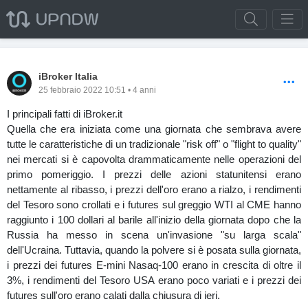
iBroker Italia
25 febbraio 2022 10:51 • 4 anni
I principali fatti di iBroker.it
Quella che era iniziata come una giornata che sembrava avere
tutte le caratteristiche di un tradizionale "risk off" o "flight to quality"
nei mercati si è capovolta drammaticamente nelle operazioni del
primo pomeriggio. I prezzi delle azioni statunitensi erano
nettamente al ribasso, i prezzi dell'oro erano a rialzo, i rendimenti
del Tesoro sono crollati e i futures sul greggio WTI al CME hanno
raggiunto i 100 dollari al barile all'inizio della giornata dopo che la
Russia ha messo in scena un'invasione "su larga scala"
dell'Ucraina. Tuttavia, quando la polvere si è posata sulla giornata,
i prezzi dei futures E-mini Nasaq-100 erano in crescita di oltre il
3%, i rendimenti del Tesoro USA erano poco variati e i prezzi dei
futures sull'oro erano calati dalla chiusura di ieri.