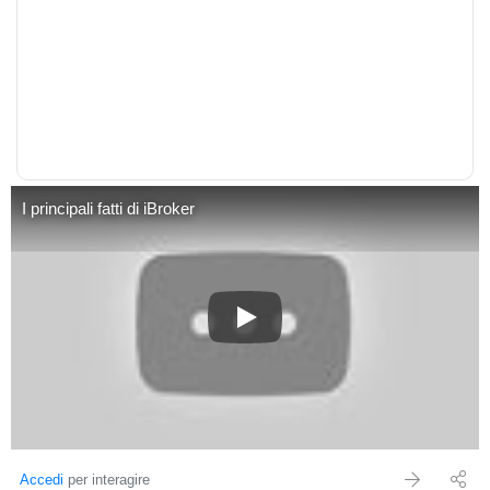
I principali fatti di iBroker
I principali fatti di iBroker
Accedi
per interagire