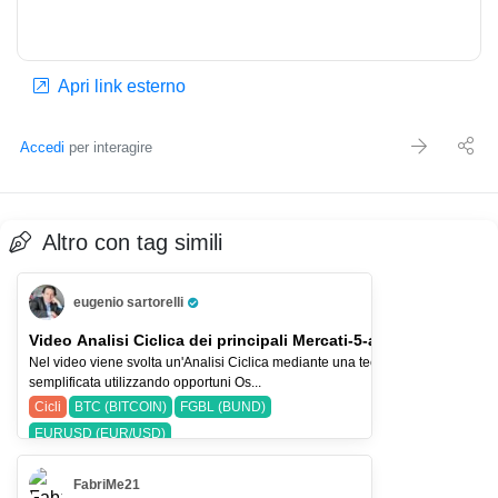
Apri link esterno
Accedi
per interagire
Altro con tag simili
eugenio sartorelli
Pro Trader
Video Analisi Ciclica dei principali Mercati-5-ago-26
Nel video viene svolta un'Analisi Ciclica mediante una tecnica
semplificata utilizzando opportuni Os...
Cicli
BTC (BITCOIN)
FGBL (BUND)
EURUSD (EUR/USD)
FabriMe21