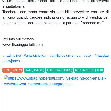
volumetrica dei titoli azionari italiani e degli indici mondiali presenti
in piattaforma.
Toccherai con mano come sia possibile prevedere con ore di
anticipo quando cercare indicazioni di acquisto o di vendita per
poter così escludere completamente la parte del ”secondo me”
Per info sul metodo:
www.iltradingpertutti.com
#tradinglive
#analisiciclica
#analisivolumetrica
#dax
#nasdaq
#dowjones
Cicli
Volumi
DAX (DAX 40)
DJI (DOW JONES)
NDX (NASDAQ 100)