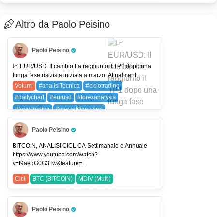
Altro da Paolo Peisino
Paolo Peisino
Pro Trader
📈 EUR/USD: Il cambio ha raggiunto il TP1 dopo una
lunga fase rialzista iniziata a marzo. Attualment...
Volumi
#analisiTecnica
#ciclotrading
#dailychart
#eurusd
#forexanalysis
#forextrading
#mercatifinanziari
#moneygenerator
#priceaction
#smartvolume
Paolo Peisino
#traderlife
#tradingitalia
#tradingstrategies
Pro Trader
#tradingview
#usdjpy
EURUSD (EUR/USD)
BITCOIN, ANALISI CICLICA Settimanale e Annuale
https://www.youtube.com/watch?
USDJPY (USDJPY)
v=t9aeqG0G3Tw&feature=...
Cicli
BTC (BITCOIN)
MDIV (Multi)
Paolo Peisino
Pro Trader