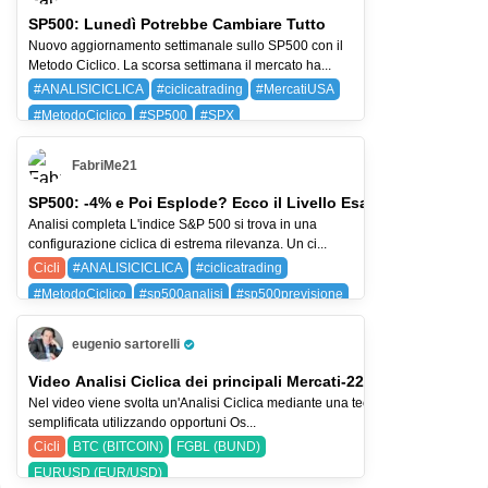
SP500: Lunedì Potrebbe Cambiare Tutto
Nuovo aggiornamento settimanale sullo SP500 con il
Metodo Ciclico. La scorsa settimana il mercato ha...
#ANALISICICLICA
#ciclicatrading
#MercatiUSA
#MetodoCiclico
#SP500
#SPX
BAYG (BAYER AG)
SPX (SP 500)
FabriMe21
SP500: -4% e Poi Esplode? Ecco il Livello Esatto
Analisi completa L'indice S&P 500 si trova in una
configurazione ciclica di estrema rilevanza. Un ci...
Cicli
#ANALISICICLICA
#ciclicatrading
#MetodoCiclico
#sp500analisi
#sp500previsione
SPX (SP 500)
eugenio sartorelli
Pro Trader
Video Analisi Ciclica dei principali Mercati-22-lug-26
Nel video viene svolta un'Analisi Ciclica mediante una tecnica
semplificata utilizzando opportuni Os...
Cicli
BTC (BITCOIN)
FGBL (BUND)
EURUSD (EUR/USD)