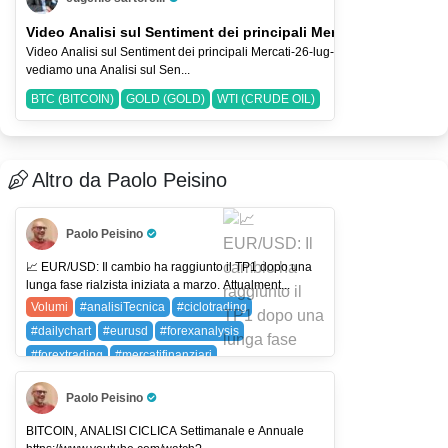
Pro Trader
Video Analisi sul Sentiment dei principali Mercati-26-lug-2026
Video Analisi sul Sentiment dei principali Mercati-26-lug-2026 Nel Video
vediamo una Analisi sul Sen...
BTC (BITCOIN)
GOLD (GOLD)
WTI (CRUDE OIL)
Altro da Paolo Peisino
Paolo Peisino
Pro Trader
📈 EUR/USD: Il cambio ha raggiunto il TP1 dopo una
lunga fase rialzista iniziata a marzo. Attualment...
Volumi
#analisiTecnica
#ciclotrading
#dailychart
#eurusd
#forexanalysis
#forextrading
#mercatifinanziari
#moneygenerator
#priceaction
#smartvolume
Paolo Peisino
#traderlife
#tradingitalia
#tradingstrategies
Pro Trader
#tradingview
#usdjpy
EURUSD (EUR/USD)
BITCOIN, ANALISI CICLICA Settimanale e Annuale