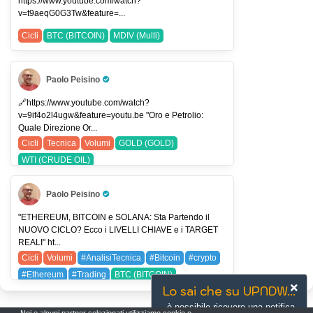
https://www.youtube.com/watch?
USDJPY (USDJPY)
v=t9aeqG0G3Tw&feature=...
Cicli
BTC (BITCOIN)
MDIV (Multi)
Paolo Peisino
Pro Trader
🔗https://www.youtube.com/watch?
v=9if4o2l4ugw&feature=youtu.be "Oro e Petrolio:
Quale Direzione Or...
Cicli
Tecnica
Volumi
GOLD (GOLD)
WTI (CRUDE OIL)
Paolo Peisino
Pro Trader
"ETHEREUM, BITCOIN e SOLANA: Sta Partendo il
NUOVO CICLO? Ecco i LIVELLI CHIAVE e i TARGET
REALI" ht...
Cicli
Volumi
#AnalisiTecnica
#Bitcoin
#crypto
#Ethereum
#Trading
BTC (BITCOIN)
Lo sai che su UPNDW...
ETH (ETHEREUM)
SLGL (Sol)
SOL (SOLANA)
è possibile ricevere una notifica
SOL (Sol SpA)