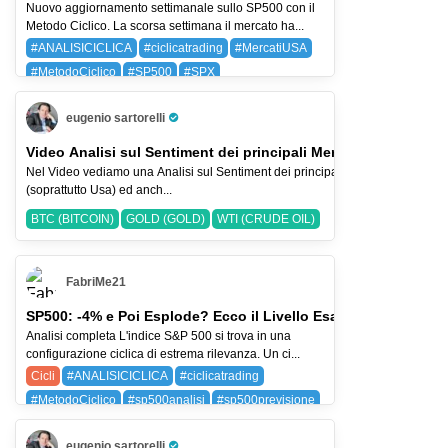
Nuovo aggiornamento settimanale sullo SP500 con il
Metodo Ciclico. La scorsa settimana il mercato ha...
#ANALISICICLICA
#ciclicatrading
#MercatiUSA
#MetodoCiclico
#SP500
#SPX
BAYG (BAYER AG)
SPX (SP 500)
eugenio sartorelli
Pro Trader
Video Analisi sul Sentiment dei principali Mercati-2-ago-2026
Nel Video vediamo una Analisi sul Sentiment dei principali Indici Azionari
(soprattutto Usa) ed anch...
BTC (BITCOIN)
GOLD (GOLD)
WTI (CRUDE OIL)
FabriMe21
SP500: -4% e Poi Esplode? Ecco il Livello Esatto
Analisi completa L'indice S&P 500 si trova in una
configurazione ciclica di estrema rilevanza. Un ci...
Cicli
#ANALISICICLICA
#ciclicatrading
#MetodoCiclico
#sp500analisi
#sp500previsione
SPX (SP 500)
eugenio sartorelli