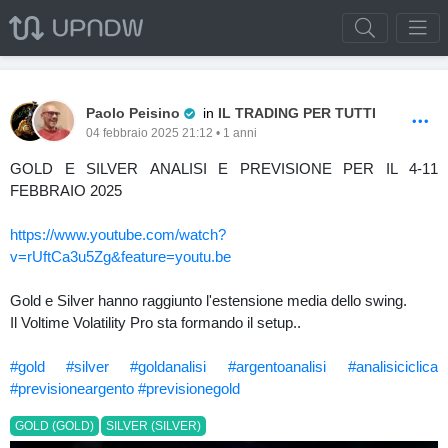
Pro Trader
Paolo Peisino
in
IL TRADING PER TUTTI
04 febbraio 2025 21:12 • 1 anni
GOLD E SILVER ANALISI E PREVISIONE PER IL 4-11
FEBBRAIO 2025
https://www.youtube.com/watch?
v=rUftCa3u5Zg&feature=youtu.be
Gold e Silver hanno raggiunto l'estensione media dello swing.
Il Voltime Volatility Pro sta formando il setup..
#gold
#silver
#goldanalisi
#argentoanalisi
#analisiciclica
#previsioneargento
#previsionegold
GOLD (GOLD)
SILVER (SILVER)