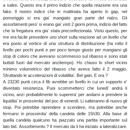
a salire. Questo era il primo indizio che quella reazione era una
fake. Il nostro indice che in mattinata ha aperto in gap, nel
pomeriggio si era gia' mangiato gran parte del rialzo. Gli
assorbimenti pero' si erano gia' visti 2 giorni prima, indizio del fatto
che la fregatura era gia' stata preconfezionata. Visto questo, per
me era facile prevedere uno short sulla reazione ad un livello che
era posto al vertice di una struttura di distribuzione (ha rotto il
livello per pochi punti e per poco tempo giusto per mangiarsi gli
stop di coloro che avevano scommesso sul ribasso e sono stati
buttati fuori dal mercato anzitempo). Ho chiuso lo short vicino
minimo volumetrico del ribasso che aveva fatto il 2 maggio.
Sfruttando le accelerazioni di volatilita'. Bel gain. E ora ?
A 23230 punti circa il fib avrebbe un livello in cui un supporto e'
diventato resistenza. Puoi scommetterci che lunedi' andrà li
vicino, anzi probabilmente lo superera' per andarsi a prendere la
liquidita' in prossimita' del poc di venerdi. Li salteranno di nuovo gli
stop. Poi potrebbe riprendere a scendere, ma potrebbe anche
fermarsi in prossimita' della candela delle 15h30. Alla base di
quella candela qualcuno ha piazzato una partita importante sul
lato bid. Assorbimento ? Il mercato da li ha iniziato a lateralizzare.