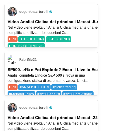
eugenio sartorelli
Pro Trader
Video Analisi Ciclica dei principali Mercati-5-ago-26
Nel video viene svolta un'Analisi Ciclica mediante una tecnica
semplificata utilizzando opportuni Os...
Cicli
BTC (BITCOIN)
FGBL (BUND)
EURUSD (EUR/USD)
FabriMe21
SP500: -4% e Poi Esplode? Ecco il Livello Esatto
Analisi completa L'indice S&P 500 si trova in una
configurazione ciclica di estrema rilevanza. Un ci...
Cicli
#ANALISICICLICA
#ciclicatrading
#MetodoCiclico
#sp500analisi
#sp500previsione
SPX (SP 500)
eugenio sartorelli
Pro Trader
Video Analisi Ciclica dei principali Mercati-22-lug-26
Nel video viene svolta un'Analisi Ciclica mediante una tecnica
semplificata utilizzando opportuni Os...