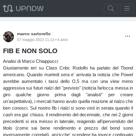
marco sartorello
07 maggio 2022 11:13 • 4 anni
FIB E NON SOLO
Analisi di Marco Chiappucci
Giustamente ieri su Class Cnbc Rodolfo ha parlato del Tbond
americano. Quando martedi sera e' arrivata la notizia che Powel
avrebbe aumentato i tassi dello O,5 ma con una view meno
aggressiva sui futuri rialzi del "previsto" (notizia farlocca messa in
giro qualche giorno prima dagli "analisti" per creare
un'aspettativa), i mercati hanno avuto quella reazione al rialzo che
ben conosci. Sul nostro fib i rialzi si sono visti in serata quando il
cash era gia' chiuso. il rendimento del decennale, che nei 2 giorni
precedenti si era messo in laterale, reagendo all'ipervenduto del
titolo (come sai bene rendimento e prezzo del bond sono
inversamente correlati), anzicche' scendere ha invece continuato