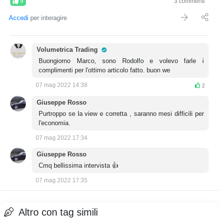
9
3 commenti
Accedi
per interagire
Pro Trader
Volumetrica Trading
Buongiorno Marco, sono Rodolfo e volevo farle i
complimenti per l'ottimo articolo fatto. buon we
07 mag 2022 14:38
2
Giuseppe Rosso
Purtroppo se la view e corretta , saranno mesi difficili per
l'economia.
07 mag 2022 17:34
Giuseppe Rosso
Cmq bellissima intervista 👍
07 mag 2022 17:35
Altro con tag simili