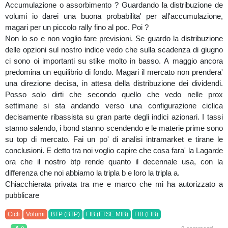
Accumulazione o assorbimento ? Guardando la distribuzione de
volumi io darei una buona probabilita' per all'accumulazione,
magari per un piccolo rally fino al poc. Poi ?
Non lo so e non voglio fare previsioni. Se guardo la distribuzione
delle opzioni sul nostro indice vedo che sulla scadenza di giugno
ci sono oi importanti su stike molto in basso. A maggio ancora
predomina un equilibrio di fondo. Magari il mercato non prendera'
una direzione decisa, in attesa della distribuzione dei dividendi.
Posso solo dirti che secondo quello che vedo nelle prox
settimane si sta andando verso una configurazione ciclica
decisamente ribassista su gran parte degli indici azionari. I tassi
stanno salendo, i bond stanno scendendo e le materie prime sono
su top di mercato. Fai un po' di analisi intramarket e tirane le
conclusioni. E detto tra noi voglio capire che cosa fara' la Lagarde
ora che il nostro btp rende quanto il decennale usa, con la
differenza che noi abbiamo la tripla b e loro la tripla a.
Chiacchierata privata tra me e marco che mi ha autorizzato a
pubblicare
Cicli
Volumi
BTP (BTP)
FIB (FTSE MIB)
FIB (FIB)