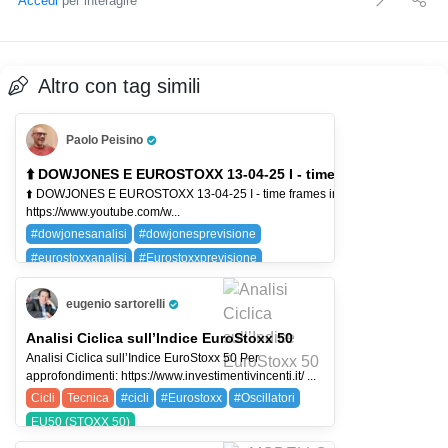
Accedi
per interagire
Altro con tag simili
Paolo Peisino
Pro Trader
⬆️ DOWJONES E EUROSTOXX 13-04-25 I - time f
⬆️ DOWJONES E EUROSTOXX 13-04-25 I - time frames inferiori indicano long
https://www.youtube.com/w...
#dowjonesanalisi
#dowjonesprevisione
#eurostoxxanalisi
#Eurostoxxprevisione
DJI (DOW JONES)
EU50 (STOXX 50)
eugenio sartorelli
Pro Trader
Analisi Ciclica sull’Indice EuroStoxx 50
Analisi Ciclica sull’Indice EuroStoxx 50 Per
approfondimenti: https://www.investimentivincenti.it/ ...
Cicli
Tecnica
#cicli
#Eurostoxx
#Oscillatori
EU50 (STOXX 50)