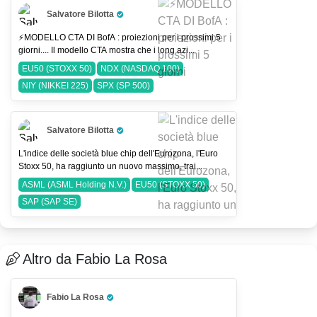
Salvatore Bilotta
Pro Trader
⚡️MODELLO CTA DI BofA : proiezioni per i prossimi 5
giorni.... Il modello CTA mostra che i long azi...
EU50 (STOXX 50)
NDX (NASDAQ 100)
NIY (NIKKEI 225)
SPX (SP 500)
Salvatore Bilotta
Pro Trader
L'indice delle società blue chip dell'Eurozona, l'Euro
Stoxx 50, ha raggiunto un nuovo massimo, trai...
ASML (ASML Holding N.V.)
EU50 (STOXX 50)
SAP (SAP SE)
Altro da Fabio La Rosa
Fabio La Rosa
Pro Trader