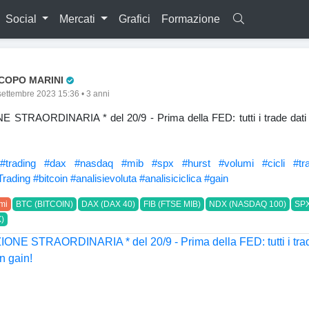
Social
Mercati
Grafici
Formazione
Pro Trader
COPO MARINI
settembre 2023 15:36 • 3 anni
E STRAORDINARIA * del 20/9 - Prima della FED: tutti i trade dati
#trading
#dax
#nasdaq
#mib
#spx
#hurst
#volumi
#cicli
#tr
rading
#bitcoin
#analisievoluta
#analisiciclica
#gain
mi
BTC (BITCOIN)
DAX (DAX 40)
FIB (FTSE MIB)
NDX (NASDAQ 100)
SPX
)