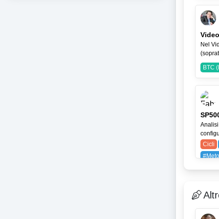
BAYG
Video
Nel Vid
(soprat
BTC (
SP500
Analisi
configu
Cicli
#Meto
SPX (
Alt