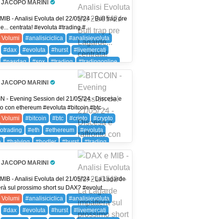
JACOPO MARINI
Pro Trader
IB - Analisi Evoluta del 22/05/'24 - Bull trap pre
... centrata! #evoluta #trading #...
Volumi
#analisiciclica
#analisievoluta
#dax
#evoluta
#hurst
#livemercati
#nasdaq
#spx
#trading
#tradingonline
mi
DAX (DAX 40)
FIB (FTSE MIB)
JACOPO MARINI
(NASDAQ 100)
SPX (SP 500)
SPXC (SPX)
Pro Trader
N - Evening Session del 21/05/'24 - Discesa e
to con ethereum #evoluta #bitcoin #btc ...
Volumi
#bitcoin
#btc
#cripto
#crypto
totrading
#eth
#ethereum
#evoluta
n
#halving
#hodler
#hurst
#trading
ingonline
#volumi
BTC (BITCOIN)
JACOPO MARINI
(ETHEREUM)
Pro Trader
MIB - Analisi Evoluta del 21/05/'24 - La Lagarde
erà sul prossimo short su DAX? #evolut...
Volumi
#analisiciclica
#analisievoluta
#dax
#evoluta
#hurst
#livemercati