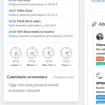
20:29
FOX (Fox)
Accedi
per
Rottura massimo giornaliero a 29,54 €
20:07
FOXA (Fox)
Rottura massimo giornaliero a 31,32 €
20:02
FSLR (First solar)
Alt
Fake massimo giornaliero a 161,64 €
20:00
HST (Host hotels & resorts)
Rottura massimi congestione giornaliera a 18,54 €
Video
Nel vid
semplif
Cicli
06:23
07:23
01:23
14:23
EURU
Londra
Milano
New York
Tokyo
Calendario economico
Visualizza tutto
SP500
Oggi non sono presenti eventi
Nuovo 
economici rilevanti
Metodo 
#ANA
#Meto