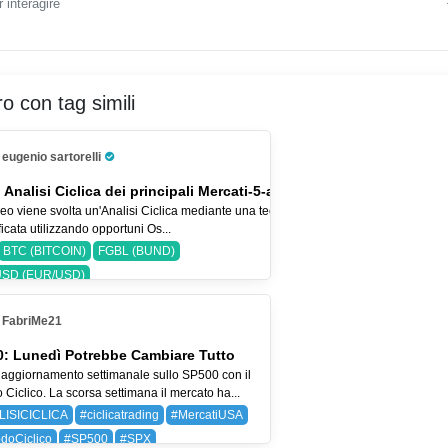
 interagire
ro con tag simili
eugenio sartorelli
Pro Trader
 Analisi Ciclica dei principali Mercati-5-ago-26
eo viene svolta un'Analisi Ciclica mediante una tecnica
icata utilizzando opportuni Os...
BTC (BITCOIN)
FGBL (BUND)
SD (EUR/USD)
FabriMe21
: Lunedì Potrebbe Cambiare Tutto
aggiornamento settimanale sullo SP500 con il
Ciclico. La scorsa settimana il mercato ha...
LISICICLICA
#ciclicatrading
#MercatiUSA
doCiclico
#SP500
#SPX