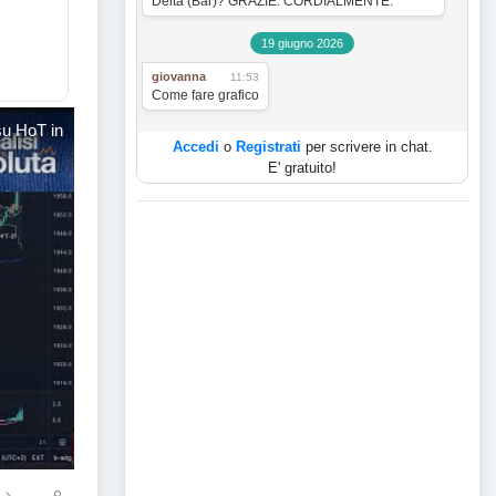
Delta (Bar)? GRAZIE. CORDIALMENTE.
19 giugno 2026
giovanna
11:53
Come fare grafico
su HoT in
Accedi
o
Registrati
per scrivere in chat.
E' gratuito!
 20/9 - Prima della FED: tutti i trade dati su HoT in gain!