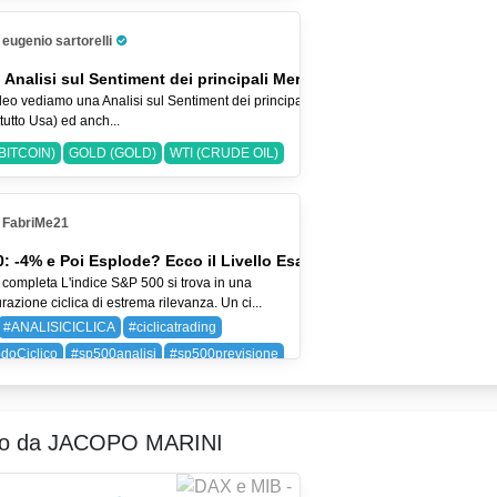
 (BAYER AG)
SPX (SP 500)
eugenio sartorelli
Pro Trader
 Analisi sul Sentiment dei principali Mercati-2-ago-2026
eo vediamo una Analisi sul Sentiment dei principali Indici Azionari
tutto Usa) ed anch...
BITCOIN)
GOLD (GOLD)
WTI (CRUDE OIL)
FabriMe21
: -4% e Poi Esplode? Ecco il Livello Esatto
 completa L'indice S&P 500 si trova in una
razione ciclica di estrema rilevanza. Un ci...
#ANALISICICLICA
#ciclicatrading
doCiclico
#sp500analisi
#sp500previsione
SP 500)
ro da JACOPO MARINI