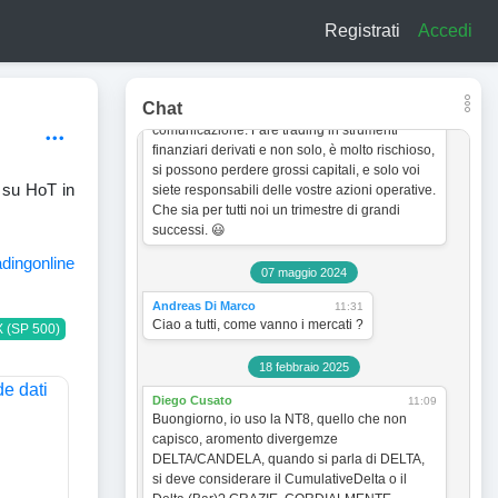
a titolo esclusivamente informativo e didattico.
Registrati
Accedi
In quanto tale non vogliono incentivare in
nessun modo alcun tipo di operatività sullo
strumento finanziario. Le analisi dei grafici e le
strategie operative sono sempre soggette a
Chat
cambiamento senza obbligo di preventiva
comunicazione. Fare trading in strumenti
finanziari derivati e non solo, è molto rischioso,
si possono perdere grossi capitali, e solo voi
 su HoT in
siete responsabili delle vostre azioni operative.
Che sia per tutti noi un trimestre di grandi
successi. 😃
adingonline
07 maggio 2024
Andreas Di Marco
11:31
Ciao a tutti, come vanno i mercati ?
 (SP 500)
18 febbraio 2025
Diego Cusato
11:09
Buongiorno, io uso la NT8, quello che non
capisco, aromento divergemze
DELTA/CANDELA, quando si parla di DELTA,
si deve considerare il CumulativeDelta o il