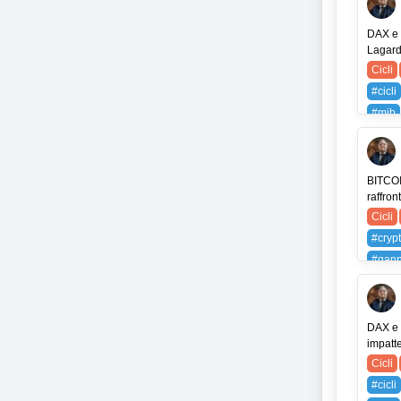
DAX e M
Lagarde
Cicli
#cicli
#mib
#volu
NDX 
BITCOI
raffron
Cicli
#cryp
#gan
#trad
ETH 
DAX e 
impatt
Cicli
#cicli