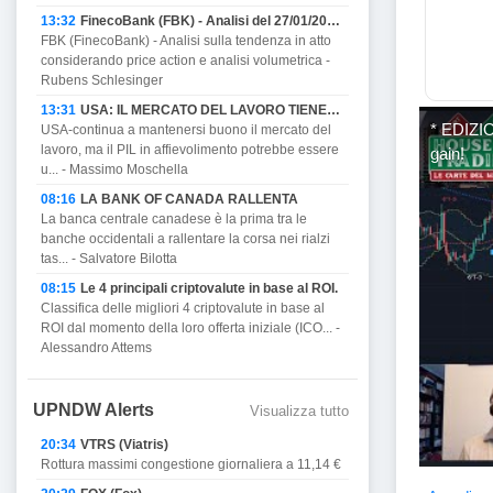
13:32
FinecoBank (FBK) - Analisi del 27/01/2023
FBK (FinecoBank) - Analisi sulla tendenza in atto
considerando price action e analisi volumetrica -
Rubens Schlesinger
13:31
USA: IL MERCATO DEL LAVORO TIENE MA PROMETTE DI AFFIEVOLIRSI CON IL PIL E MINACCIA RECESSIONE.
* EDIZIO
USA-continua a mantenersi buono il mercato del
lavoro, ma il PIL in affievolimento potrebbe essere
gain!
u... - Massimo Moschella
08:16
LA BANK OF CANADA RALLENTA
La banca centrale canadese è la prima tra le
banche occidentali a rallentare la corsa nei rialzi
tas... - Salvatore Bilotta
08:15
Le 4 principali criptovalute in base al ROI.
Classifica delle migliori 4 criptovalute in base al
ROI dal momento della loro offerta iniziale (ICO... -
Alessandro Attems
UPNDW Alerts
Visualizza tutto
20:34
VTRS (Viatris)
Rottura massimi congestione giornaliera a 11,14 €