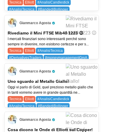
Tecnica
Elliott
#AnalisiCandlestick
#AnalisiTecnica
#BandediBollinger
#DerivativesTraders
#MMAdiGuppy
Gianmarco Agosta
#OndediElliott
#SistemaGmA
Pro Trader
#SistemaOperativoGmA
GOLD (GOLD)
Rivediamo il Mini FTSE Mib40 1223 😉
I mercati finanziari sono interessanti perché sono
sempre in divenire, non esistono certezze e per s...
Tecnica
Elliott
#AnalisiTecnica
#DerivativesTraders
#moneymanagementGmA
#OndediElliott
#SistemaGmA
Gianmarco Agosta
#SistemaOperativoGmA
Pro Trader
Uno sguardo al Metallo Giallo!
Oggi vi parlo di Gold, quel prezioso metallo giallo che
in tanti vorremo avere in grande quantità ne...
Tecnica
Elliott
#AnalisiCandlestick
#AnalisiTecnica
#BandediBollinger
#DerivativesTraders
#MMAdiGuppy
Gianmarco Agosta
#moneymanagementGmA
#OndediElliott
Pro Trader
#SistemaGmA
#SistemaOperativoGmA
Cosa dicono le Onde di Elliott sul Copper!