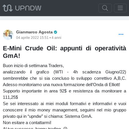
Pro Trader
Gianmarco Agosta
04 aprile 2022 15:51 • 4 anni
E-Mini Crude Oil: appunti di operatività
GmA!
Buon inizio di settimana Traders,
analizzando il grafico (WTI - 4h scadenza Giugno/22)
sembrerebbe che si sia concluso lo sviluppo correttivo A,B,C.
Adesso monitoriamo una nuova formazione dell’Onda di Elliott!
Supporto importante in area 92$ e resistenza da monitorare a
111,25$
Se sei interessato ai miei moduli formativi e informativi e vuoi
conoscere il mio money management, seguimi nel mio gruppo
privato qui in “upndw” si chiama: Sistema GmA.
Non esitare a contattarmi!
Al tuo successo, happy trading. 😉