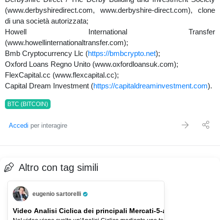
(www.derbyshiredirect.com, www.derbyshire-direct.com), clone
di una società autorizzata;
Howell International Transfer
(www.howellinternationaltransfer.com);
Bmb Cryptocurrency Llc (
https://bmbcrypto.net
);
Oxford Loans Regno Unito (www.oxfordloansuk.com);
FlexCapital.cc (www.flexcapital.cc);
Capital Dream Investment (
https://capitaldreaminvestment.com
).
BTC (BITCOIN)
Accedi
per interagire
Altro con tag simili
eugenio sartorelli
Pro Trader
Video Analisi Ciclica dei principali Mercati-5-ago-26