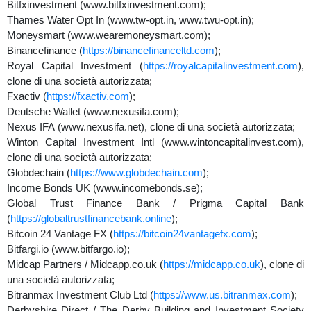
Bitfxinvestment (www.bitfxinvestment.com);
Thames Water Opt In (www.tw-opt.in, www.twu-opt.in);
Moneysmart (www.wearemoneysmart.com);
Binancefinance (
https://binancefinanceltd.com
);
Royal Capital Investment (
https://royalcapitalinvestment.com
),
clone di una società autorizzata;
Fxactiv (
https://fxactiv.com
);
Deutsche Wallet (www.nexusifa.com);
Nexus IFA (www.nexusifa.net), clone di una società autorizzata;
Winton Capital Investment Intl (www.wintoncapitalinvest.com),
clone di una società autorizzata;
Globdechain (
https://www.globdechain.com
);
Income Bonds UK (www.incomebonds.se);
Global Trust Finance Bank / Prigma Capital Bank
(
https://globaltrustfinancebank.online
);
Bitcoin 24 Vantage FX (
https://bitcoin24vantagefx.com
);
Bitfargi.io (www.bitfargo.io);
Midcap Partners / Midcapp.co.uk (
https://midcapp.co.uk
), clone di
una società autorizzata;
Bitranmax Investment Club Ltd (
https://www.us.bitranmax.com
);
Derbyshire Direct / The Derby Building and Investment Society