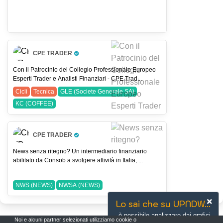
CPE TRADER
Pro Trader
Con il Patrocinio del Collegio Professionale Europeo
Esperti Trader e Analisti Finanziari - CPE Trad...
Cicli
Tecnica
GLE (Societe Generale SA)
KC (COFFEE)
CPE TRADER
Pro Trader
News senza ritegno? Un intermediario finanziario
abilitato da Consob a svolgere attività in Italia, ...
NWS (NEWS)
NWSA (NEWS)
Lo sai che su UPNDW...
è possibile analizzare dai grafici
Noi e alcuni partner selezionati utilizziamo cookie o