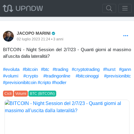
Pro Trader
JACOPO MARINI
02 luglio 2023 21:24 • 3 anni
BITCOIN - Night Session del 2/7/23 - Quanti giorni al massimo
all'uscita dalla lateralità?
#evoluta
#bitcoin
#btc
#trading
#cryptotrading
#hurst
#gann
#volumi
#crypto
#tradingonline
#bitcoinoggi
#previsionibtc
#previsionibitcoin
#cripto
#hodler
Cicli
Volumi
BTC (BITCOIN)