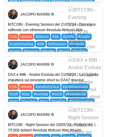
#mib
#nasdaq
#spx
#trading
#tradingonline
#volumi
DAX (DAX 40)
FIB (FTSE MIB)
JACOPO MARINI
NDX (NASDAQ 100)
SPX (SP 500)
SPXC (SPX)
Pro Trader
BITCOIN - Evening Session del 21/05/'24 - Discesa e
raffronto con ethereum #evoluta #bitcoin #btc ...
Cicli
Volumi
#bitcoin
#btc
#cripto
#crypto
#cryptotrading
#eth
#ethereum
#evoluta
#gann
#halving
#hodler
#hurst
#trading
#tradingonline
#volumi
BTC (BITCOIN)
JACOPO MARINI
ETH (ETHEREUM)
Pro Trader
DAX e MIB - Analisi Evoluta del 21/05/'24 - La Lagarde
impatterà sul prossimo short su DAX? #evolut...
Cicli
Volumi
#analisiciclica
#analisievoluta
#cicli
#dax
#evoluta
#hurst
#livemercati
#mib
#nasdaq
#spx
#trading
#tradingonline
#volumi
DAX (DAX 40)
FIB (FTSE MIB)
JACOPO MARINI
NDX (NASDAQ 100)
SPX (SP 500)
SPXC (SPX)
Pro Trader
BITCOIN - Night Session del 20/05/'24 - Rottura dei
70.000 dollari! #evoluta #bitcoin #btc #tradin...
Cicli
Volumi
#bitcoin
#btc
#cripto
#crypto