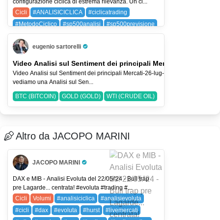
configurazione ciclica di estrema rilevanza. Un ci...
Cicli
#ANALISICICLICA
#ciclicatrading
#MetodoCiclico
#sp500analisi
#sp500previsione
SPX (SP 500)
eugenio sartorelli
Pro Trader
Video Analisi sul Sentiment dei principali Mercati-26-lug-2026
Video Analisi sul Sentiment dei principali Mercati-26-lug-2026 Nel Video
vediamo una Analisi sul Sen...
BTC (BITCOIN)
GOLD (GOLD)
WTI (CRUDE OIL)
Altro da JACOPO MARINI
JACOPO MARINI
Pro Trader
DAX e MIB - Analisi Evoluta del 22/05/'24 - Bull trap
pre Lagarde... centrata! #evoluta #trading #...
Cicli
Volumi
#analisiciclica
#analisievoluta
#cicli
#dax
#evoluta
#hurst
#livemercati