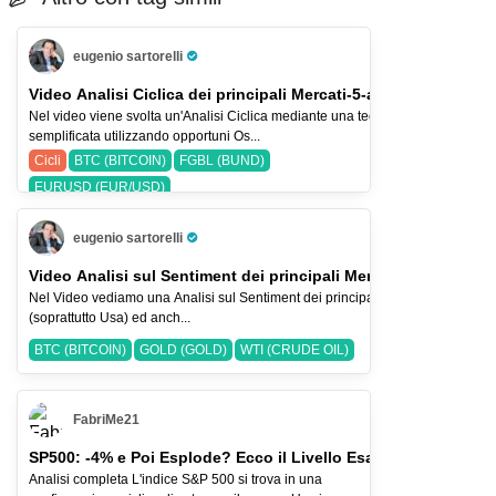
eugenio sartorelli
Pro Trader
Video Analisi Ciclica dei principali Mercati-5-ago-26
Nel video viene svolta un'Analisi Ciclica mediante una tecnica
semplificata utilizzando opportuni Os...
Cicli
BTC (BITCOIN)
FGBL (BUND)
EURUSD (EUR/USD)
eugenio sartorelli
Pro Trader
Video Analisi sul Sentiment dei principali Mercati-2-ago-2026
Nel Video vediamo una Analisi sul Sentiment dei principali Indici Azionari
(soprattutto Usa) ed anch...
BTC (BITCOIN)
GOLD (GOLD)
WTI (CRUDE OIL)
FabriMe21
SP500: -4% e Poi Esplode? Ecco il Livello Esatto
Analisi completa L'indice S&P 500 si trova in una