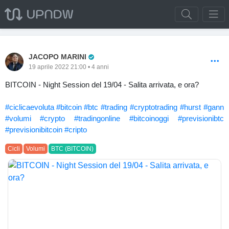
Pro Trader
JACOPO MARINI
19 aprile 2022 21:00 • 4 anni
BITCOIN - Night Session del 19/04 - Salita arrivata, e ora?
#ciclicaevoluta
#bitcoin
#btc
#trading
#cryptotrading
#hurst
#gann
#volumi
#crypto
#tradingonline
#bitcoinoggi
#previsionibtc
#previsionibitcoin
#cripto
Cicli
Volumi
BTC (BITCOIN)