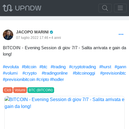
Pro Trader
JACOPO MARINI
07 luglio 2022 17:46 • 4 anni
BITCOIN - Evening Session di giov 7/7 - Salita arrivata e gain da
long!
#evoluta
#bitcoin
#btc
#trading
#cryptotrading
#hurst
#gann
#volumi
#crypto
#tradingonline
#bitcoinoggi
#previsionibtc
#previsionibitcoin
#cripto
#hodler
Cicli
Volumi
BTC (BITCOIN)