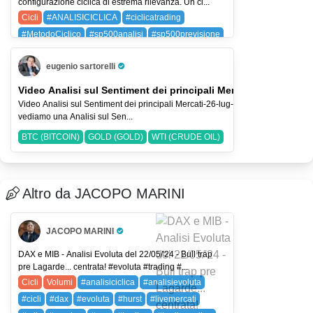
configurazione ciclica di estrema rilevanza. Un ci...
Cicli
#ANALISICICLICA
#ciclicatrading
#MetodoCiclico
#sp500analisi
#sp500previsione
SPX (SP 500)
eugenio sartorelli
Pro Trader
Video Analisi sul Sentiment dei principali Mercati-26-lug-2026
Video Analisi sul Sentiment dei principali Mercati-26-lug-2026 Nel Video
vediamo una Analisi sul Sen...
BTC (BITCOIN)
GOLD (GOLD)
WTI (CRUDE OIL)
Altro da JACOPO MARINI
JACOPO MARINI
Pro Trader
DAX e MIB - Analisi Evoluta del 22/05/'24 - Bull trap
pre Lagarde... centrata! #evoluta #trading #...
Cicli
Volumi
#analisiciclica
#analisievoluta
#cicli
#dax
#evoluta
#hurst
#livemercati