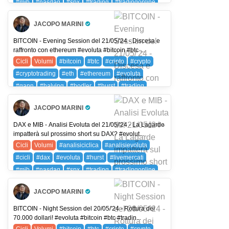
#mib
#nasdaq
#spx
#trading
#tradingonline
#volumi
DAX (DAX 40)
FIB (FTSE MIB)
JACOPO MARINI
NDX (NASDAQ 100)
SPX (SP 500)
SPXC (SPX)
Pro Trader
BITCOIN - Evening Session del 21/05/'24 - Discesa e
raffronto con ethereum #evoluta #bitcoin #btc ...
Cicli
Volumi
#bitcoin
#btc
#cripto
#crypto
#cryptotrading
#eth
#ethereum
#evoluta
#gann
#halving
#hodler
#hurst
#trading
#tradingonline
#volumi
BTC (BITCOIN)
JACOPO MARINI
ETH (ETHEREUM)
Pro Trader
DAX e MIB - Analisi Evoluta del 21/05/'24 - La Lagarde
impatterà sul prossimo short su DAX? #evolut...
Cicli
Volumi
#analisiciclica
#analisievoluta
#cicli
#dax
#evoluta
#hurst
#livemercati
#mib
#nasdaq
#spx
#trading
#tradingonline
#volumi
DAX (DAX 40)
FIB (FTSE MIB)
JACOPO MARINI
NDX (NASDAQ 100)
SPX (SP 500)
SPXC (SPX)
Pro Trader
BITCOIN - Night Session del 20/05/'24 - Rottura dei
70.000 dollari! #evoluta #bitcoin #btc #tradin...
Cicli
Volumi
#bitcoin
#btc
#cripto
#crypto