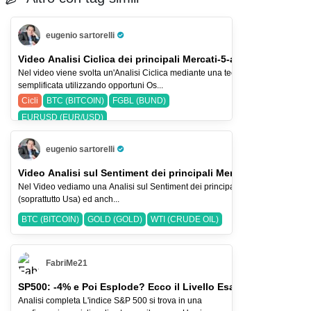
eugenio sartorelli
Pro Trader
Video Analisi Ciclica dei principali Mercati-5-ago-26
Nel video viene svolta un'Analisi Ciclica mediante una tecnica
semplificata utilizzando opportuni Os...
Cicli
BTC (BITCOIN)
FGBL (BUND)
EURUSD (EUR/USD)
eugenio sartorelli
Pro Trader
Video Analisi sul Sentiment dei principali Mercati-2-ago-2026
Nel Video vediamo una Analisi sul Sentiment dei principali Indici Azionari
(soprattutto Usa) ed anch...
BTC (BITCOIN)
GOLD (GOLD)
WTI (CRUDE OIL)
FabriMe21
SP500: -4% e Poi Esplode? Ecco il Livello Esatto
Analisi completa L'indice S&P 500 si trova in una