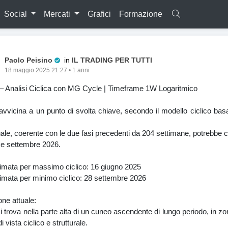
Social
Mercati
Grafici
Formazione
Pro Trader
Paolo Peisino
in
IL TRADING PER TUTTI
18 maggio 2025 21:27 • 1 anni
 – Analisi Ciclica con MG Cycle | Timeframe 1W Logaritmico
 avvicina a un punto di svolta chiave, secondo il modello ciclico b
ttuale, coerente con le due fasi precedenti da 204 settimane, potrebbe 
 e settembre 2026.
timata per massimo ciclico: 16 giugno 2025
imata per minimo ciclico: 28 settembre 2026
one attuale:
si trova nella parte alta di un cuneo ascendente di lungo periodo, in zo
i vista ciclico e strutturale.