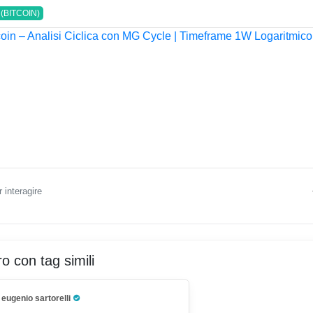
(BITCOIN)
 interagire
ro con tag simili
eugenio sartorelli
Pro Trader