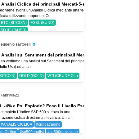
 Analisi Ciclica dei principali Mercati-5-ago-26
eo viene svolta un'Analisi Ciclica mediante una tecnica
icata utilizzando opportuni Os...
BTC (BITCOIN)
FGBL (BUND)
SD (EUR/USD)
eugenio sartorelli
Pro Trader
 Analisi sul Sentiment dei principali Mercati-2-ago-2026
eo vediamo una Analisi sul Sentiment dei principali Indici Azionari
tutto Usa) ed anch...
BITCOIN)
GOLD (GOLD)
WTI (CRUDE OIL)
FabriMe21
: -4% e Poi Esplode? Ecco il Livello Esatto
 completa L'indice S&P 500 si trova in una
razione ciclica di estrema rilevanza. Un ci...
#ANALISICICLICA
#ciclicatrading
doCiclico
#sp500analisi
#sp500previsione