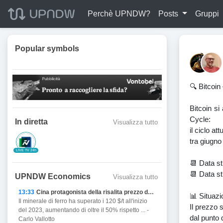
Perchè UPNDW?
Posts
Gruppi
Popular symbols
🔍 Bitcoin
Bitcoin si
Cycle:
In diretta
Visualizza tutto
il ciclo a
tra giugno
LIVE TV 24h
📆 Data s
📆 Data st
UPNDW Economics
Visualizza tutto
13:33
Cina protagonista della risalita prezzo del Ferro
📊 Situazi
Il minerale di ferro ha superato i 120 $/t all'inizio
Il prezzo 
del 2023, aumentando di oltre il 50% rispetto ... -
dal punto d
Carlo Vallotto