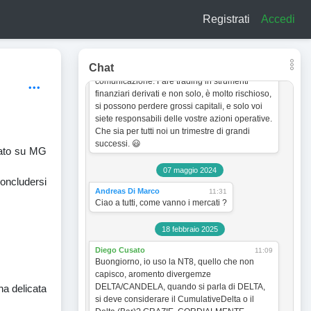
a titolo esclusivamente informativo e didattico.
Registrati
Accedi
In quanto tale non vogliono incentivare in
nessun modo alcun tipo di operatività sullo
strumento finanziario. Le analisi dei grafici e le
strategie operative sono sempre soggette a
Chat
cambiamento senza obbligo di preventiva
comunicazione. Fare trading in strumenti
finanziari derivati e non solo, è molto rischioso,
si possono perdere grossi capitali, e solo voi
siete responsabili delle vostre azioni operative.
Che sia per tutti noi un trimestre di grandi
successi. 😃
asato su MG
07 maggio 2024
concludersi
Andreas Di Marco
11:31
Ciao a tutti, come vanno i mercati ?
18 febbraio 2025
Diego Cusato
11:09
Buongiorno, io uso la NT8, quello che non
capisco, aromento divergemze
DELTA/CANDELA, quando si parla di DELTA,
na delicata
si deve considerare il CumulativeDelta o il