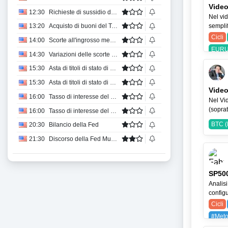
Video
12:30
Richieste di sussidio di disoccupazione (media su 4 settimane)
Nel vid
semplif
13:20
Acquisto di buoni del Tesoro della Federal Reserve di New York con scadenza da 4 a 12 mesi
Cicli
14:00
Scorte all'ingrosso mese su mese
EURU
14:30
Variazioni delle scorte di gas naturale dell'EIA
15:30
Asta di titoli di stato di 4 settimane
15:30
Asta di titoli di stato di 8 settimane
Video
16:00
Tasso di interesse del mutuo a 15 anni
Nel Vid
(soprat
16:00
Tasso di interesse del mutuo trentennale
BTC (
20:30
Bilancio della Fed
21:30
Discorso della Fed Muslim
SP500
Analisi
configu
Cicli
#Meto