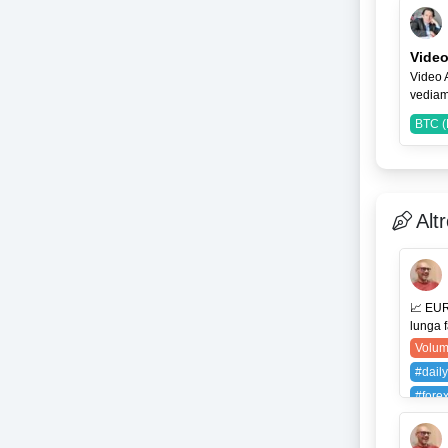
SPX (
Video
Video 
vediam
BTC (
Alt
📈 EUR
lunga f
Volum
#daily
#fore
#mone
#trade