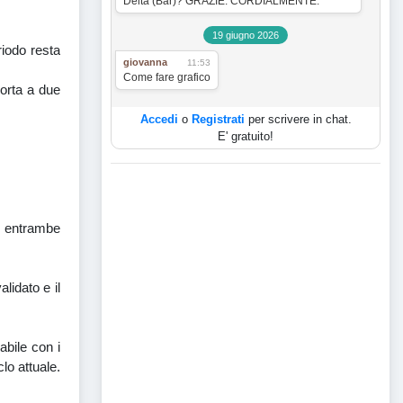
Delta (Bar)? GRAZIE. CORDIALMENTE.
19 giugno 2026
riodo resta
giovanna
11:53
Come fare grafico
porta a due
Accedi
o
Registrati
per scrivere in chat.
E' gratuito!
i, entrambe
lidato e il
bile con i
lo attuale.