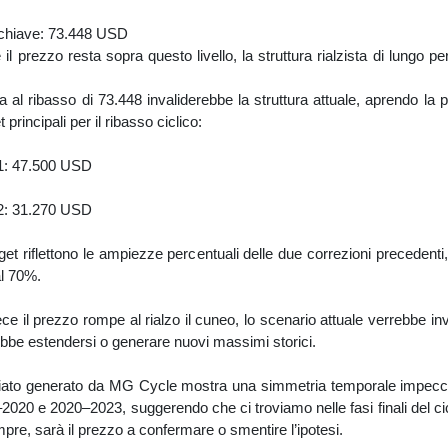
o chiave: 73.448 USD
il prezzo resta sopra questo livello, la struttura rialzista di lungo pe
a al ribasso di 73.448 invaliderebbe la struttura attuale, aprendo la 
et principali per il ribasso ciclico:
 1: 47.500 USD
 2: 31.270 USD
get riflettono le ampiezze percentuali delle due correzioni precedent
al 70%.
ce il prezzo rompe al rialzo il cuneo, lo scenario attuale verrebbe inva
ebbe estendersi o generare nuovi massimi storici.
cciato generato da MG Cycle mostra una simmetria temporale impecca
–2020 e 2020–2023, suggerendo che ci troviamo nelle fasi finali del cic
e, sarà il prezzo a confermare o smentire l’ipotesi.