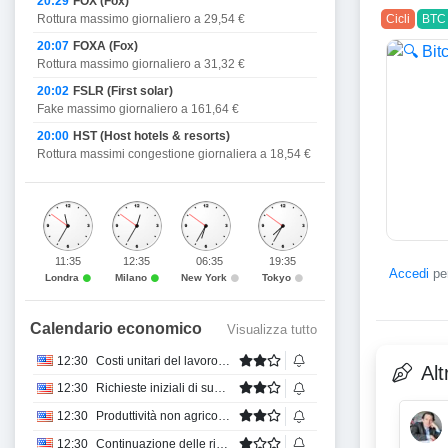
20:29
FOX (Fox)
Cicli
BTC 
Rottura massimo giornaliero a 29,54 €
20:07
FOXA (Fox)
Rottura massimo giornaliero a 31,32 €
20:02
FSLR (First solar)
Fake massimo giornaliero a 161,64 €
20:00
HST (Host hotels & resorts)
Rottura massimi congestione giornaliera a 18,54 €
11:35
12:35
06:35
19:35
Accedi
per
Londra
Milano
New York
Tokyo
Calendario economico
Visualizza tutto
12:30
Costi unitari del lavoro QoQ Prel
Alt
12:30
Richieste iniziali di sussidi di disoccupazione
12:30
Produttività non agricola QoQ Prel
12:30
Continuazione delle richieste di sussidio di disoccupazione