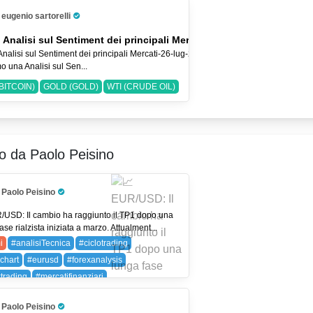
SP 500)
eugenio sartorelli
Pro Trader
 Analisi sul Sentiment dei principali Mercati-26-lug-2026
Analisi sul Sentiment dei principali Mercati-26-lug-2026 Nel Video
o una Analisi sul Sen...
BITCOIN)
GOLD (GOLD)
WTI (CRUDE OIL)
ro da Paolo Peisino
Paolo Peisino
Pro Trader
/USD: Il cambio ha raggiunto il TP1 dopo una
ase rialzista iniziata a marzo. Attualment...
i
#analisiTecnica
#ciclotrading
chart
#eurusd
#forexanalysis
xtrading
#mercatifinanziari
ygenerator
#priceaction
#smartvolume
Paolo Peisino
rlife
#tradingitalia
#tradingstrategies
Pro Trader