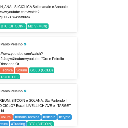
ingview
#usdjpy
EURUSD (EUR/USD)
N, ANALISI CICLICA Settimanale e Annuale
//www.youtube.com/watch?
PY (USDJPY)
qG0G3Tw&feature=...
BTC (BITCOIN)
MDIV (Multi)
Paolo Peisino
Pro Trader
s://www.youtube.com/watch?
o2l4ugw&feature=youtu.be "Oro e Petrolio:
irezione Or...
Tecnica
Volumi
GOLD (GOLD)
CRUDE OIL)
Paolo Peisino
Pro Trader
EUM, BITCOIN e SOLANA: Sta Partendo il
 CICLO? Ecco i LIVELLI CHIAVE e i TARGET
ht...
Volumi
#AnalisiTecnica
#Bitcoin
#crypto
ereum
#Trading
BTC (BITCOIN)