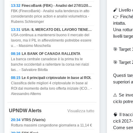
13:32
FinecoBank (FBK) - Analisi del 27/01/2023
🧨 Livell
FBK (FinecoBank) - Analisi sulla tendenza in atto
👉 Finché 
considerando price action e analisi volumetrica -
Rubens Schlesinger
intatta.
Una rottur
13:31
USA: IL MERCATO DEL LAVORO TIENE MA PROMETTE DI AFFIEVOLIRSI CON IL PIL E MINACCIA RECESSIONE.
USA-continua a mantenersi buono il mercato del
livelli targ
lavoro, ma il PIL in affievolimento potrebbe essere
u... - Massimo Moschella
🎯 Target
08:16
LA BANK OF CANADA RALLENTA
La banca centrale canadese è la prima tra le
🎯 Target
banche occidentali a rallentare la corsa nei rialzi
tas... - Salvatore Bilotta
Questi tar
08:15
Le 4 principali criptovalute in base al ROI.
superiori 
Classifica delle migliori 4 criptovalute in base al
ROI dal momento della loro offerta iniziale (ICO... -
Alessandro Attems
⚠️ Se inve
ciclo potr
UPNDW Alerts
Visualizza tutto
🧠 Il tra
20:34
VTRS (Viatris)
cicli 2017
Rottura massimi congestione giornaliera a 11,14 €
Come sempr