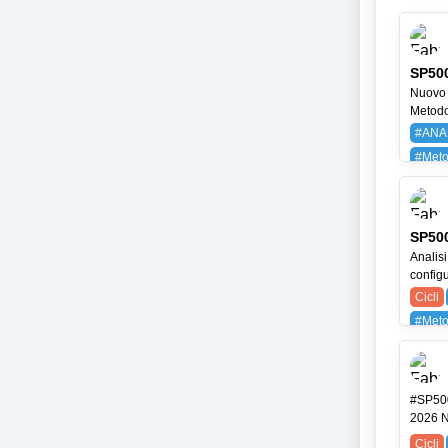
SP500
Nuovo 
Metodo 
#ANA
#Meto
BAYG
SP500
Analisi
configu
Cicli
#Meto
SPX (
#SP500
2026 N
Cicli