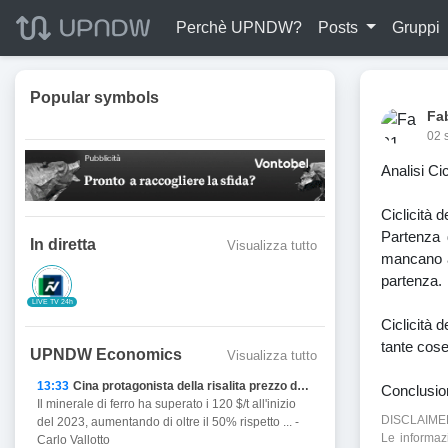
Perchè UPNDW?
Posts
Gruppi
Popular symbols
Fa
02 
Analisi Ci
Ciclicità 
Partenza 
In diretta
Visualizza tutto
mancano an
partenza.
LIVE TV 24h
Ciclicità 
tante cose
UPNDW Economics
Visualizza tutto
13:33
Cina protagonista della risalita prezzo del Ferro
Conclusion
Il minerale di ferro ha superato i 120 $/t all'inizio
DISCLAIME
del 2023, aumentando di oltre il 50% rispetto ... -
Le informaz
Carlo Vallotto