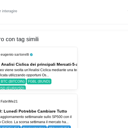
 interagire
ro con tag simili
eugenio sartorelli
Pro Trader
 Analisi Ciclica dei principali Mercati-5-ago-26
eo viene svolta un'Analisi Ciclica mediante una tecnica
icata utilizzando opportuni Os...
BTC (BITCOIN)
FGBL (BUND)
SD (EUR/USD)
FabriMe21
: Lunedì Potrebbe Cambiare Tutto
aggiornamento settimanale sullo SP500 con il
Ciclico. La scorsa settimana il mercato ha...