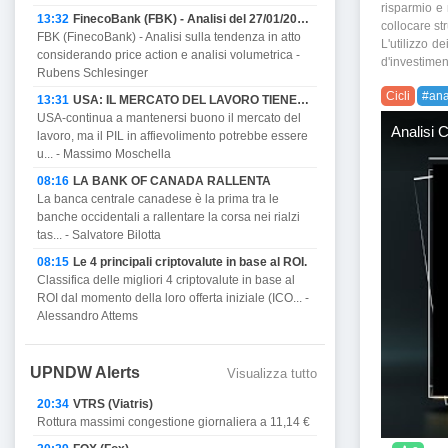
risparmio e
13:32
FinecoBank (FBK) - Analisi del 27/01/2023
collocare str
FBK (FinecoBank) - Analisi sulla tendenza in atto
L'utilizzo d
considerando price action e analisi volumetrica -
d'investimen
Rubens Schlesinger
Cicli
#ana
13:31
USA: IL MERCATO DEL LAVORO TIENE MA PROMETTE DI AFFIEVOLIRSI CON IL PIL E MINACCIA RECESSIONE.
USA-continua a mantenersi buono il mercato del
Analisi C
lavoro, ma il PIL in affievolimento potrebbe essere
u... - Massimo Moschella
08:16
LA BANK OF CANADA RALLENTA
La banca centrale canadese è la prima tra le
banche occidentali a rallentare la corsa nei rialzi
tas... - Salvatore Bilotta
08:15
Le 4 principali criptovalute in base al ROI.
Classifica delle migliori 4 criptovalute in base al
ROI dal momento della loro offerta iniziale (ICO... -
Alessandro Attems
UPNDW Alerts
Visualizza tutto
20:34
VTRS (Viatris)
Rottura massimi congestione giornaliera a 11,14 €