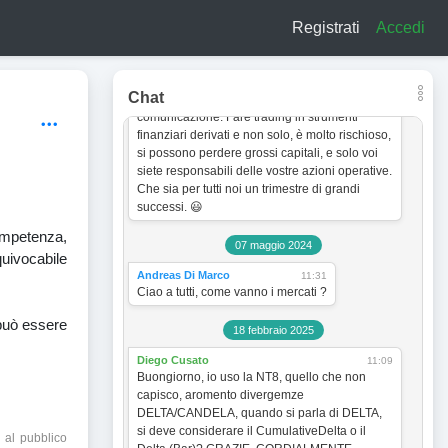
a titolo esclusivamente informativo e didattico.
Registrati
Accedi
In quanto tale non vogliono incentivare in
nessun modo alcun tipo di operatività sullo
strumento finanziario. Le analisi dei grafici e le
strategie operative sono sempre soggette a
Chat
cambiamento senza obbligo di preventiva
comunicazione. Fare trading in strumenti
finanziari derivati e non solo, è molto rischioso,
si possono perdere grossi capitali, e solo voi
siete responsabili delle vostre azioni operative.
Che sia per tutti noi un trimestre di grandi
successi. 😃
ompetenza,
07 maggio 2024
quivocabile
Andreas Di Marco
11:31
Ciao a tutti, come vanno i mercati ?
 può essere
18 febbraio 2025
Diego Cusato
11:09
Buongiorno, io uso la NT8, quello che non
capisco, aromento divergemze
DELTA/CANDELA, quando si parla di DELTA,
si deve considerare il CumulativeDelta o il
 al pubblico