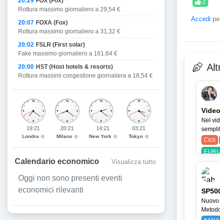
20:29
FOX (Fox)
2
Rottura massimo giornaliero a 29,54 €
Accedi
per
20:07
FOXA (Fox)
Rottura massimo giornaliero a 31,32 €
20:02
FSLR (First solar)
Fake massimo giornaliero a 161,64 €
Alt
20:00
HST (Host hotels & resorts)
Rottura massimi congestione giornaliera a 18,54 €
Video
Nel vid
19:21
20:21
14:21
03:21
semplif
Londra
Milano
New York
Tokyo
Cicli
EURU
Calendario economico
Visualizza tutto
Oggi non sono presenti eventi
economici rilevanti
SP500
Nuovo 
Metodo 