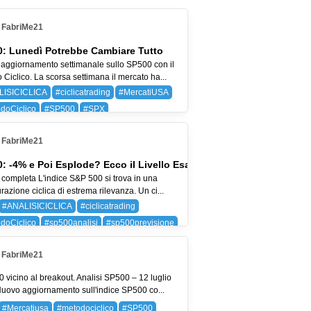
FabriMe21
: Lunedì Potrebbe Cambiare Tutto
aggiornamento settimanale sullo SP500 con il
Ciclico. La scorsa settimana il mercato ha...
LISICICLICA
#ciclicatrading
#MercatiUSA
doCiclico
#SP500
#SPX
 (BAYER AG)
SPX (SP 500)
FabriMe21
: -4% e Poi Esplode? Ecco il Livello Esatto
 completa L'indice S&P 500 si trova in una
razione ciclica di estrema rilevanza. Un ci...
#ANALISICICLICA
#ciclicatrading
doCiclico
#sp500analisi
#sp500previsione
SP 500)
FabriMe21
 vicino al breakout. Analisi SP500 – 12 luglio
uovo aggiornamento sull'indice SP500 co...
#Mercatiusa
#metodociclico
#SP500