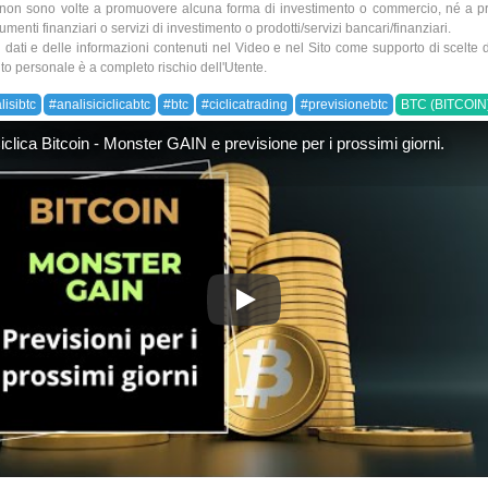
 non sono volte a promuovere alcuna forma di investimento o commercio, né a 
umenti finanziari o servizi di investimento o prodotti/servizi bancari/finanziari.
ei dati e delle informazioni contenuti nel Video e nel Sito come supporto di scelte 
to personale è a completo rischio dell'Utente.
lisibtc
#analisiciclicabtc
#btc
#ciclicatrading
#previsionebtc
BTC (BITCOIN
iclica Bitcoin - Monster GAIN e previsione per i prossimi giorni.
Analisi Ciclica Bitcoin - Monste