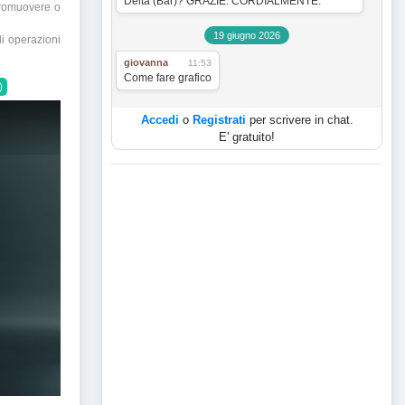
Delta (Bar)? GRAZIE. CORDIALMENTE.
promuovere o
19 giugno 2026
di operazioni
giovanna
11:53
Come fare grafico
)
Accedi
o
Registrati
per scrivere in chat.
E' gratuito!
r GAIN e previsione per i prossimi giorni.