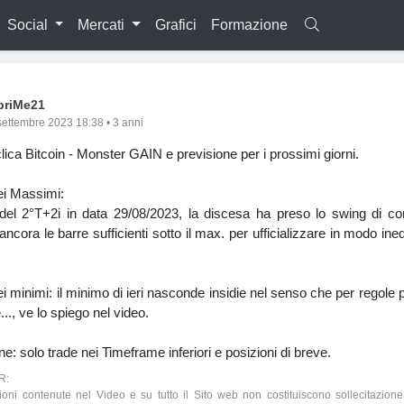
Social
Mercati
Grafici
Formazione
briMe21
settembre 2023 18:38 • 3 anni
clica Bitcoin - Monster GAIN e previsione per i prossimi giorni.
dei Massimi:
del 2°T+2i in data 29/08/2023, la discesa ha preso lo swing di c
cora le barre sufficienti sotto il max. per ufficializzare in modo ine
dei minimi: il minimo di ieri nasconde insidie nel senso che per regole
..., ve lo spiego nel video.
e: solo trade nei Timeframe inferiori e posizioni di breve.
R:
ioni contenute nel Video e su tutto il Sito web non costituiscono sollecitazione