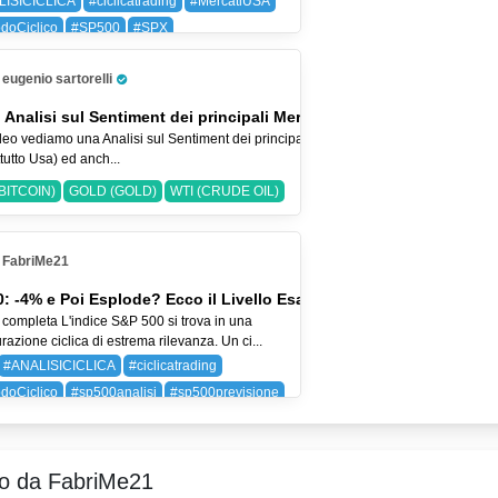
LISICICLICA
#ciclicatrading
#MercatiUSA
doCiclico
#SP500
#SPX
 (BAYER AG)
SPX (SP 500)
eugenio sartorelli
Pro Trader
 Analisi sul Sentiment dei principali Mercati-2-ago-2026
eo vediamo una Analisi sul Sentiment dei principali Indici Azionari
tutto Usa) ed anch...
BITCOIN)
GOLD (GOLD)
WTI (CRUDE OIL)
FabriMe21
: -4% e Poi Esplode? Ecco il Livello Esatto
 completa L'indice S&P 500 si trova in una
razione ciclica di estrema rilevanza. Un ci...
#ANALISICICLICA
#ciclicatrading
doCiclico
#sp500analisi
#sp500previsione
SP 500)
ro da FabriMe21