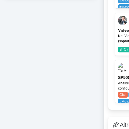
#ANA
#Meto
BAYG
Video
Nel Vid
(soprat
BTC (
SP500
Analisi
configu
Cicli
#Meto
SPX (
Alt