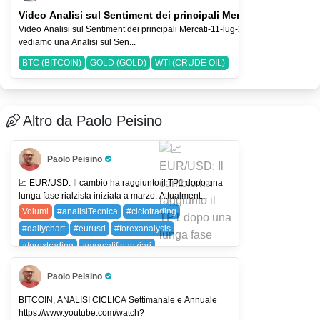
Video Analisi sul Sentiment dei principali Mercati-11-lug-2026
Video Analisi sul Sentiment dei principali Mercati-11-lug-2026 Nel Video
vediamo una Analisi sul Sen...
BTC (BITCOIN)
GOLD (GOLD)
WTI (CRUDE OIL)
Altro da Paolo Peisino
Paolo Peisino
Pro Trader
📈 EUR/USD: Il cambio ha raggiunto il TP1 dopo una
lunga fase rialzista iniziata a marzo. Attualment...
Volumi
#analisiTecnica
#ciclotrading
#dailychart
#eurusd
#forexanalysis
#forextrading
#mercatifinanziari
#moneygenerator
#priceaction
#smartvolume
Paolo Peisino
#traderlife
#tradingitalia
#tradingstrategies
Pro Trader
#tradingview
#usdjpy
EURUSD (EUR/USD)
BITCOIN, ANALISI CICLICA Settimanale e Annuale
https://www.youtube.com/watch?
USDJPY (USDJPY)