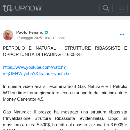
Pro Trader
Paolo Peisino
17 maggio 2025 10:41 • 1 anni
PETROLIO E NATURAL , STRUTTURE RIBASSISTE E
OPPORTUNITÀ DI TRADING - 16-05-25
https://www.youtube.com/watch?
v=jOEHWtyob5Y&feature=youtu.be
In questa video analisi, esaminiamo il Gas Naturale e il Petrolio
WTI su time frame giornaliero, con un supporto dal mio indicatore
Money Generator 4.5.
Gas Naturale: Il prezzo ha mostrato una struttura ribassista
("Invalidazione Struttura Ribassista" evidenziata). Dopo un
massimo a circa 5.500$, ha rotto al ribasso la zona tra 3.600$ e