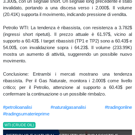
3.300$, con un segnale short. Un segnale long precedente è stato
invalidato, portando a una discesa verso i 2.000$. Il volume
(20.41K) supporta il movimento, indicando pressione di vendita.
Petrolio WTI: La tendenza è ribassista, con resistenza a 3.782$
(ingressi short ripetuti). Il prezzo attuale è 61.97$, vicino al
supporto a 60.43$. I target ribassisti (TP1 e TP2) sono a 60.43$ e
54.00$, con invalidazione sopra i 64.23$. Il volume (233.99K)
mostra un aumento di attività, suggerendo un possibile nuovo
movimento.
Conclusione: Entrambi i mercati mostrano una tendenza
ribassista. Per il Gas Naturale, monitora i 2.000$ come livello
critico; per il Petrolio, attenzione al supporto a 60.43$ per
confermare la continuazione o un possibile rimbalzo.
#petrolioanalisi
#naturalgasanalisi
#tradingonline
#tradingsumaterieprime
WTI (CRUDE OIL)