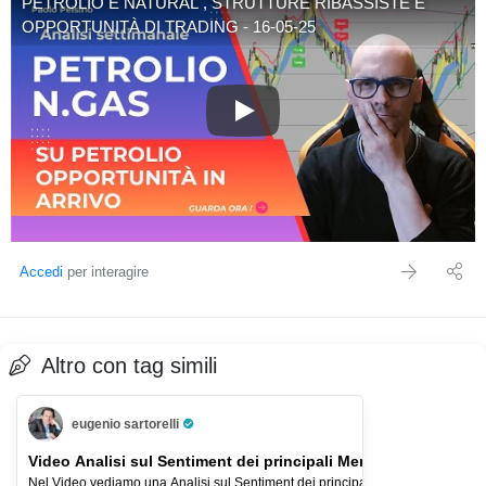
PETROLIO E NATURAL , STRUTTURE RIBASSISTE E
OPPORTUNITÀ DI TRADING - 16-05-25
PETROLIO E NATURAL , STR
Accedi
per interagire
Altro con tag simili
eugenio sartorelli
Pro Trader
Video Analisi sul Sentiment dei principali Mercati-2-ago-2026
Nel Video vediamo una Analisi sul Sentiment dei principali Indici Azionari