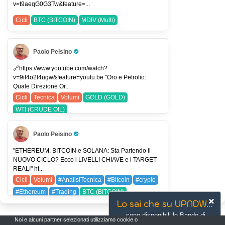
v=t9aeqG0G3Tw&feature=...
Cicli
BTC (BITCOIN)
MDIV (Multi)
Paolo Peisino
Pro Trader
🔗https://www.youtube.com/watch?
v=9if4o2l4ugw&feature=youtu.be "Oro e Petrolio:
Quale Direzione Or...
Cicli
Tecnica
Volumi
GOLD (GOLD)
WTI (CRUDE OIL)
Paolo Peisino
Pro Trader
"ETHEREUM, BITCOIN e SOLANA: Sta Partendo il
NUOVO CICLO? Ecco i LIVELLI CHIAVE e i TARGET
REALI" ht...
Cicli
Volumi
#AnalisiTecnica
#Bitcoin
#crypto
#Ethereum
#Trading
BTC (BITCOIN)
Lo sai che su UPNDW...
ETH (ETHEREUM)
SLGL (Sol)
SOL (SOLANA)
sono disponibili le Bande di
SOL (Sol SpA)
Noi e alcuni partner selezionati utilizziamo cookie o
Bollinger?