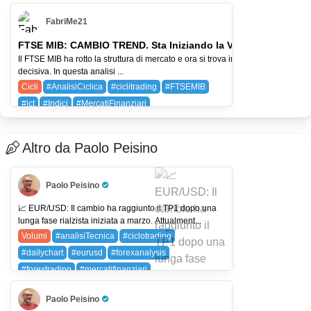
FIB (FTSE MIB)
SQ (BLOCK)
WTI (CRUDE OIL)
FabriMe21
FTSE MIB: CAMBIO TREND. Sta Iniziando la Vera Discesa?
Il FTSE MIB ha rotto la struttura di mercato e ora si trova in una fase
decisiva. In questa analisi ...
Cicli
#AnalisiCiclica
#ciclitrading
#FTSEMIB
#ict
#Indici
#MercatiFinanziari
#MetodoCiclico3_0
#MIB
#PriceAction
FIB (FTSE MIB)
Altro da Paolo Peisino
Paolo Peisino
Pro Trader
📈 EUR/USD: Il cambio ha raggiunto il TP1 dopo una
lunga fase rialzista iniziata a marzo. Attualment...
Volumi
#analisiTecnica
#ciclotrading
#dailychart
#eurusd
#forexanalysis
#forextrading
#mercatifinanziari
#moneygenerator
#priceaction
#smartvolume
Paolo Peisino
#traderlife
#tradingitalia
#tradingstrategies
Pro Trader