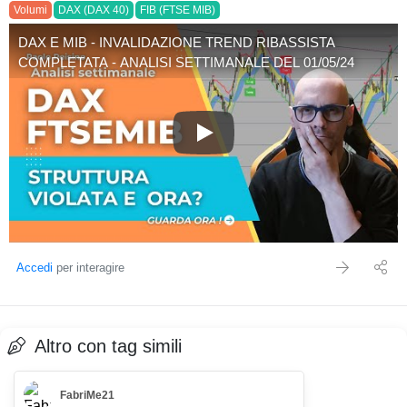
Volumi
DAX (DAX 40)
FIB (FTSE MIB)
DAX E MIB - INVALIDAZIONE TREND RIBASSISTA
COMPLETATA - ANALISI SETTIMANALE DEL 01/05/24
DAX E MIB - INVALIDAZIONE
Accedi
per interagire
Altro con tag simili
FabriMe21