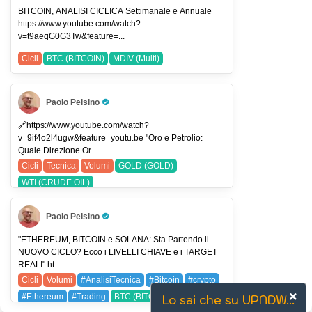
#tradingview
#usdjpy
EURUSD (EUR/USD)
BITCOIN, ANALISI CICLICA Settimanale e Annuale
https://www.youtube.com/watch?
USDJPY (USDJPY)
v=t9aeqG0G3Tw&feature=...
Cicli
BTC (BITCOIN)
MDIV (Multi)
Paolo Peisino
Pro Trader
🔗https://www.youtube.com/watch?
v=9if4o2l4ugw&feature=youtu.be "Oro e Petrolio:
Quale Direzione Or...
Cicli
Tecnica
Volumi
GOLD (GOLD)
WTI (CRUDE OIL)
Paolo Peisino
Pro Trader
"ETHEREUM, BITCOIN e SOLANA: Sta Partendo il
NUOVO CICLO? Ecco i LIVELLI CHIAVE e i TARGET
REALI" ht...
Cicli
Volumi
#AnalisiTecnica
#Bitcoin
#crypto
#Ethereum
#Trading
BTC (BITCOIN)
Lo sai che su UPNDW...