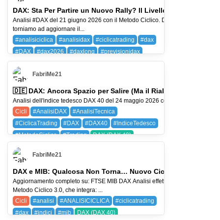
DAX: Sta Per Partire un Nuovo Rally? Il Livello da Non Perder
Analisi #DAX del 21 giugno 2026 con il Metodo Ciclico. Dopo circa un mese
torniamo ad aggiornare il...
#analisiciclica
#analisidax
#ciclicatrading
#dax
#DAX
#dax2026
#daxlong
#previsionidax
DAX (DAX 40)
FabriMe21
🇩🇪 DAX: Ancora Spazio per Salire (Ma il Rialzo ha una Scade
Analisi dell'indice tedesco DAX 40 del 24 maggio 2026 con Metodo Ciclico 3.0: t
Cicli
#AnalisiDAX
#AnalisiTecnica
#CiclicaTrading
#DAX
#DAX40
#IndiceTedesco
#MetodoCiclico
#Trading
DAX (DAX 40)
SPX (SP 500)
SQ (BLOCK)
FabriMe21
DAX e MIB: Qualcosa Non Torna… Nuovo Ciclo o Trappola?
Aggiornamento completo su: FTSE MIB DAX Analisi effettuata con il
Metodo Ciclico 3.0, che integra: ...
Cicli
#analisi
#ANALISICICLICA
#ciclicatrading
#dax
#indici
#mib
DAX (DAX 40)