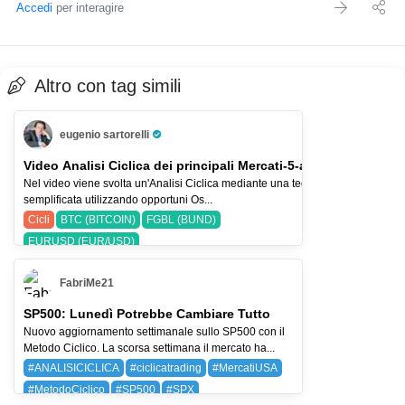
Accedi
per interagire
Altro con tag simili
eugenio sartorelli
Pro Trader
Video Analisi Ciclica dei principali Mercati-5-ago-26
Nel video viene svolta un'Analisi Ciclica mediante una tecnica
semplificata utilizzando opportuni Os...
Cicli
BTC (BITCOIN)
FGBL (BUND)
EURUSD (EUR/USD)
FabriMe21
SP500: Lunedì Potrebbe Cambiare Tutto
Nuovo aggiornamento settimanale sullo SP500 con il
Metodo Ciclico. La scorsa settimana il mercato ha...
#ANALISICICLICA
#ciclicatrading
#MercatiUSA
#MetodoCiclico
#SP500
#SPX