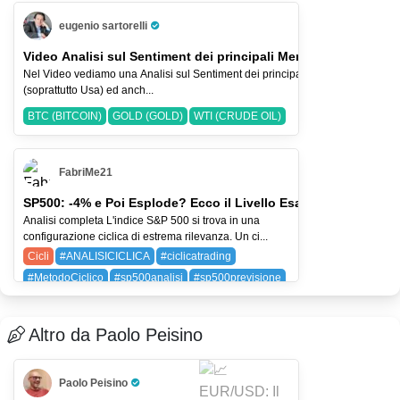
BAYG (BAYER AG)
SPX (SP 500)
eugenio sartorelli
Pro Trader
Video Analisi sul Sentiment dei principali Mercati-2-ago-2026
Nel Video vediamo una Analisi sul Sentiment dei principali Indici Azionari
(soprattutto Usa) ed anch...
BTC (BITCOIN)
GOLD (GOLD)
WTI (CRUDE OIL)
FabriMe21
SP500: -4% e Poi Esplode? Ecco il Livello Esatto
Analisi completa L'indice S&P 500 si trova in una
configurazione ciclica di estrema rilevanza. Un ci...
Cicli
#ANALISICICLICA
#ciclicatrading
#MetodoCiclico
#sp500analisi
#sp500previsione
SPX (SP 500)
Altro da Paolo Peisino
Paolo Peisino
Pro Trader