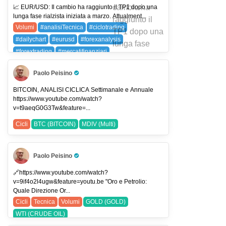
📈 EUR/USD: Il cambio ha raggiunto il TP1 dopo una
lunga fase rialzista iniziata a marzo. Attualment...
Volumi
#analisiTecnica
#ciclotrading
#dailychart
#eurusd
#forexanalysis
#forextrading
#mercatifinanziari
#moneygenerator
#priceaction
#smartvolume
Paolo Peisino
#traderlife
#tradingitalia
#tradingstrategies
Pro Trader
#tradingview
#usdjpy
EURUSD (EUR/USD)
BITCOIN, ANALISI CICLICA Settimanale e Annuale
https://www.youtube.com/watch?
USDJPY (USDJPY)
v=t9aeqG0G3Tw&feature=...
Cicli
BTC (BITCOIN)
MDIV (Multi)
Paolo Peisino
Pro Trader
🔗https://www.youtube.com/watch?
v=9if4o2l4ugw&feature=youtu.be "Oro e Petrolio:
Quale Direzione Or...
Cicli
Tecnica
Volumi
GOLD (GOLD)
WTI (CRUDE OIL)