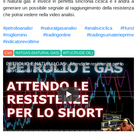
Il Natural gas è invece in perfetta sincronia ciclica e il andrà a
generare un possibile segnale al raggiungimento della resistenza
che potrai vedere nella video analisi.
#petrolioanalisi
#naturalgasanalisi
#analisiciclica
#Hurst
#migliornino
#tradingonline
#tradingsumaterieprime
#indicatorevoltime
Cicli
NATGAS (NATURAL GAS)
WTI (CRUDE OIL)
PETROLIO E NATURALGAS . Attendo le resistenze per lo
short. Analisi ciclica del 04-11-24
PETROLIO E NATURALGAS . Attend