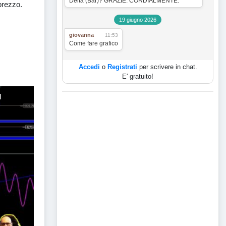
Delta (Bar)? GRAZIE. CORDIALMENTE.
 prezzo.
19 giugno 2026
giovanna
11:53
Come fare grafico
Accedi
o
Registrati
per scrivere in chat.
E' gratuito!
I
ER I PROSSIMI 7 GIORNI CON L' ANALISI CICLICA