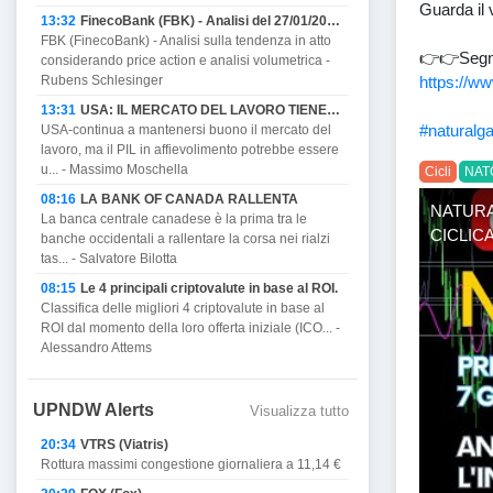
Guarda il v
13:32
FinecoBank (FBK) - Analisi del 27/01/2023
FBK (FinecoBank) - Analisi sulla tendenza in atto
👉👉Segnal
considerando price action e analisi volumetrica -
https://ww
Rubens Schlesinger
13:31
USA: IL MERCATO DEL LAVORO TIENE MA PROMETTE DI AFFIEVOLIRSI CON IL PIL E MINACCIA RECESSIONE.
#naturalg
USA-continua a mantenersi buono il mercato del
lavoro, ma il PIL in affievolimento potrebbe essere
u... - Massimo Moschella
Cicli
NAT
08:16
LA BANK OF CANADA RALLENTA
NATURA
La banca centrale canadese è la prima tra le
CICLIC
banche occidentali a rallentare la corsa nei rialzi
tas... - Salvatore Bilotta
08:15
Le 4 principali criptovalute in base al ROI.
Classifica delle migliori 4 criptovalute in base al
ROI dal momento della loro offerta iniziale (ICO... -
Alessandro Attems
UPNDW Alerts
Visualizza tutto
20:34
VTRS (Viatris)
Rottura massimi congestione giornaliera a 11,14 €