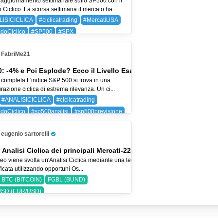
aggiornamento settimanale sullo SP500 con il
Ciclico. La scorsa settimana il mercato ha...
LISICICLICA
#ciclicatrading
#MercatiUSA
doCiclico
#SP500
#SPX
 (BAYER AG)
SPX (SP 500)
FabriMe21
: -4% e Poi Esplode? Ecco il Livello Esatto
 completa L'indice S&P 500 si trova in una
razione ciclica di estrema rilevanza. Un ci...
#ANALISICICLICA
#ciclicatrading
doCiclico
#sp500analisi
#sp500previsione
SP 500)
eugenio sartorelli
Pro Trader
 Analisi Ciclica dei principali Mercati-22-lug-26
eo viene svolta un'Analisi Ciclica mediante una tecnica
icata utilizzando opportuni Os...
BTC (BITCOIN)
FGBL (BUND)
SD (EUR/USD)