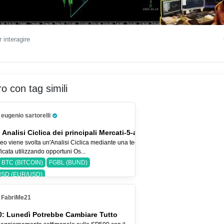
 interagire
ro con tag simili
eugenio sartorelli
Pro Trader
 Analisi Ciclica dei principali Mercati-5-ago-26
eo viene svolta un'Analisi Ciclica mediante una tecnica
icata utilizzando opportuni Os...
BTC (BITCOIN)
FGBL (BUND)
SD (EUR/USD)
FabriMe21
: Lunedì Potrebbe Cambiare Tutto