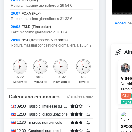
20:29
FOX (Fox)
Rottura massimo giornaliero a 29,54 €
20:07
FOXA (Fox)
Rottura massimo giornaliero a 31,32 €
Accedi
per
20:02
FSLR (First solar)
Fake massimo giornaliero a 161,64 €
20:00
HST (Host hotels & resorts)
Rottura massimi congestione giornaliera a 18,54 €
Alt
07:32
08:32
02:32
15:32
Video
Londra
Milano
New York
Tokyo
Nel vid
semplif
Cicli
Calendario economico
Visualizza tutto
EURU
09:00
Tasso di interesse sui mutui BBA
12:30
Tasso di disoccupazione
12:30
Imprese non agricole
SP500
12:30
Guadagni orari medi mensili