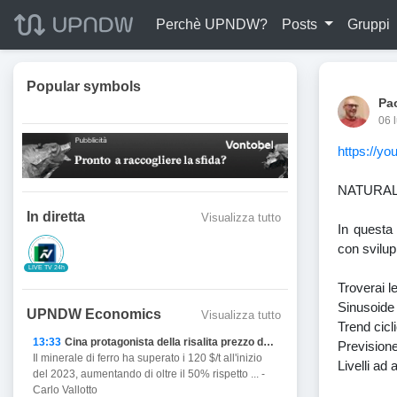
Perchè UPNDW?
Posts
Gruppi
Popular symbols
Pa
06 
https://y
NATURAL 
In diretta
Visualizza tutto
In questa 
con svilup
LIVE TV 24h
Troverai l
Sinusoide
UPNDW Economics
Visualizza tutto
Trend cicl
13:33
Cina protagonista della risalita prezzo del Ferro
Previsione
Il minerale di ferro ha superato i 120 $/t all'inizio
Livelli ad
del 2023, aumentando di oltre il 50% rispetto ... -
Carlo Vallotto