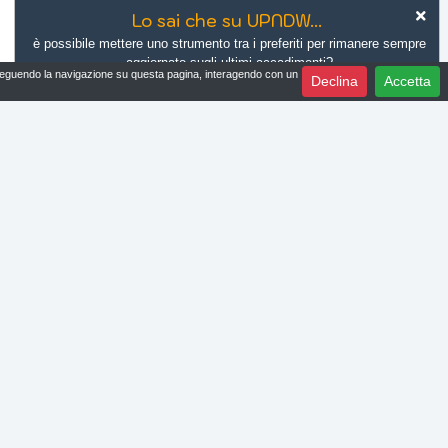
Lo sai che su UPNDW...
è possibile mettere uno strumento tra i preferiti per rimanere sempre
aggiornato sugli ultimi accadimenti?
proseguendo la navigazione su questa pagina, interagendo con un
Declina
Accetta