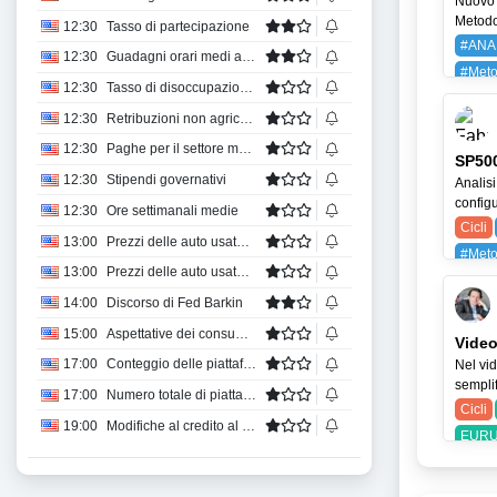
Nuovo 
Metodo 
12:30
Tasso di partecipazione
#ANA
12:30
Guadagni orari medi annui
#Meto
12:30
Tasso di disoccupazione U-6
BAYG
12:30
Retribuzioni non agricole private
12:30
Paghe per il settore manifatturiero
SP500
12:30
Stipendi governativi
Analisi
configu
12:30
Ore settimanali medie
Cicli
13:00
Prezzi delle auto usate MoM
#Meto
13:00
Prezzi delle auto usate anno su anno
SPX (
14:00
Discorso di Fed Barkin
15:00
Aspettative dei consumatori sull'inflazione
Video
17:00
Conteggio delle piattaforme petrolifere di Baker Hughes
Nel vid
semplif
17:00
Numero totale di piattaforme di perforazione di Baker Hughes
Cicli
19:00
Modifiche al credito al consumo
EURU