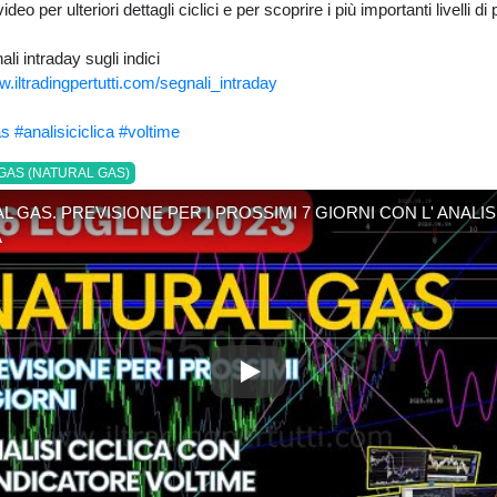
ideo per ulteriori dettagli ciclici e per scoprire i più importanti livelli di
i intraday sugli indici
w.iltradingpertutti.com/segnali_intraday
as
#analisiciclica
#voltime
GAS (NATURAL GAS)
L GAS. PREVISIONE PER I PROSSIMI 7 GIORNI CON L' ANALIS
A
NATURAL GAS. PREVISIONE P