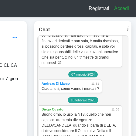
a titolo esclusivamente informativo e didattico.
Registrati
Accedi
In quanto tale non vogliono incentivare in
nessun modo alcun tipo di operatività sullo
strumento finanziario. Le analisi dei grafici e le
strategie operative sono sempre soggette a
Chat
cambiamento senza obbligo di preventiva
comunicazione. Fare trading in strumenti
finanziari derivati e non solo, è molto rischioso,
si possono perdere grossi capitali, e solo voi
siete responsabili delle vostre azioni operative.
Che sia per tutti noi un trimestre di grandi
successi. 😃
CICLICA
07 maggio 2024
mi 7 giorni
Andreas Di Marco
11:31
Ciao a tutti, come vanno i mercati ?
18 febbraio 2025
Diego Cusato
11:09
Buongiorno, io uso la NT8, quello che non
capisco, aromento divergemze
DELTA/CANDELA, quando si parla di DELTA,
si deve considerare il CumulativeDelta o il