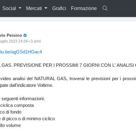
Social
Mercati
Grafici
Formazione
Pro Trader
olo Peisino
luglio 2023 14:29 • 3 anni
outu.be/agGSd1HGac4
GAS. PREVISIONE PER I PROSSIMI 7 GIORNI CON L' ANALISI 
video analisi del NATURAL GAS, troverai le previsioni per i prossi
pate dall'indicatore Voltime.
e seguenti informazioni:
 ciclica composta
ico di fondo
 di picco o di minimo ciclico
 alto volume