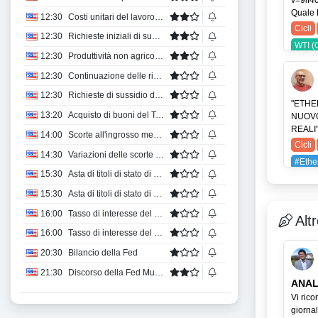
v=9if4
USDJ
Quale D
12:30
Costi unitari del lavoro QoQ Prel
Cicli
12:30
Richieste iniziali di sussidi di disoccupazione
WTI (
12:30
Produttività non agricola QoQ Prel
12:30
Continuazione delle richieste di sussidio di disoccupazione
12:30
Richieste di sussidio di disoccupazione (media su 4 settimane)
"ETHER
13:20
Acquisto di buoni del Tesoro della Federal Reserve di New York con scadenza da 4 a 12 mesi
NUOVO
REALI" 
14:00
Scorte all'ingrosso mese su mese
Cicli
14:30
Variazioni delle scorte di gas naturale dell'EIA
#Eth
15:30
Asta di titoli di stato di 4 settimane
ETH 
15:30
Asta di titoli di stato di 8 settimane
SOL (
16:00
Tasso di interesse del mutuo a 15 anni
Alt
16:00
Tasso di interesse del mutuo trentennale
20:30
Bilancio della Fed
21:30
Discorso della Fed Muslim
ANAL
Vi ric
giorna