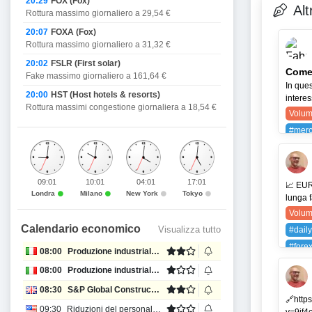
20:29
FOX (Fox)
Alt
Rottura massimo giornaliero a 29,54 €
20:07
FOXA (Fox)
Rottura massimo giornaliero a 31,32 €
20:02
FSLR (First solar)
Come 
Fake massimo giornaliero a 161,64 €
In ques
20:00
HST (Host hotels & resorts)
interes
Rottura massimi congestione giornaliera a 18,54 €
Volum
#merca
#strat
09:01
10:01
04:01
17:01
📈 EUR
Londra
Milano
New York
Tokyo
lunga f
Volum
Calendario economico
Visualizza tutto
#daily
#fore
08:00
Produzione industriale MoM
#mone
08:00
Produzione industriale anno su anno
#trade
08:30
S&P Global Construction PMI
#trad
🔗http
09:30
Riduzioni del personale presso Challenger