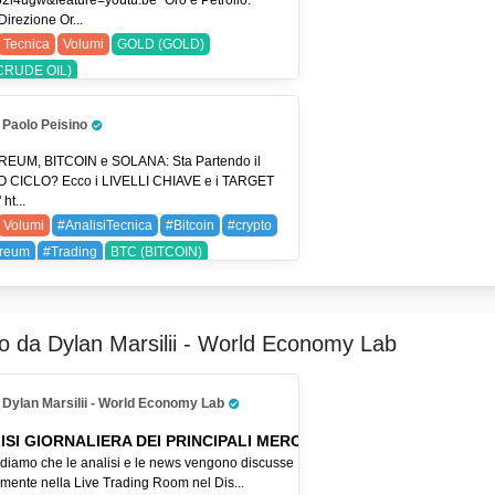
o2l4ugw&feature=youtu.be "Oro e Petrolio:
PY (USDJPY)
irezione Or...
Tecnica
Volumi
GOLD (GOLD)
CRUDE OIL)
Paolo Peisino
Pro Trader
EUM, BITCOIN e SOLANA: Sta Partendo il
 CICLO? Ecco i LIVELLI CHIAVE e i TARGET
ht...
Volumi
#AnalisiTecnica
#Bitcoin
#crypto
ereum
#Trading
BTC (BITCOIN)
(ETHEREUM)
SLGL (Sol)
SOL (SOLANA)
Sol SpA)
ro da Dylan Marsilii - World Economy Lab
Dylan Marsilii - World Economy Lab
Pro Trader
ISI GIORNALIERA DEI PRINCIPALI MERCATI
ordiamo che le analisi e le news vengono discusse
lmente nella Live Trading Room nel Dis...