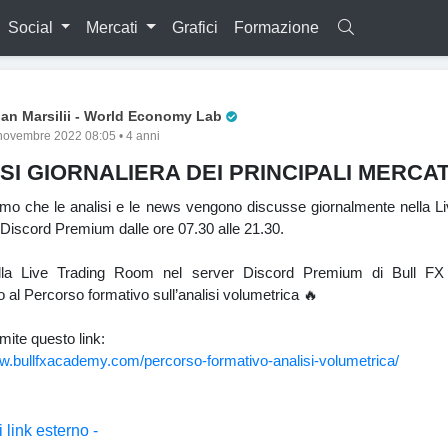
Social
Mercati
Grafici
Formazione
Pro Trader
lan Marsilii - World Economy Lab
novembre 2022 08:05 • 4 anni
SI GIORNALIERA DEI PRINCIPALI MERCAT
amo che le analisi e le news vengono discusse giornalmente nella L
Discord Premium dalle ore 07.30 alle 21.30.
 alla Live Trading Room nel server Discord Premium di Bull F
al Percorso formativo sull’analisi volumetrica 🔥
mite questo link:
ww.bullfxacademy.com/percorso-formativo-analisi-volumetrica/
 link esterno -