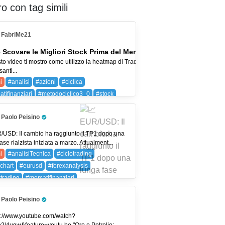
ro con tag simili
FabriMe21
Scovare le Migliori Stock Prima del Mercato. Metodo Ciclico 3.0
to video ti mostro come utilizzo la heatmap di TradingView per individuare stock
santi...
i
#analisi
#azioni
#ciclica
tifinanziari
#metodociclico3_0
#stock
egia
#titoli
#tradingview
Paolo Peisino
Pro Trader
/USD: Il cambio ha raggiunto il TP1 dopo una
ase rialzista iniziata a marzo. Attualment...
i
#analisiTecnica
#ciclotrading
chart
#eurusd
#forexanalysis
xtrading
#mercatifinanziari
ygenerator
#priceaction
#smartvolume
Paolo Peisino
rlife
#tradingitalia
#tradingstrategies
Pro Trader
ingview
#usdjpy
EURUSD (EUR/USD)
s://www.youtube.com/watch?