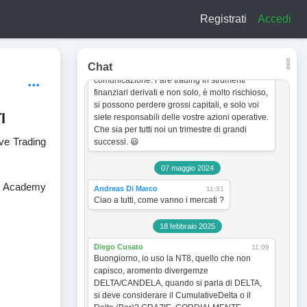
a titolo esclusivamente informativo e didattico.
Registrati
Accedi
In quanto tale non vogliono incentivare in
nessun modo alcun tipo di operatività sullo
strumento finanziario. Le analisi dei grafici e le
strategie operative sono sempre soggette a
Chat
cambiamento senza obbligo di preventiva
comunicazione. Fare trading in strumenti
finanziari derivati e non solo, è molto rischioso,
si possono perdere grossi capitali, e solo voi
I
siete responsabili delle vostre azioni operative.
Che sia per tutti noi un trimestre di grandi
ive Trading
successi. 😃
07 maggio 2024
X Academy
Andreas Di Marco
11:31
Ciao a tutti, come vanno i mercati ?
18 febbraio 2025
Diego Cusato
11:09
Buongiorno, io uso la NT8, quello che non
capisco, aromento divergemze
DELTA/CANDELA, quando si parla di DELTA,
si deve considerare il CumulativeDelta o il