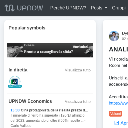
Perchè UPNDW?
Posts
Gruppi
Popular symbols
Dy
02 
ANALI
Vi ricordi
Room nel 
In diretta
Visualizza tutto
Unisciti
accedendo 
LIVE TV 24h
Accedi tra
UPNDW Economics
Visualizza tutto
https://w
13:33
Cina protagonista della risalita prezzo del Ferro
Volumi
Il minerale di ferro ha superato i 120 $/t all'inizio
del 2023, aumentando di oltre il 50% rispetto ... -
Apri
Carlo Vallotto