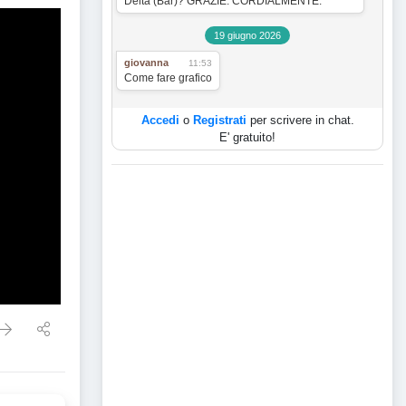
Delta (Bar)? GRAZIE. CORDIALMENTE.
19 giugno 2026
giovanna
11:53
Come fare grafico
Accedi
o
Registrati
per scrivere in chat.
E' gratuito!