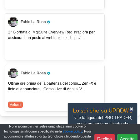
Fabio La Rosa
Pro Trader
2° Giornata di MqlSuite Overview Registrati ora per
assicurarti un posto al webinar, link : https:/...
Fabio La Rosa
Pro Trader
Ultime ore prima della partenza del corso... ZenFX è
lieto di annunciare il Corso Live di Analisi V...
Volumi
Lo sai che su UPNDW...
vi è la figura del PRO TRADER,
ossia un trader verificato che
Noi e alcuni partner selezionati utilizziamo cookie o
offre contenuti di qualità?
tecnologie simili come specificato nella
cookie policy
. Puoi
acconsentire all’utilizzo di tali tecnologie chiudendo questa
Scopri di più
Vai ora
Declina
Accetta