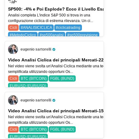
SP500: -4% e Poi Esplode? Ecco il Livello Esatto
Analisi completa L'indice S&P 500 si trova in una
configurazione ciclica di estrema rilevanza. Un ci...
Cicli
#ANALISICICLICA
#ciclicatrading
#MetodoCiclico
#sp500analisi
#sp500previsione
SPX (SP 500)
eugenio sartorelli
Pro Trader
Video Analisi Ciclica dei principali Mercati-22-lug-26
Nel video viene svolta un'Analisi Ciclica mediante una tecnica
semplificata utilizzando opportuni Os...
Cicli
BTC (BITCOIN)
FGBL (BUND)
EURUSD (EUR/USD)
eugenio sartorelli
Pro Trader
Video Analisi Ciclica dei principali Mercati-15-lug-26
Nel video viene svolta un'Analisi Ciclica mediante una tecnica
semplificata utilizzando opportuni Os...
Cicli
BTC (BITCOIN)
FGBL (BUND)
EURUSD (EUR/USD)