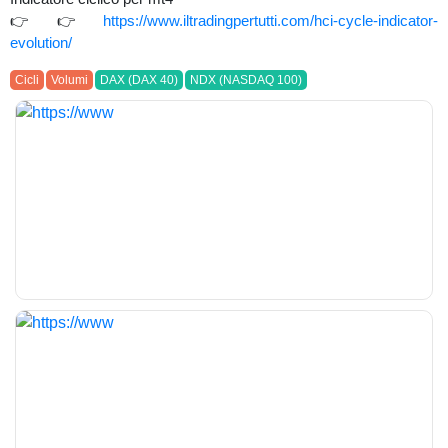
👉👉
https://www.iltradingpertutti.com/hci-cycle-indicator-
evolution/
Cicli
Volumi
DAX (DAX 40)
NDX (NASDAQ 100)