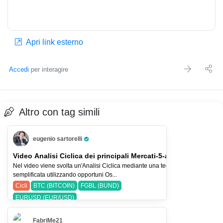
Apri link esterno
Accedi
per interagire
Altro con tag simili
eugenio sartorelli
Pro Trader
Video Analisi Ciclica dei principali Mercati-5-ago-26
Nel video viene svolta un'Analisi Ciclica mediante una tecnica
semplificata utilizzando opportuni Os...
Cicli
BTC (BITCOIN)
FGBL (BUND)
EURUSD (EUR/USD)
FabriMe21