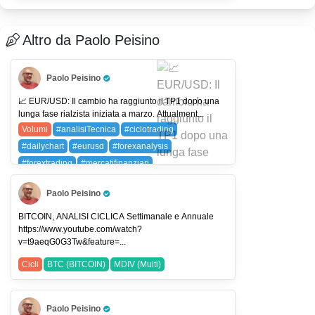
Altro da Paolo Peisino
Paolo Peisino
Pro Trader
📈 EUR/USD: Il cambio ha raggiunto il TP1 dopo una
lunga fase rialzista iniziata a marzo. Attualment...
Volumi
#analisiTecnica
#ciclotrading
#dailychart
#eurusd
#forexanalysis
#forextrading
#mercatifinanziari
#moneygenerator
#priceaction
#smartvolume
Paolo Peisino
#traderlife
#tradingitalia
#tradingstrategies
Pro Trader
#tradingview
#usdjpy
EURUSD (EUR/USD)
BITCOIN, ANALISI CICLICA Settimanale e Annuale
https://www.youtube.com/watch?
USDJPY (USDJPY)
v=t9aeqG0G3Tw&feature=...
Cicli
BTC (BITCOIN)
MDIV (Multi)
Paolo Peisino
Pro Trader