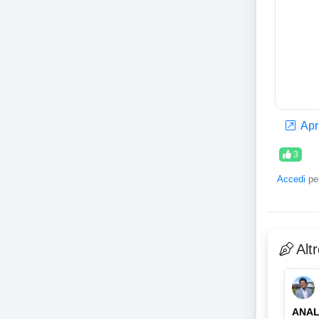
Apri
3
Accedi
per
Alt
ANAL