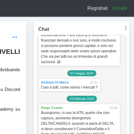
a titolo esclusivamente informativo e didattico.
Registrati
Accedi
In quanto tale non vogliono incentivare in
nessun modo alcun tipo di operatività sullo
strumento finanziario. Le analisi dei grafici e le
strategie operative sono sempre soggette a
Chat
cambiamento senza obbligo di preventiva
comunicazione. Fare trading in strumenti
finanziari derivati e non solo, è molto rischioso,
si possono perdere grossi capitali, e solo voi
VELLI
siete responsabili delle vostre azioni operative.
Che sia per tutti noi un trimestre di grandi
successi. 😃
ndividuando
07 maggio 2024
Andreas Di Marco
11:31
Ciao a tutti, come vanno i mercati ?
su Discord
18 febbraio 2025
Diego Cusato
11:09
 Academy su
Buongiorno, io uso la NT8, quello che non
capisco, aromento divergemze
DELTA/CANDELA, quando si parla di DELTA,
si deve considerare il CumulativeDelta o il