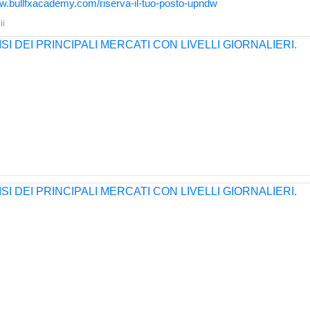
ww.bullfxacademy.com/riserva-il-tuo-posto-upndw
ii