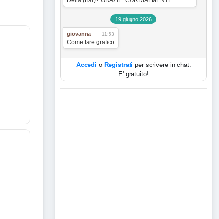
Delta (Bar)? GRAZIE. CORDIALMENTE.
19 giugno 2026
giovanna
11:53
Come fare grafico
Accedi
o
Registrati
per scrivere in chat.
E' gratuito!