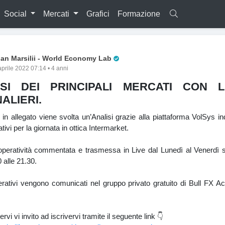
Social
Mercati
Grafici
Formazione
Pro Trader
lan Marsilii - World Economy Lab
aprile 2022 07:14 • 4 anni
ISI DEI PRINCIPALI MERCATI CON LI
ALIERI.
 in allegato viene svolta un’Analisi grazie alla piattaforma VolSys i
rativi per la giornata in ottica Intermarket.
 operatività commentata e trasmessa in Live dal Lunedì al Venerdì 
 alle 21.30.
operativi vengono comunicati nel gruppo privato gratuito di Bull FX
vi vi invito ad iscrivervi tramite il seguente link 👇