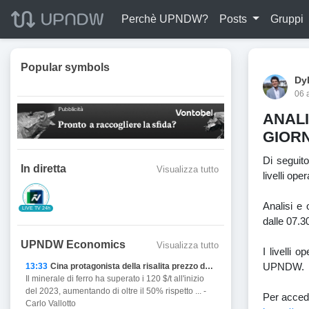
Perchè UPNDW?
Posts
Gruppi
Popular symbols
Dy
06 
ANAL
GIORN
Di seguito
In diretta
Visualizza tutto
livelli ope
Analisi e
LIVE TV 24h
dalle 07.30
UPNDW Economics
Visualizza tutto
I livelli 
UPNDW.
13:33
Cina protagonista della risalita prezzo del Ferro
Il minerale di ferro ha superato i 120 $/t all'inizio
del 2023, aumentando di oltre il 50% rispetto ... -
Per acceder
Carlo Vallotto