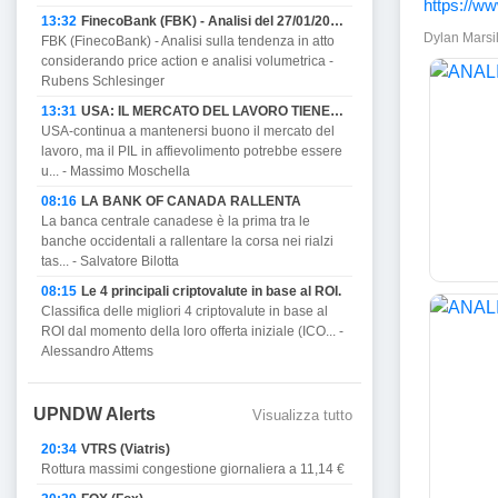
https://w
13:32
FinecoBank (FBK) - Analisi del 27/01/2023
Dylan Marsil
FBK (FinecoBank) - Analisi sulla tendenza in atto
considerando price action e analisi volumetrica -
Rubens Schlesinger
13:31
USA: IL MERCATO DEL LAVORO TIENE MA PROMETTE DI AFFIEVOLIRSI CON IL PIL E MINACCIA RECESSIONE.
USA-continua a mantenersi buono il mercato del
lavoro, ma il PIL in affievolimento potrebbe essere
u... - Massimo Moschella
08:16
LA BANK OF CANADA RALLENTA
La banca centrale canadese è la prima tra le
banche occidentali a rallentare la corsa nei rialzi
tas... - Salvatore Bilotta
08:15
Le 4 principali criptovalute in base al ROI.
Classifica delle migliori 4 criptovalute in base al
ROI dal momento della loro offerta iniziale (ICO... -
Alessandro Attems
UPNDW Alerts
Visualizza tutto
20:34
VTRS (Viatris)
Rottura massimi congestione giornaliera a 11,14 €