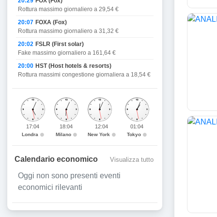
20:29
FOX (Fox)
Rottura massimo giornaliero a 29,54 €
20:07
FOXA (Fox)
Rottura massimo giornaliero a 31,32 €
20:02
FSLR (First solar)
Fake massimo giornaliero a 161,64 €
20:00
HST (Host hotels & resorts)
Rottura massimi congestione giornaliera a 18,54 €
17:04
18:04
12:04
01:04
Londra
Milano
New York
Tokyo
Calendario economico
Visualizza tutto
Oggi non sono presenti eventi
economici rilevanti