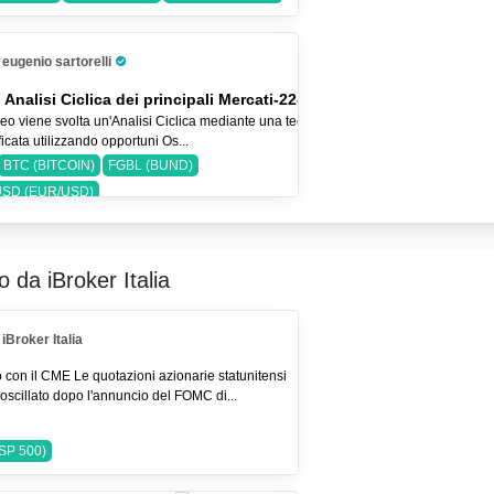
eugenio sartorelli
Pro Trader
 Analisi Ciclica dei principali Mercati-22-lug-26
eo viene svolta un'Analisi Ciclica mediante una tecnica
icata utilizzando opportuni Os...
BTC (BITCOIN)
FGBL (BUND)
SD (EUR/USD)
ro da iBroker Italia
iBroker Italia
o con il CME Le quotazioni azionarie statunitensi
oscillato dopo l'annuncio del FOMC di...
SP 500)