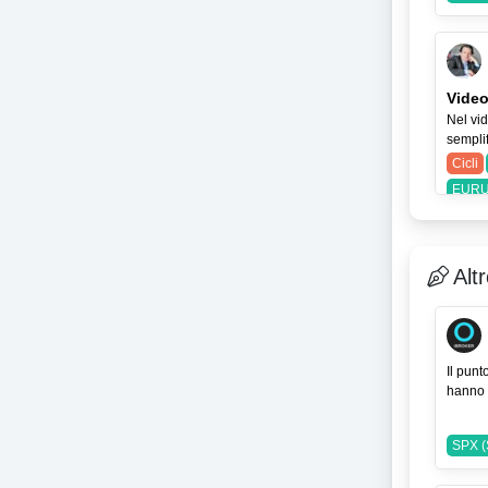
Video
Nel vid
semplif
Cicli
EURU
Alt
Il punt
hanno 
SPX (