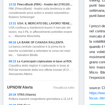
trading. 
13:32
FinecoBank (FBK) - Analisi del 27/01/2023
punti bas
FBK (FinecoBank) - Analisi sulla tendenza in atto
settimana
considerando price action e analisi volumetrica -
punti base
Rubens Schlesinger
13:31
USA: IL MERCATO DEL LAVORO TIENE MA PROMETTE DI AFFIEVOLIRSI CON IL PIL E MINACCIA RECESSIONE.
I prezzi d
USA-continua a mantenersi buono il mercato del
nel contra
lavoro, ma il PIL in affievolimento potrebbe essere
mercato de
u... - Massimo Moschella
la volatil
08:16
LA BANK OF CANADA RALLENTA
quando il
La banca centrale canadese è la prima tra le
banche occidentali a rallentare la corsa nei rialzi
una volati
tas... - Salvatore Bilotta
movimenti 
08:15
Le 4 principali criptovalute in base al ROI.
grano cont
Classifica delle migliori 4 criptovalute in base al
loro mass
ROI dal momento della loro offerta iniziale (ICO... -
Micro Bit
Alessandro Attems
l'esposizio
UPNDW Alerts
Visualizza tutto
source: 
https://ww
20:34
VTRS (Viatris)
focus-.htm
Rottura massimi congestione giornaliera a 11,14 €