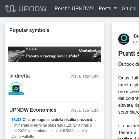
Perchè UPNDW?
Posts
Gruppi
Popular symbols
iBr
10 
Punti 
Outlook de
In diretta
Visualizza tutto
Quasi tutt
mentre gli
oro e cere
LIVE TV 24h
del contra
elevata ri
UPNDW Economics
Visualizza tutto
scambiare 
13:33
Cina protagonista della risalita prezzo del Ferro
I rendimen
Il minerale di ferro ha superato i 120 $/t all'inizio
del 2023, aumentando di oltre il 50% rispetto ... -
Tesoro a 
Carlo Vallotto