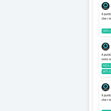
Il punt
che i r
SPX (
Il punt
sono s
NDX 
WTI (
Il punt
che i r