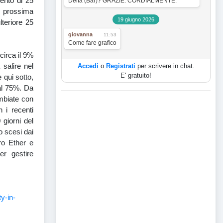
ento di 25
Delta (Bar)? GRAZIE. CORDIALMENTE.
a prossima
19 giugno 2026
teriore 25
giovanna
11:53
Come fare grafico
circa il 9%
 salire nel
Accedi
o
Registrati
per scrivere in chat.
E' gratuito!
 qui sotto,
 al 75%. Da
mbiate con
n i recenti
 giorni del
o scesi dai
ro Ether e
er gestire
y-in-