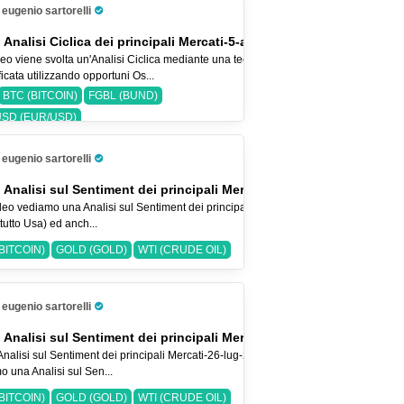
eugenio sartorelli
Pro Trader
 Analisi Ciclica dei principali Mercati-5-ago-26
eo viene svolta un'Analisi Ciclica mediante una tecnica
icata utilizzando opportuni Os...
BTC (BITCOIN)
FGBL (BUND)
SD (EUR/USD)
eugenio sartorelli
Pro Trader
 Analisi sul Sentiment dei principali Mercati-2-ago-2026
eo vediamo una Analisi sul Sentiment dei principali Indici Azionari
tutto Usa) ed anch...
BITCOIN)
GOLD (GOLD)
WTI (CRUDE OIL)
eugenio sartorelli
Pro Trader
 Analisi sul Sentiment dei principali Mercati-26-lug-2026
Analisi sul Sentiment dei principali Mercati-26-lug-2026 Nel Video
o una Analisi sul Sen...
BITCOIN)
GOLD (GOLD)
WTI (CRUDE OIL)