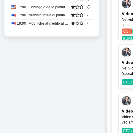
17:00
Conteggio delle piattaforme petrolifere di Baker Hughes
Video
17:00
Numero totale di piattaforme di perforazione di Baker Hughes
Nel vid
19:00
Modifiche al credito al consumo
semplif
Cicli
EURU
Video
Nel Vid
(soprat
BTC (
Video
Video 
vediam
BTC (