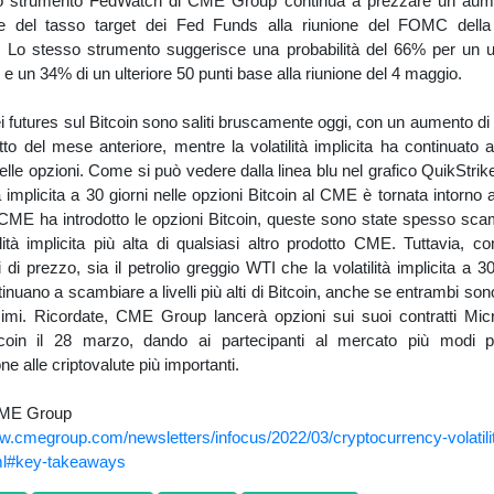
Lo strumento FedWatch di CME Group continua a prezzare un aum
e del tasso target dei Fed Funds alla riunione del FOMC dell
. Lo stesso strumento suggerisce una probabilità del 66% per un ul
 e un 34% di un ulteriore 50 punti base alla riunione del 4 maggio.
ei futures sul Bitcoin sono saliti bruscamente oggi, con un aumento di 
tto del mese anteriore, mentre la volatilità implicita ha continuato a
lle opzioni. Come si può vedere dalla linea blu nel grafico QuikStrike
ità implicita a 30 giorni nelle opzioni Bitcoin al CME è tornata intorno
 CME ha introdotto le opzioni Bitcoin, queste sono state spesso sca
lità implicita più alta di qualsiasi altro prodotto CME. Tuttavia, co
di prezzo, sia il petrolio greggio WTI che la volatilità implicita a 30
inuano a scambiare a livelli più alti di Bitcoin, anche se entrambi son
imi. Ricordate, CME Group lancerà opzioni sui suoi contratti Mic
coin il 28 marzo, dando ai partecipanti al mercato più modi p
ne alle criptovalute più importanti.
CME Group
w.cmegroup.com/newsletters/infocus/2022/03/cryptocurrency-volatilit
l
#key-takeaways