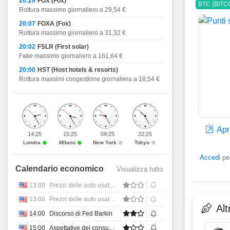
20:29
FOX (Fox)
BTC (BITC
Rottura massimo giornaliero a 29,54 €
20:07
FOXA (Fox)
Rottura massimo giornaliero a 31,32 €
20:02
FSLR (First solar)
Fake massimo giornaliero a 161,64 €
20:00
HST (Host hotels & resorts)
Rottura massimi congestione giornaliera a 18,54 €
Apri
14:25
15:25
09:25
22:25
Londra
Milano
New York
Tokyo
Accedi
per
Calendario economico
Visualizza tutto
13:00
Prezzi delle auto usate MoM
13:00
Prezzi delle auto usate anno su anno
Alt
14:00
Discorso di Fed Barkin
15:00
Aspettative dei consumatori sull'inflazione