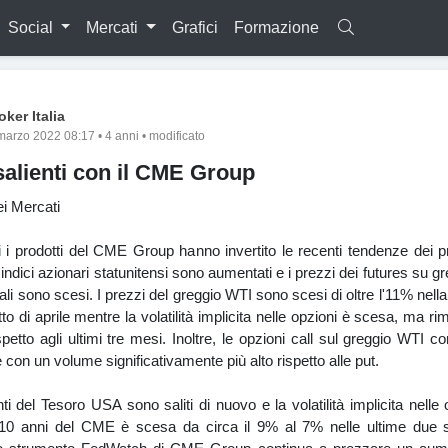
Social
Mercati
Grafici
Formazione
oker Italia
marzo 2022 08:17 • 4 anni • modificato
salienti con il CME Group
i Mercati
i i prodotti del CME Group hanno invertito le recenti tendenze dei p
 indici azionari statunitensi sono aumentati e i prezzi dei futures su g
ali sono scesi. I prezzi del greggio WTI sono scesi di oltre l'11% nel
tto di aprile mentre la volatilità implicita nelle opzioni è scesa, ma r
spetto agli ultimi tre mesi. Inoltre, le opzioni call sul greggio WTI c
con un volume significativamente più alto rispetto alle put.
ti del Tesoro USA sono saliti di nuovo e la volatilità implicita nelle 
10 anni del CME è scesa da circa il 9% al 7% nelle ultime due s