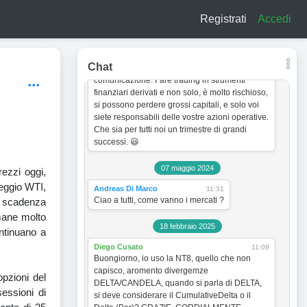
a titolo esclusivamente informativo e didattico.
Registrati
Accedi
In quanto tale non vogliono incentivare in
nessun modo alcun tipo di operatività sullo
strumento finanziario. Le analisi dei grafici e le
strategie operative sono sempre soggette a
Chat
cambiamento senza obbligo di preventiva
comunicazione. Fare trading in strumenti
finanziari derivati e non solo, è molto rischioso,
si possono perdere grossi capitali, e solo voi
siete responsabili delle vostre azioni operative.
Che sia per tutti noi un trimestre di grandi
successi. 😃
07 maggio 2024
rezzi oggi,
reggio WTI,
Andreas Di Marco
11:31
Ciao a tutti, come vanno i mercati ?
la scadenza
imane molto
18 febbraio 2025
ontinuano a
Diego Cusato
11:09
Buongiorno, io uso la NT8, quello che non
capisco, aromento divergemze
opzioni del
DELTA/CANDELA, quando si parla di DELTA,
essioni di
si deve considerare il CumulativeDelta o il