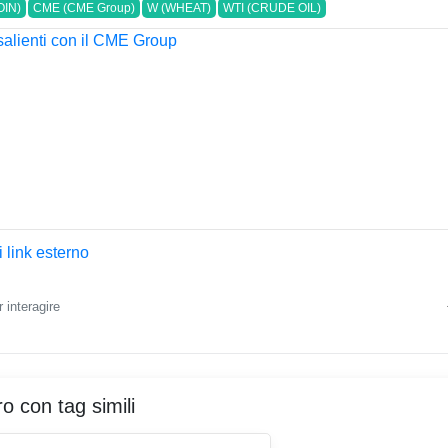
OIN)
CME (CME Group)
W (WHEAT)
WTI (CRUDE OIL)
 link esterno
 interagire
ro con tag simili