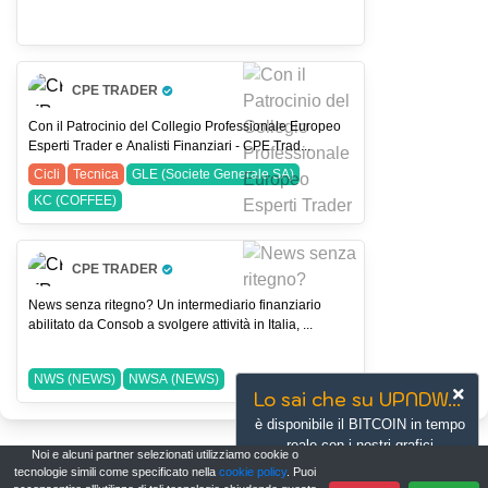
CPE TRADER
Pro Trader
Con il Patrocinio del Collegio Professionale Europeo
Esperti Trader e Analisti Finanziari - CPE Trad...
Cicli
Tecnica
GLE (Societe Generale SA)
KC (COFFEE)
CPE TRADER
Pro Trader
News senza ritegno? Un intermediario finanziario
abilitato da Consob a svolgere attività in Italia, ...
NWS (NEWS)
NWSA (NEWS)
Lo sai che su UPNDW...
è disponibile il BITCOIN in tempo
reale con i nostri grafici
Noi e alcuni partner selezionati utilizziamo cookie o
avanzati?
tecnologie simili come specificato nella
cookie policy
. Puoi