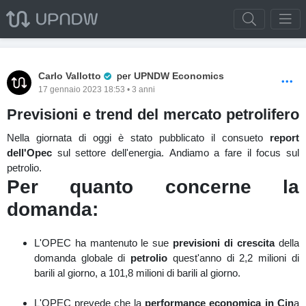
Pro Trader
Carlo Vallotto
per
UPNDW Economics
17 gennaio 2023 18:53 • 3 anni
Previsioni e trend del mercato petrolifero
Nella giornata di oggi è stato pubblicato il consueto
report
dell'Opec
sul settore dell'energia. Andiamo a fare il focus sul
petrolio.
Per quanto concerne la
domanda:
L'OPEC ha mantenuto le sue
previsioni di crescita
della
domanda globale di
petrolio
quest'anno di 2,2 milioni di
barili al giorno, a 101,8 milioni di barili al giorno.
L'OPEC prevede che la
performance economica in Cin
a