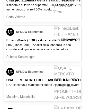
Cina protagonista della risalita prezzo del Ferro
Il minerale di ferro ha superato i 120 $/t all'inizio del 2023,
aumentando di oltre il 50% rispetto ...
Carlo Vallotto
UPNDW Economics
FinecoBank (FBK) - Analisi del 27/01/2023
FBK (FinecoBank) - Analisi sulla tendenza in atto
considerando price action e analisi volumetrica
Rubens Schlesinger
UPNDW Economics
USA: IL MERCATO DEL LAVORO TIENE MA PROMETTE DI AFFI
USA-continua a mantenersi buono il mercato del lavoro, ma il PIL in affievolim
Massimo Moschella