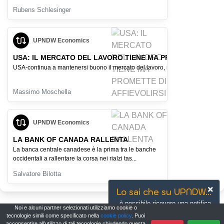
Rubens Schlesinger
UPNDW Economics
USA: IL MERCATO DEL LAVORO TIENE MA PROMETTE DI AFFI
USA-continua a mantenersi buono il mercato del lavoro, ma il PIL in affievolim
Massimo Moschella
UPNDW Economics
LA BANK OF CANADA RALLENTA
La banca centrale canadese è la prima tra le banche
occidentali a rallentare la corsa nei rialzi tas...
Salvatore Bilotta
Lo sai che su UPNDW...
è possibile ricevere una notifica
Noi e alcuni partner selezionati utilizziamo cookie o
mobile alla rottura di un canale?
tecnologie simili come specificato nella
cookie policy
. Puoi
acconsentire all’utilizzo di tali tecnologie chiudendo questa