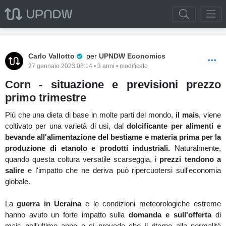
Pro Trader
Carlo Vallotto
per
UPNDW Economics
27 gennaio 2023 08:14 • 3 anni • modificato
Corn - situazione e previsioni prezzo
primo trimestre
Più che una dieta di base in molte parti del mondo,
il mais
, viene
coltivato per una varietà di usi, dal
dolcificante per alimenti e
bevande all'alimentazione del bestiame e materia prima per la
produzione di etanolo e prodotti industriali.
Naturalmente,
quando questa coltura versatile scarseggia, i
prezzi tendono a
salire
e l'impatto che ne deriva può ripercuotersi sull'economia
globale.
La
guerra in Ucraina
e le condizioni meteorologiche estreme
hanno avuto un forte impatto sulla
domanda e sull'offerta
di
mais nell'ultimo anno e si prevede che il ritorno alla normalità