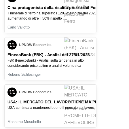
Cina protagonista della risalita prezzo del Ferro
Il minerale di ferro ha superato i 120 $/t all'inizio del 2023,
aumentando di oltre il 50% rispetto ...
Carlo Vallotto
UPNDW Economics
FinecoBank (FBK) - Analisi del 27/01/2023
FBK (FinecoBank) - Analisi sulla tendenza in atto
considerando price action e analisi volumetrica
Rubens Schlesinger
UPNDW Economics
USA: IL MERCATO DEL LAVORO TIENE MA PROMETTE DI AFFI
USA-continua a mantenersi buono il mercato del lavoro, ma il PIL in affievolim
Massimo Moschella