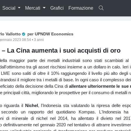
Social
Mercati
Grafici
Formazione
Pro Trader
lo Vallotto
per
UPNDW Economics
gennaio 2023 08:54 • 3 anni
i – La Cina aumenta i suoi acquisti di oro
ella maggior parte dei metalli industriali sono stati scambiati al r
all'ottimismo tra gli asset rischiosi insieme a un dollaro in calo. Ieri 
LME sono saliti di oltre il 10% raggiungendo il livello più alto degli u
randosi il migliore tra i metalli di base. In ogni caso il complesso dei
ficiato della decisione della Cina di
allentare ulteriormente le sue 
le principali città, migliorando le prospettive per il consumo di metalli 
o riguarda il
Nichel
, l'Indonesia sta valutando la ripresa delle espo
, secondo un rapporto del quotidiano Kompas. L'Indonesia ha v
oni di minerale di nichel nel 2014, ha allentato il divieto nel 20
to definitivamente nel gennaio 2020 nel tentativo di attrarre investiment