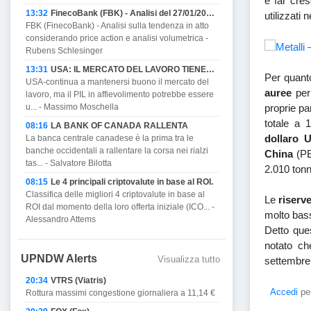
e far cres
13:32
FinecoBank (FBK) - Analisi del 27/01/2023
utilizzati 
FBK (FinecoBank) - Analisi sulla tendenza in atto
considerando price action e analisi volumetrica -
Rubens Schlesinger
13:31
USA: IL MERCATO DEL LAVORO TIENE MA PROMETTE DI AFFIEVOLIRSI CON IL PIL E MINACCIA RECESSIONE.
Per quanto
USA-continua a mantenersi buono il mercato del
auree
per
lavoro, ma il PIL in affievolimento potrebbe essere
proprie pa
u... - Massimo Moschella
totale a 
08:16
LA BANK OF CANADA RALLENTA
dollaro 
La banca centrale canadese è la prima tra le
banche occidentali a rallentare la corsa nei rialzi
China
(PB
tas... - Salvatore Bilotta
2.010 tonn
08:15
Le 4 principali criptovalute in base al ROI.
Classifica delle migliori 4 criptovalute in base al
Le
riserve
ROI dal momento della loro offerta iniziale (ICO... -
molto bassi
Alessandro Attems
Detto que
notato che
UPNDW Alerts
Visualizza tutto
settembre
20:34
VTRS (Viatris)
Accedi
per
Rottura massimi congestione giornaliera a 11,14 €