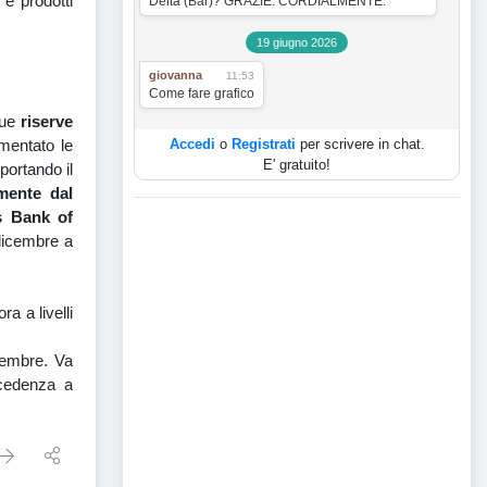
 e prodotti
Delta (Bar)? GRAZIE. CORDIALMENTE.
19 giugno 2026
giovanna
11:53
Come fare grafico
sue
riserve
Accedi
o
Registrati
per scrivere in chat.
mentato le
E' gratuito!
portando il
rmente dal
s Bank of
dicembre a
ra a livelli
vembre. Va
recedenza a