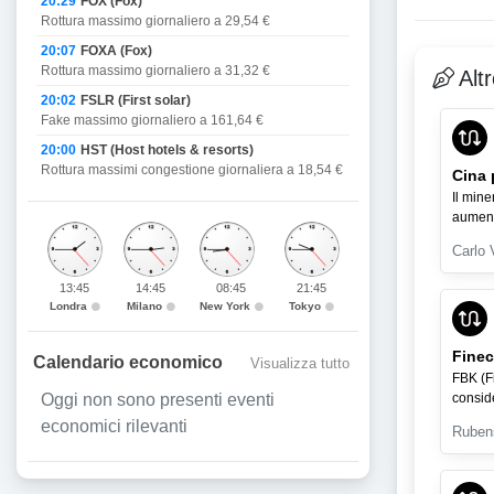
20:29
FOX (Fox)
Rottura massimo giornaliero a 29,54 €
20:07
FOXA (Fox)
Rottura massimo giornaliero a 31,32 €
Alt
20:02
FSLR (First solar)
Fake massimo giornaliero a 161,64 €
20:00
HST (Host hotels & resorts)
Rottura massimi congestione giornaliera a 18,54 €
Cina 
Il mine
aumenta
Carlo 
13:45
14:45
08:45
21:45
Londra
Milano
New York
Tokyo
Finec
Calendario economico
Visualizza tutto
FBK (Fi
consid
Oggi non sono presenti eventi
economici rilevanti
Ruben