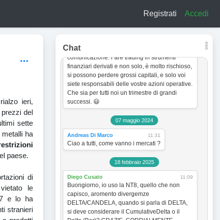
a titolo esclusivamente informativo e didattico.
Registrati
Accedi
In quanto tale non vogliono incentivare in
nessun modo alcun tipo di operatività sullo
strumento finanziario. Le analisi dei grafici e le
strategie operative sono sempre soggette a
Chat
cambiamento senza obbligo di preventiva
comunicazione. Fare trading in strumenti
finanziari derivati e non solo, è molto rischioso,
si possono perdere grossi capitali, e solo voi
siete responsabili delle vostre azioni operative.
Che sia per tutti noi un trimestre di grandi
ialzo ieri,
successi. 😃
i prezzi del
07 maggio 2024
ltimi sette
 metalli ha
Andreas Di Marco
11:31
Ciao a tutti, come vanno i mercati ?
restrizioni
nel paese.
18 febbraio 2025
rtazioni di
Diego Cusato
11:09
Buongiorno, io uso la NT8, quello che non
ietato le
capisco, aromento divergemze
17 e lo ha
DELTA/CANDELA, quando si parla di DELTA,
i stranieri
si deve considerare il CumulativeDelta o il