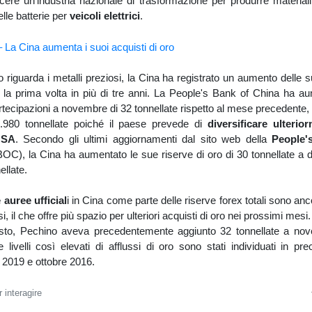
cere un'industria nazionale di trasformazione per produrre materiali
nelle batterie per
veicoli elettrici
.
 riguarda i metalli preziosi, la Cina ha registrato un aumento delle 
 la prima volta in più di tre anni. La People's Bank of China ha au
rtecipazioni a novembre di 32 tonnellate rispetto al mese precedente, 
1.980 tonnellate poiché il paese prevede di
diversificare ulterio
USA
. Secondo gli ultimi aggiornamenti dal sito web della
People'
OC), la Cina ha aumentato le sue riserve di oro di 30 tonnellate a 
ellate.
 auree ufficial
i in Cina come parte delle riserve forex totali sono anco
, il che offre più spazio per ulteriori acquisti di oro nei prossimi mesi.
sto, Pechino aveva precedentemente aggiunto 32 tonnellate a no
 livelli così elevati di afflussi di oro sono stati individuati in p
 2019 e ottobre 2016.
 interagire