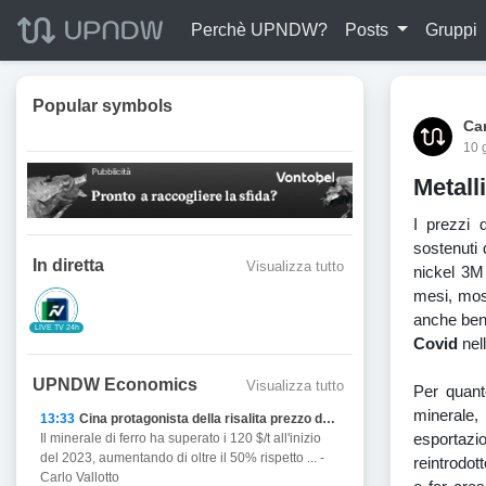
Perchè UPNDW?
Posts
Gruppi
Popular symbols
Car
10 
Metall
I prezzi d
sostenuti d
In diretta
Visualizza tutto
nickel 3M 
mesi, most
anche bene
LIVE TV 24h
Covid
nel
UPNDW Economics
Visualizza tutto
Per quant
minerale
13:33
Cina protagonista della risalita prezzo del Ferro
esportazi
Il minerale di ferro ha superato i 120 $/t all'inizio
del 2023, aumentando di oltre il 50% rispetto ... -
reintrodot
Carlo Vallotto