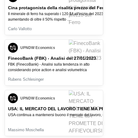
Cina protagonista della risalita prezzo del Ferro
Il minerale di ferro ha superato i 120 $/t all'inizio del 2023,
aumentando di oltre il 50% rispetto ...
Carlo Vallotto
UPNDW Economics
FinecoBank (FBK) - Analisi del 27/01/2023
FBK (FinecoBank) - Analisi sulla tendenza in atto
considerando price action e analisi volumetrica
Rubens Schlesinger
UPNDW Economics
USA: IL MERCATO DEL LAVORO TIENE MA PROMETTE DI AFFI
USA-continua a mantenersi buono il mercato del lavoro, ma il PIL in affievolim
Massimo Moschella