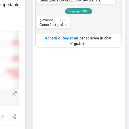
Delta (Bar)? GRAZIE. CORDIALMENTE.
 Importante
19 giugno 2026
giovanna
11:53
Come fare grafico
Accedi
o
Registrati
per scrivere in chat.
E' gratuito!