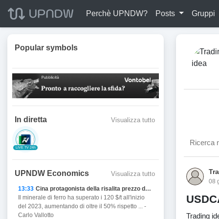
Perchè UPNDW?
Posts
Gruppi
Popular symbols
In diretta
Visualizza tutto
LIVE TV 24h
Tr
UPNDW Economics
Visualizza tutto
08 
13:33
Cina protagonista della risalita prezzo del Ferro
USDCAD
Il minerale di ferro ha superato i 120 $/t all'inizio
del 2023, aumentando di oltre il 50% rispetto ... -
Trading id
Carlo Vallotto