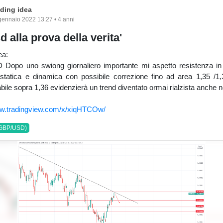
ading idea
gennaio 2022 13:27 • 4 anni
 alla prova della verita'
ea:
opo uno swiong giornaliero importante mi aspetto resistenza in
 statica e dinamica con possibile correzione fino ad area 1,35 /1
bile sopra 1,36 evidenzierà un trend diventato ormai rialzista anche 
ww.tradingview.com/x/xiqHTCOw/
GBP/USD)