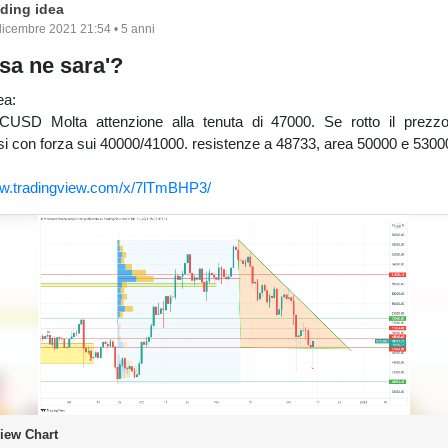
ading idea
dicembre 2021 21:54 • 5 anni
sa ne sara'?
ea:
USD Molta attenzione alla tenuta di 47000. Se rotto il prezzo
si con forza sui 40000/41000. resistenze a 48733, area 50000 e 5300
ww.tradingview.com/x/7lTmBHP3/
iew Chart