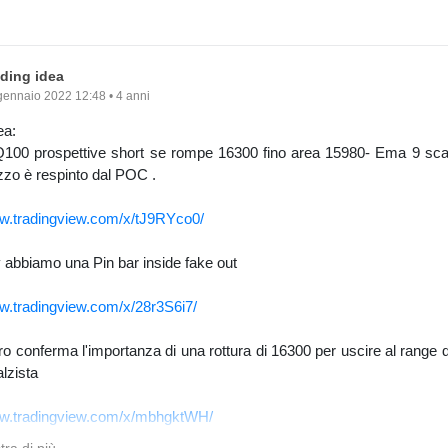
ading idea
gennaio 2022 12:48 • 4 anni
ea:
0 prospettive short se rompe 16300 fino area 15980- Ema 9 sc
ezzo è respinto dal POC .
ww.tradingview.com/x/tJ9RYco0/
 abbiamo una Pin bar inside fake out
ww.tradingview.com/x/28r3S6i7/
iero conferma l'importanza di una rottura di 16300 per uscire al range d
alzista
ww.tradingview.com/x/mbhgktWH/