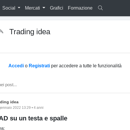
Social
Mercati
Grafici
Formazione
Trading idea
Accedi
o
Registrati
per accedere a tutte le funzionalità
ading idea
gennaio 2022 13:29 • 4 anni
 su un testa e spalle
ea: