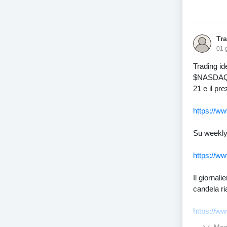
Tr
01 
Trading id
$NASDAQ10
21 e il pr
https://w
Su weekly
https://w
Il giornal
candela ri
https://w