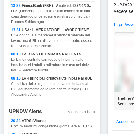
$USDCAD Pr
13:32
FinecoBank (FBK) - Analisi del 27/01/2023
vedere se 
FBK (FinecoBank) - Analisi sulla tendenza in atto
considerando price action e analisi volumetrica -
Rubens Schlesinger
https://w
13:31
USA: IL MERCATO DEL LAVORO TIENE MA PROMETTE DI AFFIEVOLIRSI CON IL PIL E MINACCIA RECESSIONE.
USA-continua a mantenersi buono il mercato del
lavoro, ma il PIL in affievolimento potrebbe essere
u... - Massimo Moschella
08:16
LA BANK OF CANADA RALLENTA
La banca centrale canadese è la prima tra le
banche occidentali a rallentare la corsa nei rialzi
tas... - Salvatore Bilotta
08:15
Le 4 principali criptovalute in base al ROI.
Classifica delle migliori 4 criptovalute in base al
ROI dal momento della loro offerta iniziale (ICO... -
Alessandro Attems
TradingV
See more
UPNDW Alerts
Visualizza tutto
20:34
VTRS (Viatris)
Accedi
per
Rottura massimi congestione giornaliera a 11,14 €