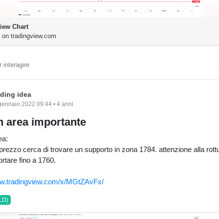
iew Chart
 on tradingview.com
 interagire
ading idea
gennaio 2022 09:44 • 4 anni
n area importante
ea:
rezzo cerca di trovare un supporto in zona 1784. attenzione alla rott
rtare fino a 1760.
ww.tradingview.com/x/MGtZAvFx/
LD)