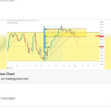
ra di più...
iew Chart
 on tradingview.com
 interagire