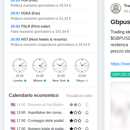
20:29
FOX (Fox)
Tr
Rottura massimo giornaliero a 29,54 €
08 
20:07
FOXA (Fox)
Rottura massimo giornaliero a 31,32 €
Gbpusd
20:02
FSLR (First solar)
Trading id
Fake massimo giornaliero a 161,64 €
$GBPUSD D
20:00
HST (Host hotels & resorts)
resitenza
Rottura massimi congestione giornaliera a 18,54 €
prezzo sta
https://w
GBPUSD (
15:09
16:09
10:09
23:09
Londra
Milano
New York
Tokyo
Calendario economico
Visualizza tutto
14:00
Discorso di Fed Barkin
15:00
Aspettative dei consumatori sull'inflazione
17:00
Conteggio delle piattaforme petrolifere di Baker Hughes
17:00
Numero totale di piattaforme di perforazione di Baker Hughes