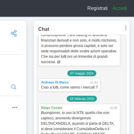
a titolo esclusivamente informativo e didattico.
Registrati
Accedi
In quanto tale non vogliono incentivare in
nessun modo alcun tipo di operatività sullo
strumento finanziario. Le analisi dei grafici e le
strategie operative sono sempre soggette a
Chat
cambiamento senza obbligo di preventiva
comunicazione. Fare trading in strumenti
finanziari derivati e non solo, è molto rischioso,
si possono perdere grossi capitali, e solo voi
siete responsabili delle vostre azioni operative.
Che sia per tutti noi un trimestre di grandi
successi. 😃
07 maggio 2024
Andreas Di Marco
11:31
Ciao a tutti, come vanno i mercati ?
18 febbraio 2025
Diego Cusato
11:09
Buongiorno, io uso la NT8, quello che non
capisco, aromento divergemze
DELTA/CANDELA, quando si parla di DELTA,
si deve considerare il CumulativeDelta o il