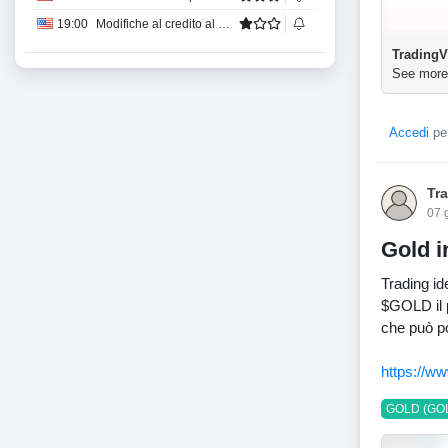
19:00
Modifiche al credito al consumo
TradingV
See more
Accedi
per
Tr
07 
Gold i
Trading id
$GOLD il p
che può po
https://w
GOLD (GO