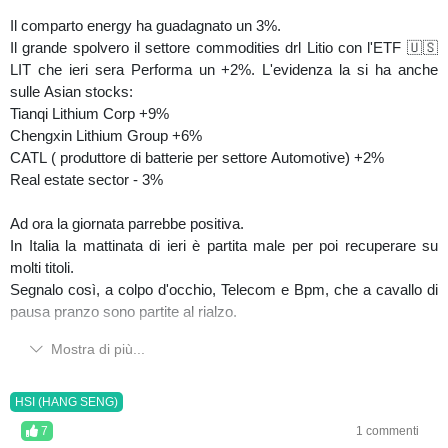
Il comparto energy ha guadagnato un 3%.
Il grande spolvero il settore commodities drl Litio con l'ETF 🇺🇸
LIT che ieri sera Performa un +2%. L'evidenza la si ha anche
sulle Asian stocks:
Tianqi Lithium Corp +9%
Chengxin Lithium Group +6%
CATL ( produttore di batterie per settore Automotive) +2%
Real estate sector - 3%
Ad ora la giornata parrebbe positiva.
In Italia la mattinata di ieri è partita male per poi recuperare su
molti titoli.
Segnalo così, a colpo d'occhio, Telecom e Bpm, che a cavallo di
pausa pranzo sono partite al rialzo.
Mostra di più...
Buon trading.
HSI (HANG SENG)
7
1 commenti