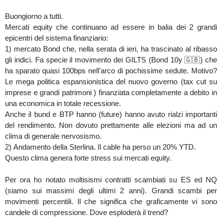
Buongiorno a tutti.
Mercati equity che continuano ad essere in balia dei 2 grandi
epicentri del sistema finanziario:
1) mercato Bond che, nella serata di ieri, ha trascinato al ribasso
gli indici. Fa specie il movimento dei GILTS (Bond 10y 🇬🇧) che
ha sparato quasi 100bps nell'arco di pochissime sedute. Motivo?
Le mega politica espansionistica del nuovo governo (tax cut su
imprese e grandi patrimoni ) finanziata completamente a debito in
una economica in totale recessione.
Anche il bund e BTP hanno (future) hanno avuto rialzi importanti
del rendimento. Non dovuto prettamente alle elezioni ma ad un
clima di generale nervosismo.
2) Andamento della Sterlina. Il cable ha perso un 20% YTD.
Questo clima genera forte stress sui mercati equity.
Per ora ho notato moltisismi contratti scambiati su ES ed NQ
(siamo sui massimi degli ultimi 2 anni). Grandi scambi per
movimenti percentili. Il che significa che graficamente vi sono
candele di compressione. Dove esploderà il trend?