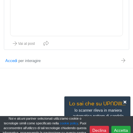
Vai al post
Accedi
per interagire
Lo sai che su UPNDW...
lo scanner rileva in maniera
automatica pattern di candele
Noi e alcuni partner selezionati utilizziamo cookie o
giapponesi
tecnologie simili come specificato nella
cookie policy
. Puoi
acconsentire all’utilizzo di tali tecnologie chiudendo questa
Scopri di più
Vai ora
Declina
Accetta
informativa, proseguendo la navigazione su questa pagina,