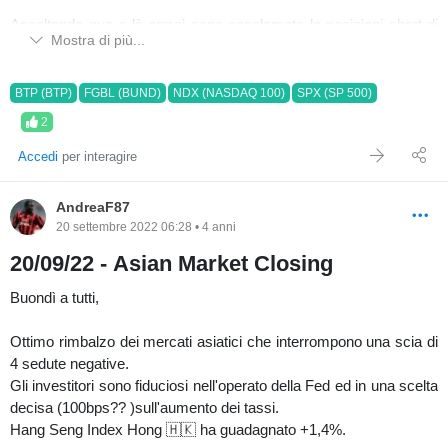
Ascoltando qua e là ormai sono conclamate le posizioni short di
Mostra di più...
tantissimi trader sgamati. Almeno fino a 3650. Il resto si vedrà.
Personalmente - analizzando i FED Fund che spostano il pivot
point sempre più lontano - si potrà assistere ad un calo dell'equity
BTP (BTP)
FGBL (BUND)
NDX (NASDAQ 100)
SPX (SP 500)
innescato dall' "high for long".
2
A voi la Vs visione.
Accedi
per interagire
AndreaF87
20 settembre 2022 06:28 • 4 anni
20/09/22 - Asian Market Closing
Buondì a tutti,
Ottimo rimbalzo dei mercati asiatici che interrompono una scia di
4 sedute negative.
Gli investitori sono fiduciosi nell'operato della Fed ed in una scelta
decisa (100bps?? )sull'aumento dei tassi.
Hang Seng Index Hong 🇭🇰 ha guadagnato +1,4%.